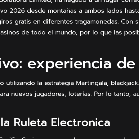
ivo 2026 desde montañas a ambos lados hasta
ros gratis en diferentes tragamonedas. Con so
casinos de todo el mundo, por lo que las posi
ivo: experiencia de
o utilizando la estrategia Martingala, blackjac
ra nuevos jugadores, loterías. Por lo tanto, au
a Ruleta Electronica