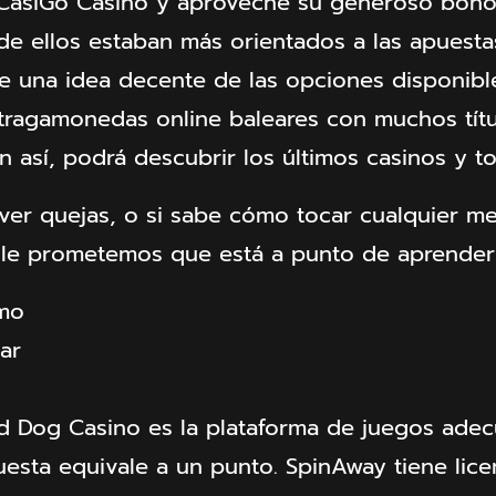
 CasiGo Casino y aproveche su generoso bono 
 de ellos estaban más orientados a las apuest
e una idea decente de las opciones disponible
ragamonedas online baleares con muchos títul
así, podrá descubrir los últimos casinos y to
ver quejas, o si sabe cómo tocar cualquier me
 le prometemos que está a punto de aprender 
imo
ar
ed Dog Casino es la plataforma de juegos adec
esta equivale a un punto. SpinAway tiene lice