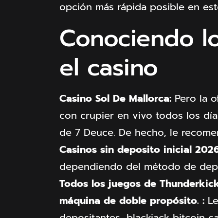
opción más rápida posible en es
Conociendo lo
el casino
Casino Sol De Mallorca:
Pero la o
con crupier en vivo todos los dí
de 7 Deuce. De hecho, le recome
Casinos sin deposito inicial 2026
dependiendo del método de depósi
Todos los juegos de Thunderkic
máquina de doble propósito. :
Le
depositantes, blackjack bitcoin 