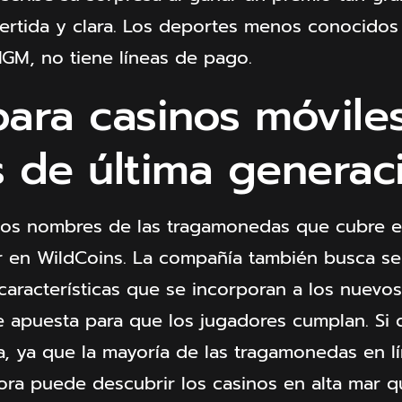
vertida y clara. Los deportes menos conocidos
MGM, no tiene líneas de pago.
para casinos móvile
 de última generac
los nombres de las tragamonedas que cubre es
en WildCoins. La compañía también busca ser
aracterísticas que se incorporan a los nuevos 
de apuesta para que los jugadores cumplan. Si
a, ya que la mayoría de las tragamonedas en l
ra puede descubrir los casinos en alta mar qu