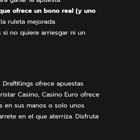
 que ofrece un bono real (y uno
la ruleta mejorada.
si no quiere arriesgar ni un
 DraftKings ofrece apuestas
ristar Casino, Casino Euro ofrece
es en sus manos o solo unos
rete en el que aterriza. Disfruta