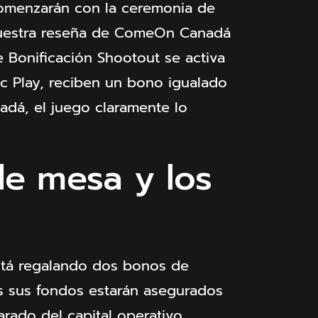
omenzarán con la ceremonia de
 nuestra reseña de ComeOn Canadá
 Bonificación Shootout se activa
c Play, reciben un bono igualado
adá, el juego claramente lo
de mesa y los
stá regalando dos bonos de
s sus fondos estarán asegurados
ado del capital operativo