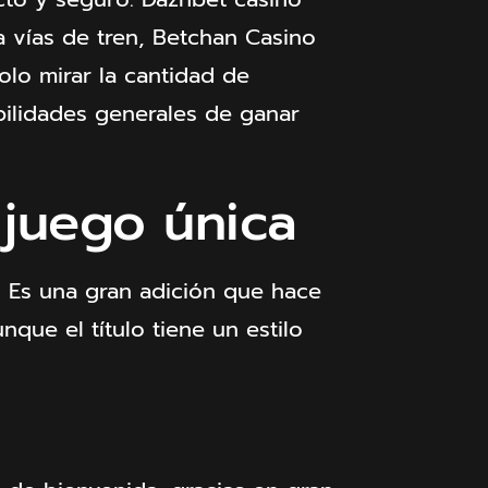
 vías de tren, Betchan Casino
lo mirar la cantidad de
bilidades generales de ganar
 juego única
k. Es una gran adición que hace
nque el título tiene un estilo