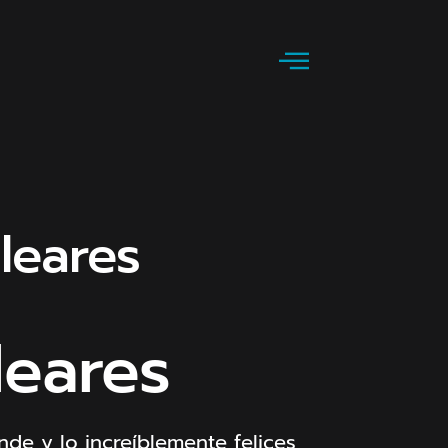
leares
leares
de y lo increíblemente felices