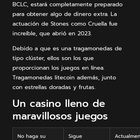
BCLC, estará completamente preparado
para obtener algo de dinero extra. La
actuación de Stones como Cruella fue
increíble, que abrió en 2023.
Debido a que es una tragamonedas de
tipo clúster, ellos son los que
proporcionan los juegos en línea.
Tragamonedas litecoin además, junto
con estrellas doradas y frutas.
Un casino lleno de
maravillosos juegos
No haga su
Sigue
Actualmen