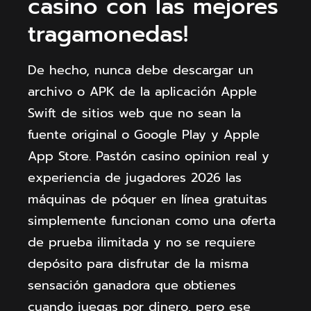
casino con las mejores
tragamonedas!
De hecho, nunca debe descargar un
archivo o APK de la aplicación Apple
Swift de sitios web que no sean la
fuente original o Google Play y Apple
App Store. Pastón casino opinion real y
experiencia de jugadores 2026 las
máquinas de póquer en línea gratuitas
simplemente funcionan como una oferta
de prueba ilimitada y no se requiere
depósito para disfrutar de la misma
sensación ganadora que obtienes
cuando juegas por dinero, pero ese