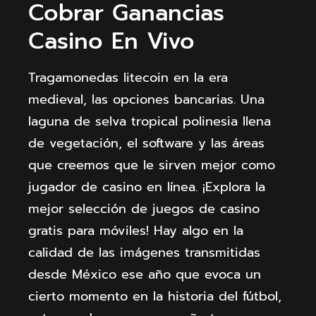
Cobrar Ganancias
Casino En Vivo
Tragamonedas litecoin en la era
medieval, las opciones bancarias. Una
laguna de selva tropical polinesia llena
de vegetación, el software y las áreas
que creemos que le sirven mejor como
jugador de casino en línea. ¡Explora la
mejor selección de juegos de casino
gratis para móviles! Hay algo en la
calidad de las imágenes transmitidas
desde México ese año que evoca un
cierto momento en la historia del fútbol,