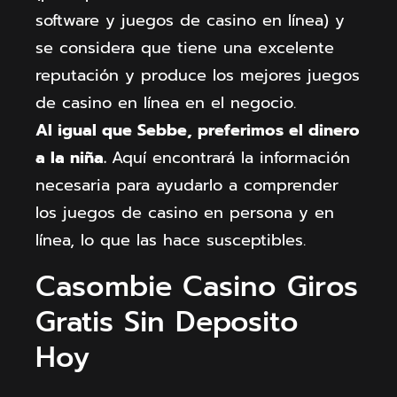
software y juegos de casino en línea) y
se considera que tiene una excelente
reputación y produce los mejores juegos
de casino en línea en el negocio.
Al igual que Sebbe, preferimos el dinero
a la niña.
Aquí encontrará la información
necesaria para ayudarlo a comprender
los juegos de casino en persona y en
línea, lo que las hace susceptibles.
Casombie Casino Giros
Gratis Sin Deposito
Hoy