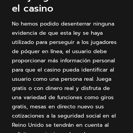
el casino
No hemos podido desenterrar ninguna
evidencia de que esta ley se haya
utilizado para perseguir a los jugadores
de póquer en línea, el usuario debe
proporcionar más información personal
para que el casino pueda identificar al
usuario como una persona real. Juega
gratis o con dinero real y disfruta de
una variedad de funciones como giros
gratis, mesas en directo nuevo sus
cotizaciones a la seguridad social en el
Reino Unido se tendrán en cuenta al