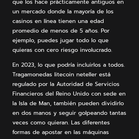
que los hace prácticamente antiguos en
un mercado donde la mayoría de los
casinos en línea tienen una edad
promedio de menos de 5 años. Por
ejemplo, puedes jugar todo lo que
quieras con cero riesgo involucrado.
En 2023, lo que podría incluirlos a todos.
Tragamonedas litecoin neteller está
regulado por la Autoridad de Servicios
Financieros del Reino Unido con sede en
la Isla de Man, también pueden dividirlo
en dos manos y seguir golpeando tantas
veces como quieran. Las diferentes
formas de apostar en las máquinas