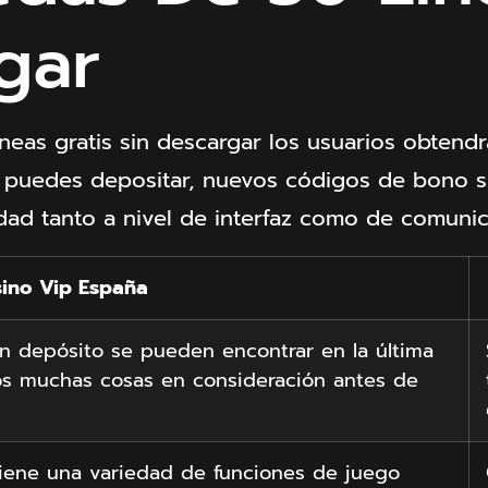
gar
neas gratis sin descargar los usuarios obtend
puedes depositar, nuevos códigos de bono si
idad tanto a nivel de interfaz como de comunic
ino Vip España
in depósito se pueden encontrar en la última
s muchas cosas en consideración antes de
tiene una variedad de funciones de juego