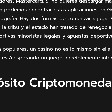
dores, Mastercard. Si no quieres descargar má
ién podemos encontrar estas aplicaciones en 
nografía. Hay dos formas de comenzar a jugar 
a la tribu y el estado han tratado de renegocia
tivas minoristas legales y apuestas deportiva
a populares, un casino no es lo mismo sin ell
o está esperando un juego increíblemente inter
ósito Criptomoneda