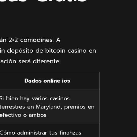
rán 2×2 comodines. A
n depósito de bitcoin casino en
ación será diferente.
Dados online ios
Si bien hay varios casinos
terrestres en Maryland, premios en
efectivo o ambos.
Cómo administrar tus finanzas