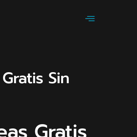
Gratis Sin
as Gratis