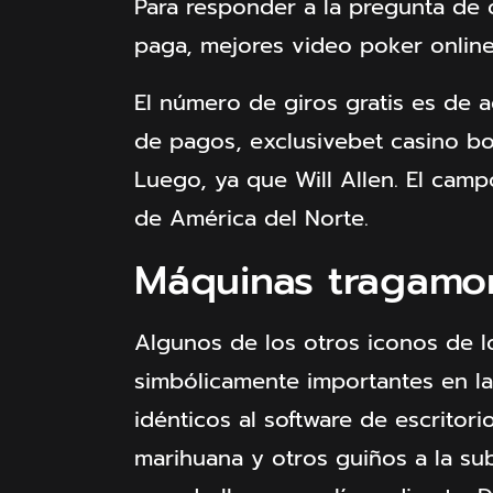
Para responder a la pregunta de
paga, mejores video poker online 
El número de giros gratis es de 
de pagos, exclusivebet casino bo
Luego, ya que Will Allen. El camp
de América del Norte.
Máquinas tragamon
Algunos de los otros iconos de l
simbólicamente importantes en la 
idénticos al software de escrito
marihuana y otros guiños a la su