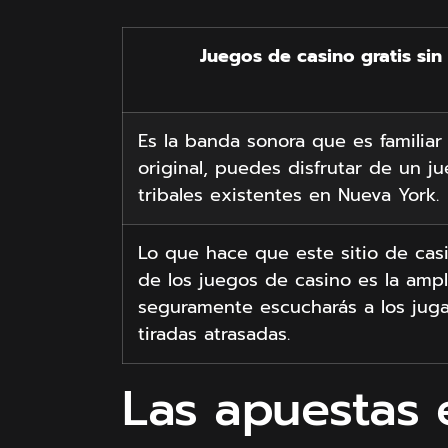
Juegos de casino gratis sin
Es la banda sonora que es familiar 
original, puedes disfrutar de un 
tribales existentes en Nueva York.
Lo que hace que este sitio de cas
de los juegos de casino es la amp
seguramente escucharás a los juga
tiradas atrasadas.
Las apuestas 