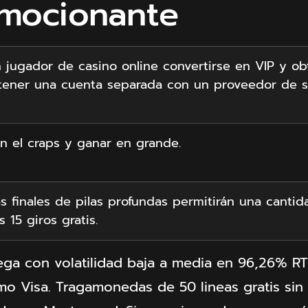
emocionante
ugador de casino online convertirse en VIP y obt
tener una cuenta separada con un proveedor de s
 el craps y ganar en grande.
as finales de pilas profundas permitirán una canti
 15 giros gratis.
a con volatilidad baja a media en 96,26% RTP
o Visa. Tragamonedas de 50 lineas gratis sin