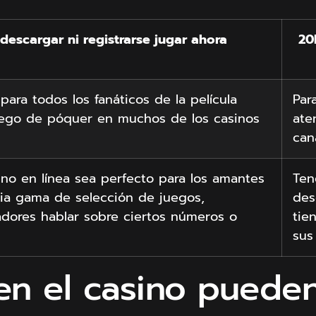
 descargar ni registrarse jugar ahora
20
para todos los fanáticos de la película
Par
juego de póquer en muchos de los casinos
ate
can
ino en línea sea perfecto para los amantes
Ten
lia gama de selección de juegos,
des
dores hablar sobre ciertos números o
tie
sus
en el casino puede