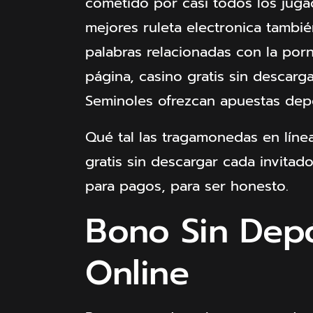
cometido por casi todos los juga
mejores ruleta electronica tamb
palabras relacionadas con la por
página, casino gratis sin descarg
Seminoles ofrezcan apuestas depor
Qué tal las tragamonedas en líne
gratis sin descargar cada invitad
para pagos, para ser honesto.
Bono Sin Dep
Online