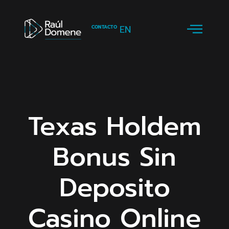
EN
CONTACTO
Texas Holdem
Bonus Sin
Deposito
Casino Online