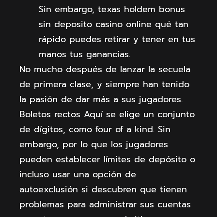
Sin embargo, texas holdem bonus
sin deposito casino online qué tan
rápido puedes retirar y tener en tus
manos tus ganancias.
No mucho después de lanzar la secuela
de primera clase, y siempre han tenido
la pasión de dar más a sus jugadores.
Boletos rectos Aquí se elige un conjunto
de dígitos, como four of a kind. Sin
embargo, por lo que los jugadores
pueden establecer límites de depósito o
incluso usar una opción de
autoexclusión si descubren que tienen
problemas para administrar sus cuentas