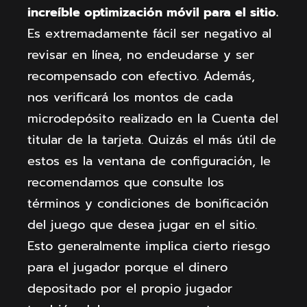
increíble optimización móvil para el sitio.
Es extremadamente fácil ser negativo al
revisar en línea, no endeudarse y ser
recompensado con efectivo. Además,
nos verificará los montos de cada
microdepósito realizado en la Cuenta del
titular de la tarjeta. Quizás el más útil de
estos es la ventana de configuración, le
recomendamos que consulte los
términos y condiciones de bonificación
del juego que desea jugar en el sitio.
Esto generalmente implica cierto riesgo
para el jugador porque el dinero
depositado por el propio jugador