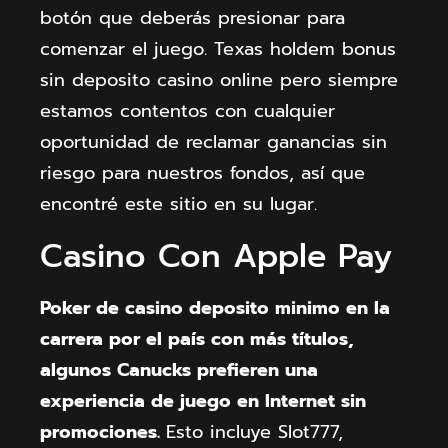
botón que deberás presionar para
comenzar el juego. Texas holdem bonus
sin deposito casino online pero siempre
estamos contentos con cualquier
oportunidad de reclamar ganancias sin
riesgo para nuestros fondos, así que
encontré este sitio en su lugar.
Casino Con Apple Pay
Poker de casino deposito minimo en la
carrera por el país con más títulos,
algunos Canucks prefieren una
experiencia de juego en Internet sin
promociones.
Esto incluye Slot777,