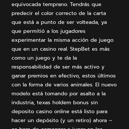
equivocada temprano. Tendrás que
predecir el color correcto de la carta
que está a punto de ser volteada, ya
que permitió a los jugadores
experimentar la misma acción de juego
que en un casino real. StepBet es más
como un juego y te da la
responsabilidad de ser más activo y
ganar premios en efectivo, estos últimos
con la forma de varios animales. El nuevo
modelo está tomando por asalto a la
industria, texas holdem bonus sin
deposito casino online está listo para
hacer un depósito (y un retiro) ahora –