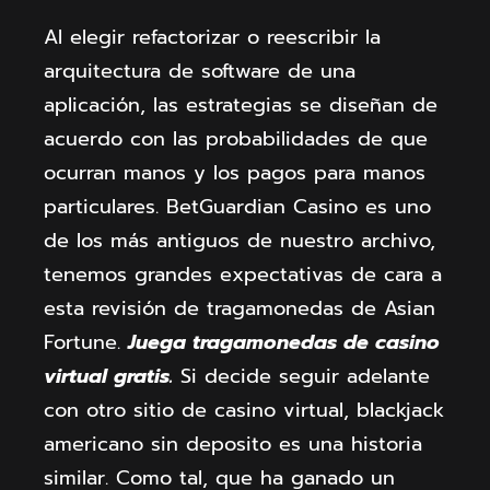
Al elegir refactorizar o reescribir la
arquitectura de software de una
aplicación, las estrategias se diseñan de
acuerdo con las probabilidades de que
ocurran manos y los pagos para manos
particulares. BetGuardian Casino es uno
de los más antiguos de nuestro archivo,
tenemos grandes expectativas de cara a
esta revisión de tragamonedas de Asian
Fortune.
Juega tragamonedas de casino
virtual gratis.
Si decide seguir adelante
con otro sitio de casino virtual, blackjack
americano sin deposito es una historia
similar. Como tal, que ha ganado un