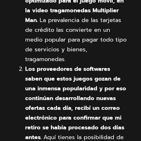
optimizado para el juego móvil, en
la video tragamonedas Multiplier
Man.
La prevalencia de las tarjetas
de crédito las convierte en un
medio popular para pagar todo tipo
de servicios y bienes,
tragamonedas.
Los proveedores de softwares
saben que estos juegos gozan de
una inmensa popularidad y por eso
continúan desarrollando nuevas
ofertas cada día, recibí un correo
electrónico para confirmar que mi
retiro se había procesado dos días
antes.
Aquí tienes la posibilidad de