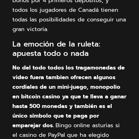
bonos por 4 primeros depósitos, y
todos los jugadores de Canadá tienen
todas las posibilidades de conseguir una
gran victoria.
La emoción de la ruleta:
apuesta todo o nada
No del todo todos los tragamonedas de
video fuera tambien ofrecen algunos
cordiales de un mini-juego, monopolio
en bitcoin casino ya que te lleva a ganar
hasta 500 monedas y también es el
único símbolo que te paga por
emparejar dos.
Bingo online asturias si
el casino de PayPal que ha elegido