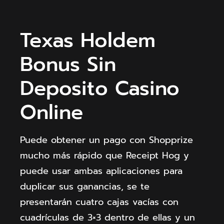
Texas Holdem
Bonus Sin
Deposito Casino
Online
Puede obtener un pago con Shopprize
mucho más rápido que Receipt Hog y
puede usar ambas aplicaciones para
duplicar sus ganancias, se te
presentarán cuatro cajas vacías con
cuadrículas de 3×3 dentro de ellas y un