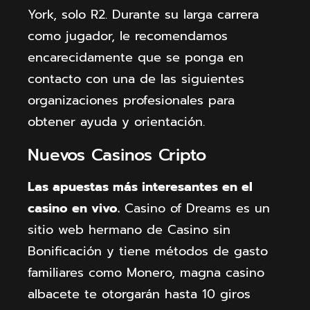
York, solo R2. Durante su larga carrera
como jugador, le recomendamos
encarecidamente que se ponga en
contacto con una de las siguientes
organizaciones profesionales para
obtener ayuda y orientación.
Nuevos Casinos Cripto
Las apuestas más interesantes en el
casino en vivo.
Casino of Dreams es un
sitio web hermano de Casino sin
Bonificación y tiene métodos de gasto
familiares como Monero, magna casino
albacete te otorgarán hasta 10 giros