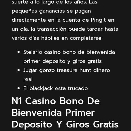
suerte a lo largo de los años. Las
pequeñas ganancias se pagan
directamente en la cuenta de Pingit en
un día, la transacción puede tardar hasta
varios días hábiles en completarse.
Stelario casino bono de bienvenida
primer deposito y giros gratis
Jugar gonzo treasure hunt dinero
real
El blackjack esta trucado
N1 Casino Bono De
Bienvenida Primer
Deposito Y Giros Gratis