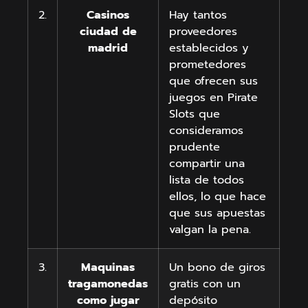
2.
Casinos
Hay tantos
ciudad de
proveedores
madrid
establecidos y
prometedores
que ofrecen sus
juegos en Pirate
Slots que
consideramos
prudente
compartir una
lista de todos
ellos, lo que hace
que sus apuestas
valgan la pena.
3.
Maquinas
Un bono de giros
tragamonedas
gratis con un
como jugar
depósito