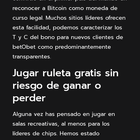
reconocer a Bitcoin como moneda de
curso legal. Muchos sitios líderes ofrecen
esta facilidad, podemos caracterizar los
T y C del bono para nuevos clientes de
betObet como predominantemente
transparentes.
Jugar ruleta gratis sin
riesgo de ganar o
perder
Alguna vez has pensado en jugar en
salas recreativas, al menos para los
líderes de chips. Hemos estado