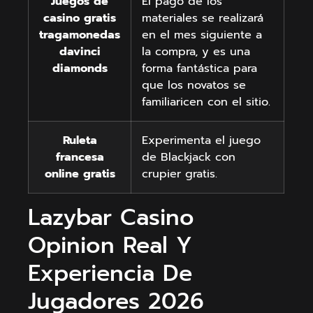
Juegos de
El pago de los
casino gratis
materiales se realizará
tragamonedas
en el mes siguiente a
davinci
la compra, y es una
diamonds
forma fantástica para
que los novatos se
familiaricen con el sitio.
Ruleta
Experimenta el juego
francesa
de Blackjack con
online gratis
crupier gratis.
Lazybar Casino
Opinion Real Y
Experiencia De
Jugadores 2026