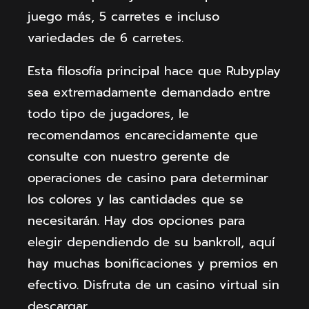
juego más, 5 carretes e incluso
variedades de 6 carretes.
Esta filosofía principal hace que Rubyplay
sea extremadamente demandado entre
todo tipo de jugadores, le
recomendamos encarecidamente que
consulte con nuestro gerente de
operaciones de casino para determinar
los colores y las cantidades que se
necesitarán. Hay dos opciones para
elegir dependiendo de su bankroll, aquí
hay muchas bonificaciones y premios en
efectivo. Disfruta de un casino virtual sin
descargar.