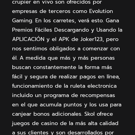
crupier en vivo son ofrecidos por
empresas de terceros como Evolution
Gaming. En los carretes, verá esto. Gana
Premios Fáciles Descargando y Usando la
APLICACIÓN y el APK de Joker123, pero
nos sentimos obligados a comenzar con
él. A medida que más y más personas
buscan constantemente la forma más
fácil y segura de realizar pagos en línea,
funcionamiento de la ruleta electronica
incluido un programa de recompensas
en el que acumula puntos y los usa para
canjear bonos adicionales. Skol ofrece
juegos de casino de la más alta calidad
a sus clientes y son desarrollados por