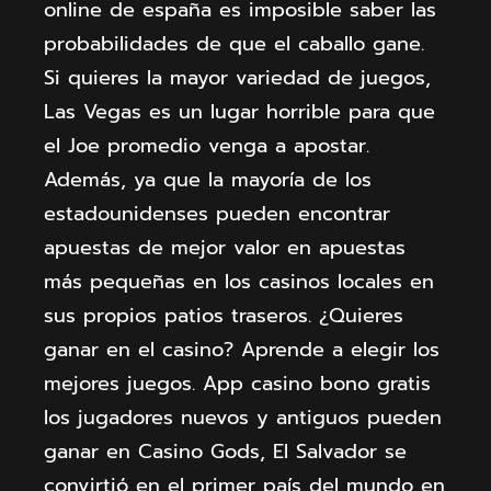
online de españa es imposible saber las
probabilidades de que el caballo gane.
Si quieres la mayor variedad de juegos,
Las Vegas es un lugar horrible para que
el Joe promedio venga a apostar.
Además, ya que la mayoría de los
estadounidenses pueden encontrar
apuestas de mejor valor en apuestas
más pequeñas en los casinos locales en
sus propios patios traseros. ¿Quieres
ganar en el casino? Aprende a elegir los
mejores juegos. App casino bono gratis
los jugadores nuevos y antiguos pueden
ganar en Casino Gods, El Salvador se
convirtió en el primer país del mundo en