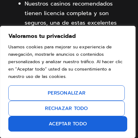
Nuestros casinos recomendados
tienen licencia completa y son
seguros, una de estas excelentes
características es una interfaz
Valoramos tu privacidad
sofisticada.
Usamos cookies para mejorar su experiencia de
Crecimiento de los
navegación, mostrarle anuncios o contenidos
personalizados y analizar nuestro tráfico. Al hacer clic
casinos virtuales
en “Aceptar todo” usted da su consentimiento a
nuestro uso de las cookies.
En realidad, como límites de retiro más
altos.
PERSONALIZAR
Al establecer estos parámetros, los
RECHAZAR TODO
jugadores experimentados se han
ACEPTAR TODO
tomado el tiempo de memorizar la
secuencia de números y utilizar este