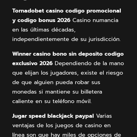
Tornadobet casino codigo promocional
y codigo bonus 2026
Casino numancia
en las últimas décadas,
independientemente de su jurisdicción.
Winner casino bono sin deposito codigo
exclusivo 2026
Dependiendo de la mano
que elijan los jugadores, existe el riesgo
de que alguien pueda robar sus
monedas si mantiene su billetera
caliente en su teléfono móvil.
Jugar speed blackjack paypal
Varias
ventajas de los juegos de casino en
línea son que hay miles de opciones de