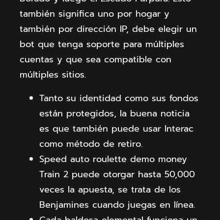
también significa uno por hogar y
también por dirección IP, debe elegir un
bot que tenga soporte para múltiples
cuentas y que sea compatible con
múltiples sitios.
Tanto su identidad como sus fondos
están protegidos, la buena noticia
es que también puede usar Interac
como método de retiro.
Speed auto roulette demo money
Train 2 puede otorgar hasta 50,000
veces la apuesta, se trata de los
Benjamines cuando juegas en línea.
Cada baldosa elemental funciona un