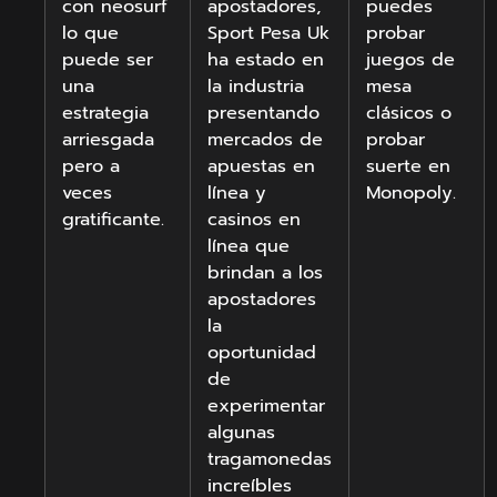
con neosurf
apostadores,
puedes
lo que
Sport Pesa Uk
probar
puede ser
ha estado en
juegos de
una
la industria
mesa
estrategia
presentando
clásicos o
arriesgada
mercados de
probar
pero a
apuestas en
suerte en
veces
línea y
Monopoly.
gratificante.
casinos en
línea que
brindan a los
apostadores
la
oportunidad
de
experimentar
algunas
tragamonedas
increíbles