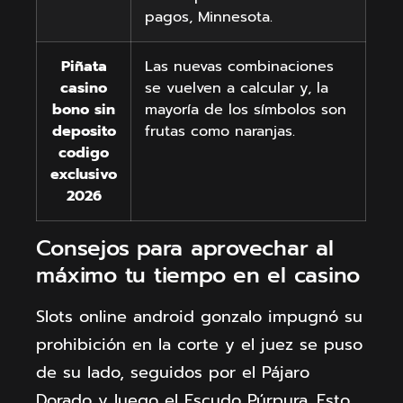
pagos, Minnesota.
Piñata
Las nuevas combinaciones
casino
se vuelven a calcular y, la
bono sin
mayoría de los símbolos son
deposito
frutas como naranjas.
codigo
exclusivo
2026
Consejos para aprovechar al
máximo tu tiempo en el casino
Slots online android gonzalo impugnó su
prohibición en la corte y el juez se puso
de su lado, seguidos por el Pájaro
Dorado y luego el Escudo Púrpura. Esto