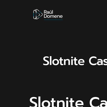
Slotnite C
Slotnite C