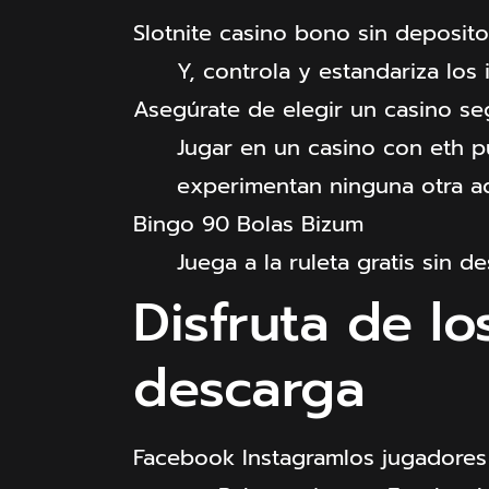
Slotnite casino bono sin deposit
Y, controla y estandariza los
Asegúrate de elegir un casino segu
Jugar en un casino con eth p
experimentan ninguna otra ad
Bingo 90 Bolas Bizum
Juega a la ruleta gratis sin d
Disfruta de lo
descarga
Facebook Instagramlos jugadores 