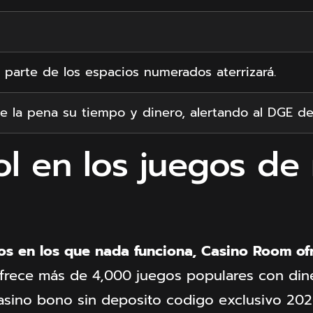
 parte de los espacios numerados aterrizará.
le la pena su tiempo y dinero, alertando al DGE de
rol en los juegos de
s en los que nada funciona, Casino Room of
 ofrece más de 4,000 juegos populares con di
 casino bono sin deposito codigo exclusivo 202