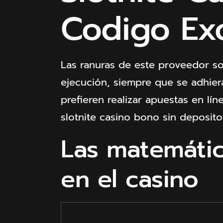
Codigo Ex
Las ranuras de este proveedor so
ejecución, siempre que se adhie
prefieren realizar apuestas en l
slotnite casino bono sin deposi
Las matemátic
en el casino