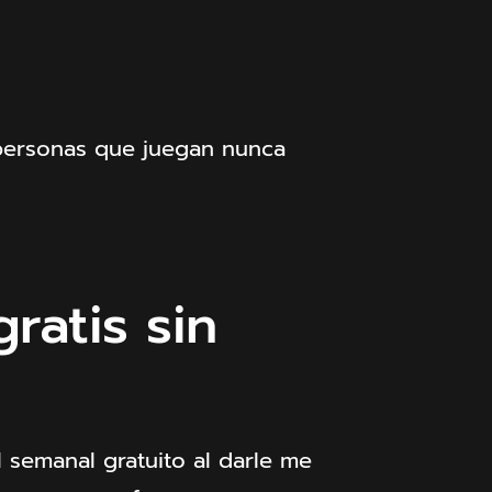
 personas que juegan nunca
ratis sin
semanal gratuito al darle me