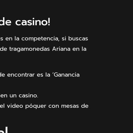
de casino!
s en la competencia, si buscas
 de tragamonedas Ariana en la
e encontrar es la ‘Ganancia
en un casino.
 el video póquer con mesas de
al