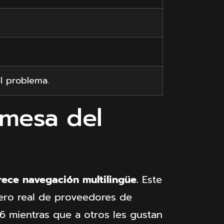
l problema.
 mesa del
rece navegación multilingüe.
Este
nero real de proveedores de
6 mientras que a otros les gustan