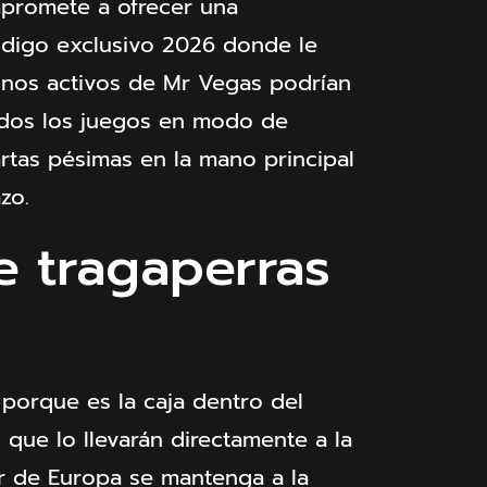
mpromete a ofrecer una
codigo exclusivo 2026 donde le
onos activos de Mr Vegas podrían
dos los juegos en modo de
rtas pésimas en la mano principal
zo.
e tragaperras
 porque es la caja dentro del
 que lo llevarán directamente a la
er de Europa se mantenga a la