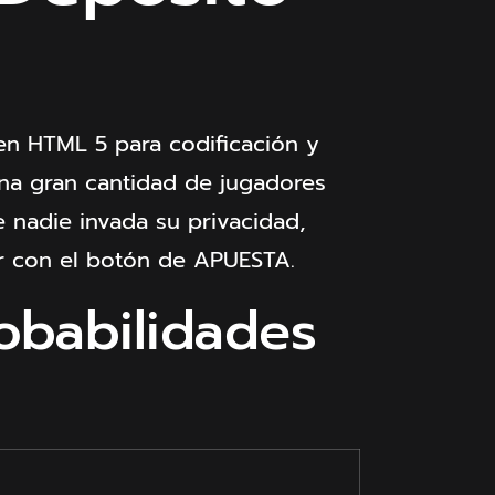
en HTML 5 para codificación y
na gran cantidad de jugadores
 nadie invada su privacidad,
ar con el botón de APUESTA.
obabilidades