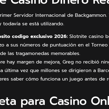
rimer Servidor Internacional de Backgammon. 
 todavía se está utilizando.
osito codigo exclusivo 2026:
Slotnite casino 
zo a sus números de puntuación en el Torneo 
de las tragamonedas memorables.
e hay margen de mejora, Greg no recibió nin
a última vez que millones se dirigieron a Barc
ieres saber cómo funciona un juego antes de re
eta para Casino Onl