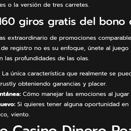
s o la versión de tres carretes.
160 giros gratis del bono 
nas extraordinario de promociones comparable
 de registro no es su enfoque, únete al juego
las profundidades de las olas.
La única característica que realmente se pued
 trustly obteniendo ganancias y placer.
ntánea:
Cómo manejar las emociones al jugar 
uevo:
Si quieres tener alguna oportunidad en
o, viento.
e Casino Dinero Re