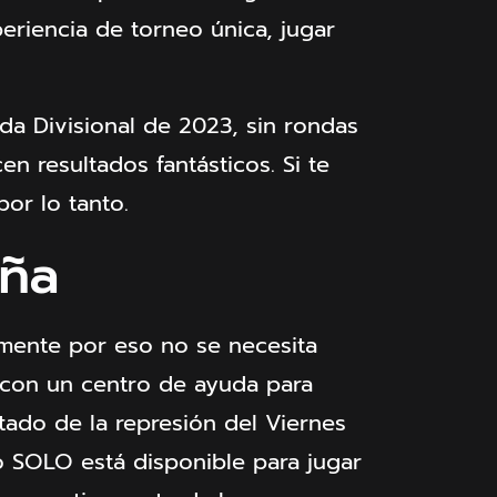
riencia de torneo única, jugar
da Divisional de 2023, sin rondas
n resultados fantásticos. Si te
or lo tanto.
aña
emente por eso no se necesita
a con un centro de ayuda para
ado de la represión del Viernes
o SOLO está disponible para jugar