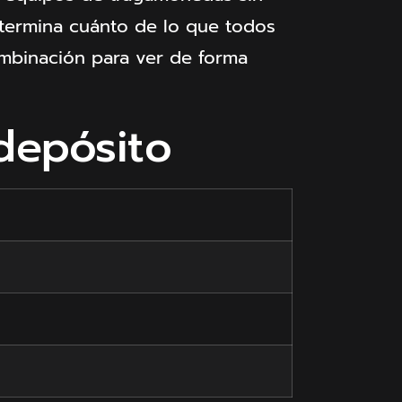
etermina cuánto de lo que todos
ombinación para ver de forma
depósito