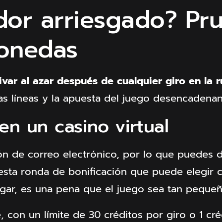
dor arriesgado? Pr
monedas
ivar al azar después de cualquier giro en la 
las líneas y la apuesta del juego desencadenan
en un casino virtual
ón de correo electrónico, por lo que puedes 
 esta ronda de bonificación que puede elegir 
ugar, es una pena que el juego sea tan pequeñ
, con un límite de 30 créditos por giro o 1 cré