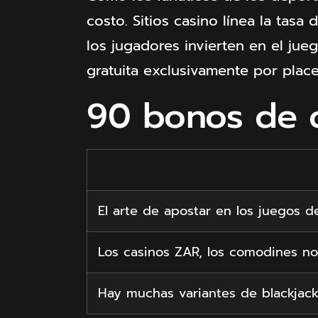
costo. Sitios casino línea la ta
los jugadores invierten en el ju
gratuita exclusivamente por place
90 bonos de c
El arte de apostar en los juegos de
Los casinos ZAR, los comodines no
Hay muchas variantes de blackjack