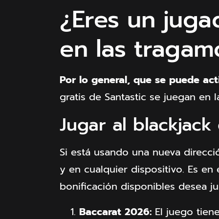
¿Eres un juga
en las traga
Por lo general, que se puede act
gratis de Santastic se juegan en 
Jugar al blackjack 
Si está usando una nueva direcci
y en cualquier dispositivo. Es en
bonificación disponibles desea j
Baccarat 2026:
El juego tiene