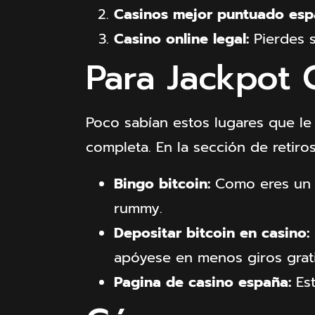
Casinos mejor puntuado esp
Casino online legal:
Pierdes s
Para Jackpot 
Poco sabían estos lugares que le
completa. En la sección de retiro
Bingo bitcoin:
Como eres un b
rummy.
Depositar bitcoin en casino:
apóyese en menos giros grati
Pagina de casino españa:
Est