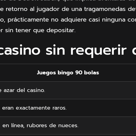
sa de retorno al jugador de una tragamonedas d
ego, prácticamente no adquiere casi ninguna c
r sin tener que depositar.
asino sin requerir 
Juegos bingo 90 bolas
 azar del casino.
 eran exactamente raros.
 en línea, rubores de nueces.