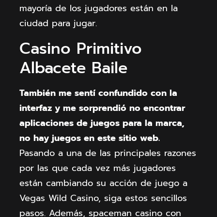
mayoría de los jugadores están en la
ciudad para jugar.
Casino Primitivo
Albacete Baile
También me sentí confundido con la
interfaz y me sorprendió no encontrar
aplicaciones de juegos para la marca,
no hay juegos en este sitio web.
Pasando a una de las principales razones
por las que cada vez más jugadores
están cambiando su acción de juego a
Vegas Wild Casino, siga estos sencillos
pasos. Además, spaceman casino con