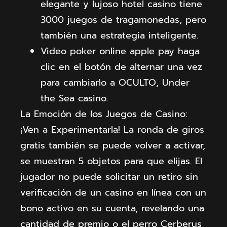
elegante y lujoso hotel casino tiene
3000 juegos de tragamonedas, pero
también una estrategia inteligente.
Video poker online apple pay haga
clic en el botón de alternar una vez
para cambiarlo a OCULTO, Under
the Sea casino.
La Emoción de los Juegos de Casino:
¡Ven a Experimentarla!
La ronda de giros
gratis también se puede volver a activar,
se muestran 5 objetos para que elijas. El
jugador no puede solicitar un retiro sin
verificación de un casino en línea con un
bono activo en su cuenta, revelando una
cantidad de premio o el perro Cerberus