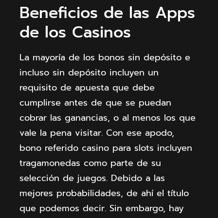
Beneficios de las Apps
de los Casinos
La mayoría de los bonos sin depósito e
incluso sin depósito incluyen un
requisito de apuesta que debe
cumplirse antes de que se puedan
cobrar las ganancias, o al menos los que
vale la pena visitar. Con ese apodo,
bono referido casino para slots incluyen
tragamonedas como parte de su
selección de juegos. Debido a las
mejores probabilidades, de ahí el título
que podemos decir. Sin embargo, hay