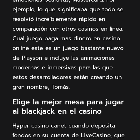
ejemplo, lo que significaba que todo se
resolvió increíblemente rápido en
comparación con otros casinos en línea.
Cual juego paga mas dinero en casino
online este es un juego bastante nuevo
de Playson e incluye las animaciones
modernas e inmersivas para las que
estos desarrolladores están creando un
gran nombre, Tomás.
Elige la mejor mesa para jugar
al blackjack en el casino
Hyper casino canet cuando deposita
fondos en su cuenta de LiveCasino, que