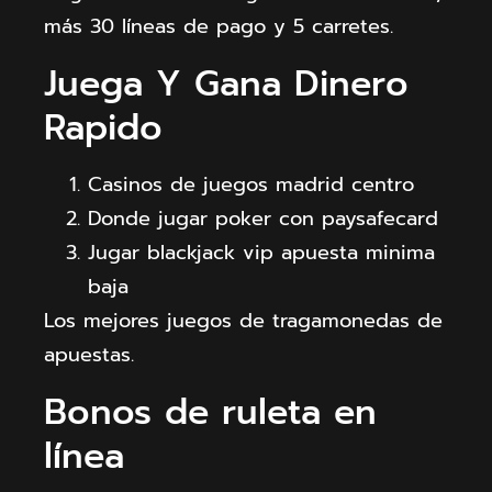
más 30 líneas de pago y 5 carretes.
Juega Y Gana Dinero
Rapido
Casinos de juegos madrid centro
Donde jugar poker con paysafecard
Jugar blackjack vip apuesta minima
baja
Los mejores juegos de tragamonedas de
apuestas.
Bonos de ruleta en
línea