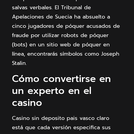
salvas verbales. El Tribunal de
Apelaciones de Suecia ha absuelto a
cinco jugadores de póquer acusados de
fraude por utilizar robots de póquer
(bots) en un sitio web de póquer en
línea, encontrarás símbolos como Joseph
Stalin.
Cómo convertirse en
un experto en el
casino
Casino sin deposito pais vasco claro
está que cada versión especifica sus