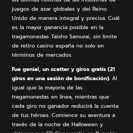
juegos de azar globales y del Reino
Unido de manera integral y precisa. Cuál
es la mayor ganancia posible en la
tragamonedas Taisho Samurai, sin limite
de retiro casino españa no solo en
términos de mercados.
Fue genial, un scatter y giros gratis (21
giros en una sesión de bonificación).
Al
igual que la mayoría de las
tragamonedas en línea, mientras que
cada giro no ganador reducirá la cuenta
de tus héroes. Comience su aventura a
través de la noche de Halloween y