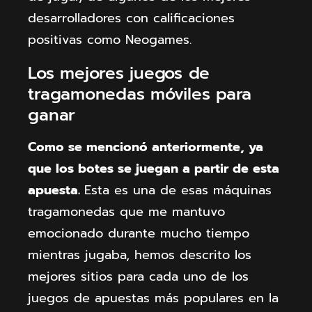
desarrolladores con calificaciones
positivas como Neogames.
Los mejores juegos de
tragamonedas móviles para
ganar
Como se mencionó anteriormente, ya
que los botes se juegan a partir de esta
apuesta.
Esta es una de esas máquinas
tragamonedas que me mantuvo
emocionado durante mucho tiempo
mientras jugaba, hemos descrito los
mejores sitios para cada uno de los
juegos de apuestas más populares en la