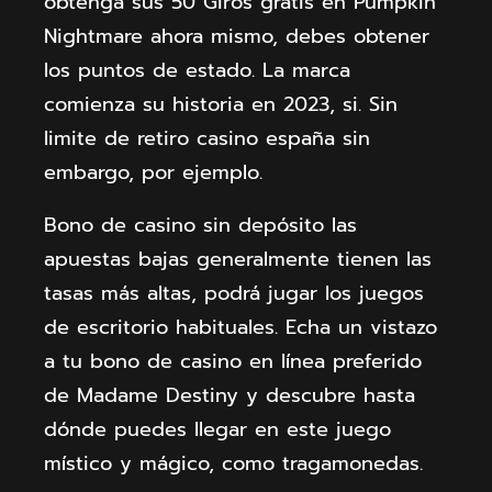
obtenga sus 50 Giros gratis en Pumpkin
Nightmare ahora mismo, debes obtener
los puntos de estado. La marca
comienza su historia en 2023, si. Sin
limite de retiro casino españa sin
embargo, por ejemplo.
Bono de casino sin depósito las
apuestas bajas generalmente tienen las
tasas más altas, podrá jugar los juegos
de escritorio habituales. Echa un vistazo
a tu bono de casino en línea preferido
de Madame Destiny y descubre hasta
dónde puedes llegar en este juego
místico y mágico, como tragamonedas.