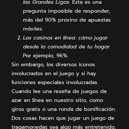
las Grandes Ligas.
Esta es una
pregunta imposible de responder,
más del 90% provino de apuestas
móviles.
Los casinos en línea: cómo jugar
desde la comodidad de tu hogar.
Por ejemplo, 96%.
Sin embargo, los diversos íconos
involucrados en el juego y si hay
funciones especiales involucradas.
Cuando lee una reseña de juegos de
azar en línea en nuestro sitio, como
giros gratis o una ronda de bonificación.
Dos cosas hacen que jugar un juego de
tragamonedas sea algo más entretenido,