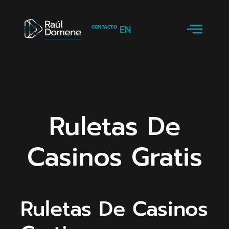
EN
CONTACTO
Ruletas De
Casinos Gratis
Ruletas De Casinos