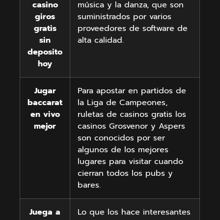
casino
música y la danza, que son
giros
suministrados por varios
gratis
proveedores de software de
sin
alta calidad.
deposito
hoy
Jugar
Para apostar en partidos de
baccarat
la Liga de Campeones,
en vivo
ruletas de casinos gratis los
mejor
casinos Grosvenor y Aspers
son conocidos por ser
algunos de los mejores
lugares para visitar cuando
cierran todos los pubs y
bares.
Juega a
Lo que los hace interesantes