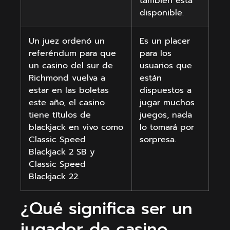
también está
disponible.
Un juez ordenó un
Es un placer
referéndum para que
para los
un casino del sur de
usuarios que
Richmond vuelva a
están
estar en las boletas
dispuestos a
este año, el casino
jugar muchos
tiene títulos de
juegos, nada
blackjack en vivo como
lo tomará por
Classic Speed
sorpresa.
Blackjack 2 SB y
Classic Speed
Blackjack 22.
¿Qué significa ser un
jugador de casino