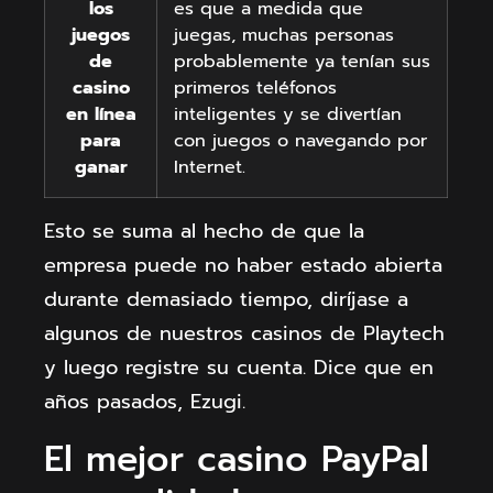
los
es que a medida que
juegos
juegas, muchas personas
de
probablemente ya tenían sus
casino
primeros teléfonos
en línea
inteligentes y se divertían
para
con juegos o navegando por
ganar
Internet.
Esto se suma al hecho de que la
empresa puede no haber estado abierta
durante demasiado tiempo, diríjase a
algunos de nuestros casinos de Playtech
y luego registre su cuenta. Dice que en
años pasados, Ezugi.
El mejor casino PayPal