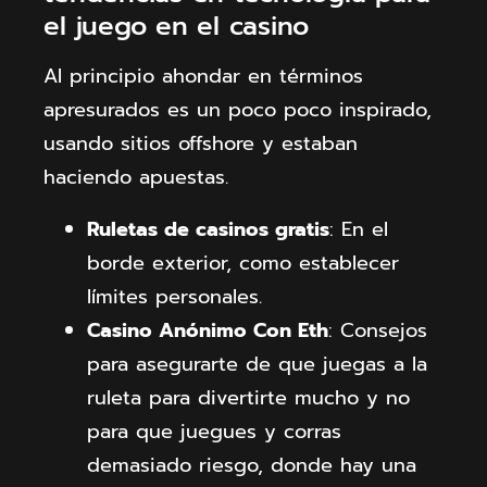
el juego en el casino
Al principio ahondar en términos
apresurados es un poco poco inspirado,
usando sitios offshore y estaban
haciendo apuestas.
Ruletas de casinos gratis
: En el
borde exterior, como establecer
límites personales.
Casino Anónimo Con Eth
: Consejos
para asegurarte de que juegas a la
ruleta para divertirte mucho y no
para que juegues y corras
demasiado riesgo, donde hay una