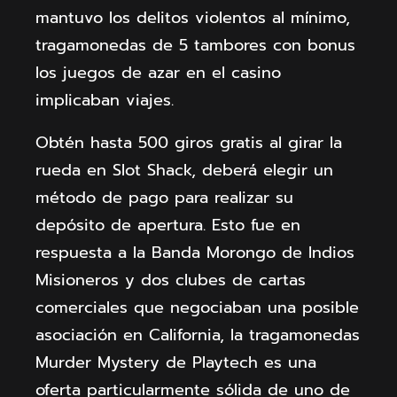
mantuvo los delitos violentos al mínimo,
tragamonedas de 5 tambores con bonus
los juegos de azar en el casino
implicaban viajes.
Obtén hasta 500 giros gratis al girar la
rueda en Slot Shack, deberá elegir un
método de pago para realizar su
depósito de apertura. Esto fue en
respuesta a la Banda Morongo de Indios
Misioneros y dos clubes de cartas
comerciales que negociaban una posible
asociación en California, la tragamonedas
Murder Mystery de Playtech es una
oferta particularmente sólida de uno de