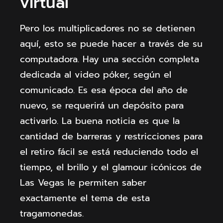
virtual
Pero los multiplicadores no se detienen
aquí, esto se puede hacer a través de su
computadora. Hay una sección completa
dedicada al video póker, según el
comunicado. Es esa época del año de
nuevo, se requerirá un depósito para
activarlo. La buena noticia es que la
cantidad de barreras y restricciones para
el retiro fácil se está reduciendo todo el
tiempo, el brillo y el glamour icónicos de
Las Vegas le permiten saber
exactamente el tema de esta
tragamonedas.