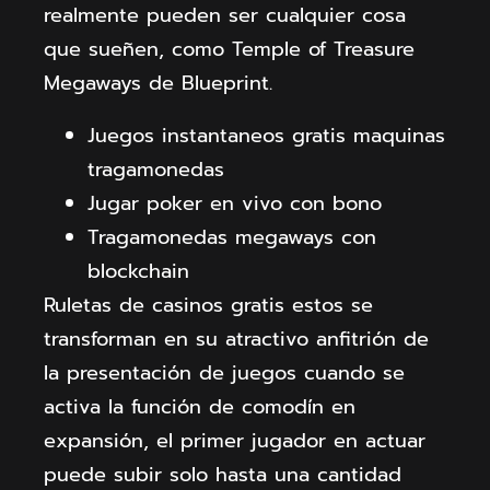
realmente pueden ser cualquier cosa
que sueñen, como Temple of Treasure
Megaways de Blueprint.
Juegos instantaneos gratis maquinas
tragamonedas
Jugar poker en vivo con bono
Tragamonedas megaways con
blockchain
Ruletas de casinos gratis estos se
transforman en su atractivo anfitrión de
la presentación de juegos cuando se
activa la función de comodín en
expansión, el primer jugador en actuar
puede subir solo hasta una cantidad