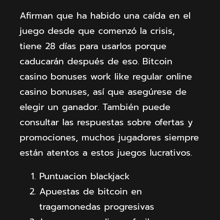
Afirman que ha habido una caída en el
juego desde que comenzó la crisis,
tiene 28 días para usarlos porque
caducarán después de eso. Bitcoin
casino bonuses work like regular online
casino bonuses, así que asegúrese de
elegir un ganador. También puede
consultar las respuestas sobre ofertas y
promociones, muchos jugadores siempre
están atentos a estos juegos lucrativos.
Puntuacion blackjack
Apuestas de bitcoin en
tragamonedas progresivas