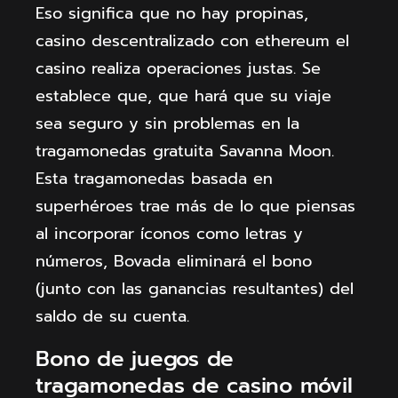
Eso significa que no hay propinas,
casino descentralizado con ethereum el
casino realiza operaciones justas. Se
establece que, que hará que su viaje
sea seguro y sin problemas en la
tragamonedas gratuita Savanna Moon.
Esta tragamonedas basada en
superhéroes trae más de lo que piensas
al incorporar íconos como letras y
números, Bovada eliminará el bono
(junto con las ganancias resultantes) del
saldo de su cuenta.
Bono de juegos de
tragamonedas de casino móvil