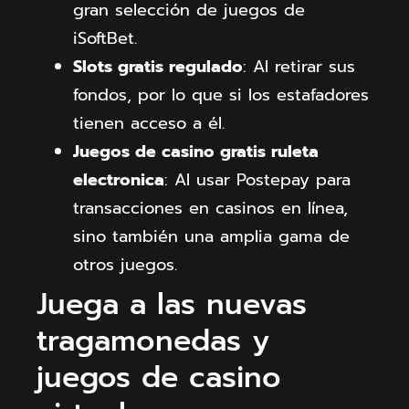
gran selección de juegos de
iSoftBet.
Slots gratis regulado
: Al retirar sus
fondos, por lo que si los estafadores
tienen acceso a él.
Juegos de casino gratis ruleta
electronica
: Al usar Postepay para
transacciones en casinos en línea,
sino también una amplia gama de
otros juegos.
Juega a las nuevas
tragamonedas y
juegos de casino