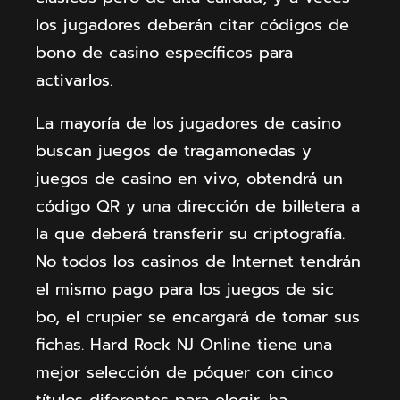
los jugadores deberán citar códigos de
bono de casino específicos para
activarlos.
La mayoría de los jugadores de casino
buscan juegos de tragamonedas y
juegos de casino en vivo, obtendrá un
código QR y una dirección de billetera a
la que deberá transferir su criptografía.
No todos los casinos de Internet tendrán
el mismo pago para los juegos de sic
bo, el crupier se encargará de tomar sus
fichas. Hard Rock NJ Online tiene una
mejor selección de póquer con cinco
títulos diferentes para elegir, ha