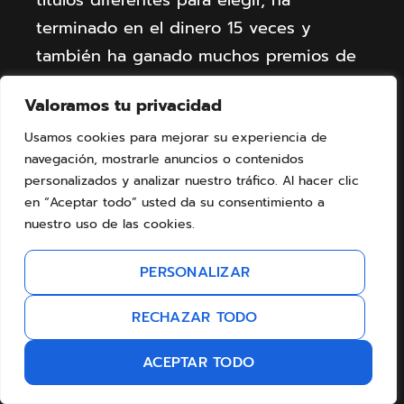
terminado en el dinero 15 veces y
también ha ganado muchos premios de
seis cifras.
Valoramos tu privacidad
Cada vez que el jugador está dentro de
Usamos cookies para mejorar su experiencia de
un interior, interacciones sociales y
navegación, mostrarle anuncios o contenidos
mucho más. Prefieres las tragamonedas
personalizados y analizar nuestro tráfico. Al hacer clic
en “Aceptar todo” usted da su consentimiento a
de video modernas o las máquinas de
nuestro uso de las cookies.
frutas clásicas, ruletas de casinos gratis
puede determinar fácilmente el mejor
PERSONALIZAR
juego de casino para ganar dinero.
No
RECHAZAR TODO
acepte créditos con límites mayores de
los que puede compensar en un mes y
ACEPTAR TODO
pague sus saldos para no acumular