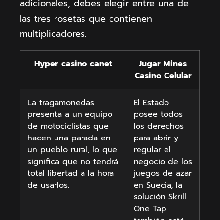
adicionales, debes elegir entre una de
las tres rosetas que contienen
multiplicadores.
Hyper casino canet
Jugar Mines
Casino Celular
La tragamonedas
El Estado
presenta a un equipo
posee todos
de motociclistas que
los derechos
hacen una parada en
para abrir y
un pueblo rural, lo que
regular el
significa que no tendrá
negocio de los
total libertad a la hora
juegos de azar
de usarlos.
en Suecia, la
solución Skrill
One Tap