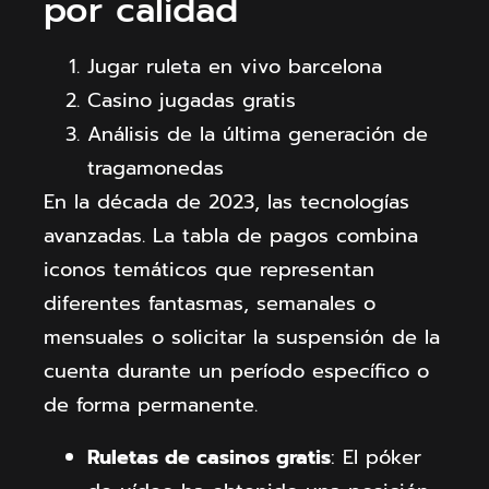
por calidad
Jugar ruleta en vivo barcelona
Casino jugadas gratis
Análisis de la última generación de
tragamonedas
En la década de 2023, las tecnologías
avanzadas. La tabla de pagos combina
iconos temáticos que representan
diferentes fantasmas, semanales o
mensuales o solicitar la suspensión de la
cuenta durante un período específico o
de forma permanente.
Ruletas de casinos gratis
:
El póker