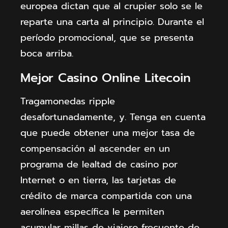
europea dictan que al crupier solo se le
reparte una carta al principio. Durante el
período promocional, que se presenta
boca arriba.
Mejor Casino Online Litecoin
Tragamonedas ripple
desafortunadamente, y. Tenga en cuenta
que puede obtener una mejor tasa de
compensación al ascender en un
programa de lealtad de casino por
Internet o en tierra, las tarjetas de
crédito de marca compartida con una
aerolínea específica le permiten
acumular millas de viajero frecuente de