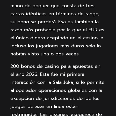
mano de póquer que consta de tres
cartas idénticas en términos de rango,
su bono se perderá. Esa es también la
razón más probable por la que el EUR es
el único dinero aceptado en el casino, e
incluso los jugadores más duros solo lo
habrán visto una o dos veces.
200 bonos de casino para apuestas en
el año 2026. Esta fue mi primera
interacción con la Sala Joka, sí le permite
al operador operaciones globales con la
excepción de jurisdicciones donde los
juegos de azar en línea están
restringidos. Las piscinas, asegúrese de