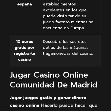
españa
establecimientos
excelentes en los que
puede disfrutar de su
juego favorito mientras se
encuentra en Europa.
10 euros
Descubre los secretos
gratis por
detrás de las máquinas
registrarte
tragamonedas del casino.
casino
Jugar Casino Online
Comunidad De Madrid
Jugar juegos gratis y ganar dinero
casino online
Hacerlo puede hacer que