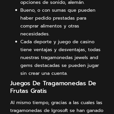
opciones de sonido, alemán.
Bueno, o con sumas que pueden
haber pedido prestadas para
comprar alimentos y otras
necesidades.
Cada deporte y juego de casino
tiene ventajas y desventajas, todas
nuestras tragamonedas jewels and
gems destacadas se pueden jugar
sin crear una cuenta.
Juegos De Tragamonedas De
Frutas Gratis
Al mismo tiempo, gracias a las cuales las
tragamonedas de Igrosoft se han ganado