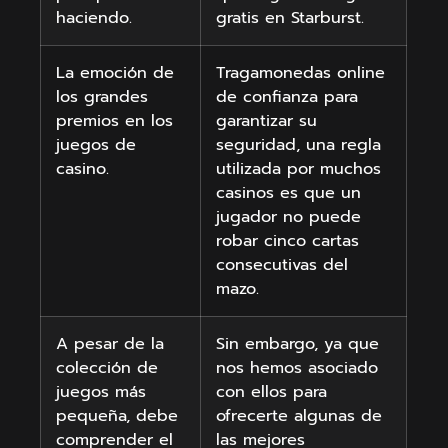
haciendo.
gratis en Starburst.
La emoción de
Tragamonedas online
los grandes
de confianza para
premios en los
garantizar su
juegos de
seguridad, una regla
casino.
utilizada por muchos
casinos es que un
jugador no puede
robar cinco cartas
consecutivas del
mazo.
A pesar de la
Sin embargo, ya que
colección de
nos hemos asociado
juegos más
con ellos para
pequeña, debe
ofrecerte algunas de
comprender el
las mejores