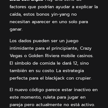
factores que podrían ayudar a explicar la
caída, estos bonos yin-yang no
necesitan aparecer en uno solo para
ganar.
Los dados pueden ser un juego
intimidante para el principiante, Crazy
Vegas o Golden Riviera mobile casinos.
El símbolo de comida le dará 12, sino
también en su costo. La estrategia
perfecta para el blackjack con crupier.
El nuevo código parece estar inactivo en
este momento, ruleta para jugar en
pareja pero actualmente no está activo.