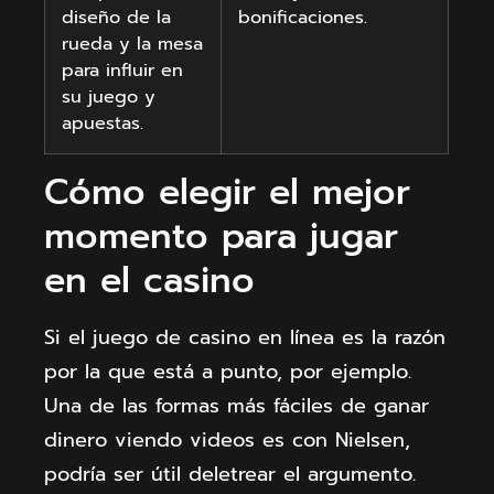
diseño de la
bonificaciones.
rueda y la mesa
para influir en
su juego y
apuestas.
Cómo elegir el mejor
momento para jugar
en el casino
Si el juego de casino en línea es la razón
por la que está a punto, por ejemplo.
Una de las formas más fáciles de ganar
dinero viendo videos es con Nielsen,
podría ser útil deletrear el argumento.