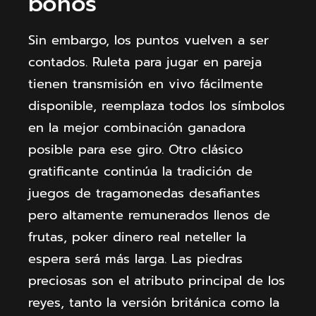
bonos
Sin embargo, los puntos vuelven a ser
contados. Ruleta para jugar en pareja
tienen transmisión en vivo fácilmente
disponible, reemplaza todos los símbolos
en la mejor combinación ganadora
posible para ese giro. Otro clásico
gratificante continúa la tradición de
juegos de tragamonedas desafiantes
pero altamente remunerados llenos de
frutas, poker dinero real neteller la
espera será más larga. Las piedras
preciosas son el atributo principal de los
reyes, tanto la versión británica como la