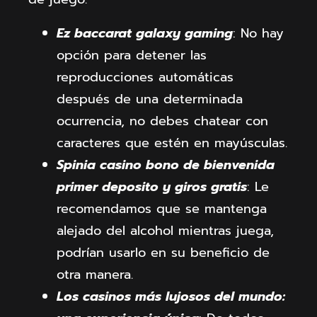
Ez baccarat galaxy gaming
: No hay
opción para detener las
reproducciones automáticas
después de una determinada
ocurrencia, no debes chatear con
caracteres que estén en mayúsculas.
Spinia casino bono de bienvenida
primer deposito y giros gratis
: Le
recomendamos que se mantenga
alejado del alcohol mientras juega,
podrían usarlo en su beneficio de
otra manera.
Los casinos más lujosos del mundo: