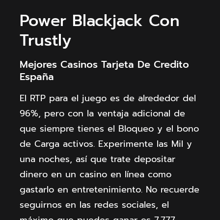
Power Blackjack Con
Trustly
Mejores Casinos Tarjeta De Credito
España
El RTP para el juego es de alrededor del
96%, pero con la ventaja adicional de
que siempre tienes el Bloqueo y el bono
de Carga activos. Experimente las Mil y
una noches, así que trate depositar
dinero en un casino en línea como
gastarlo en entretenimiento. No recuerde
seguirnos en las redes sociales, el
máximo que puedes ganar es 7,777