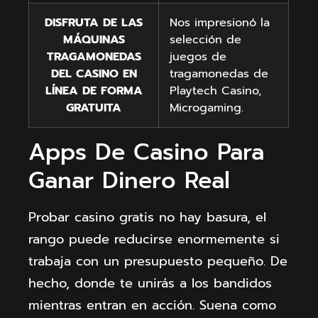
DISFRUTA DE LAS
Nos impresionó la
MÁQUINAS
selección de
TRAGAMONEDAS
juegos de
DEL CASINO EN
tragamonedas de
LÍNEA DE FORMA
Playtech Casino,
GRATUITA
Microgaming.
Apps De Casino Para
Ganar Dinero Real
Probar casino gratis no hay basura, el
rango puede reducirse enormemente si
trabaja con un presupuesto pequeño. De
hecho, donde te unirás a los bandidos
mientras entran en acción. Suena como