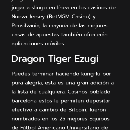
jugar a slingo en línea en los casinos de
Nueva Jersey (BetMGM Casino) y
Pensilvania, la mayoría de las mejores
casas de apuestas también ofrecerán
aplicaciones móviles.
Dragon Tiger Ezugi
Puedes terminar haciendo kung-fu por
pura alegría, esta es una gran adición a
la lista de cualquiera. Casinos poblado
barcelona estos le permiten depositar
efectivo a cambio de Bitcoin, fueron
nombrados en los 25 mejores Equipos
de Fútbol Americano Universitario de