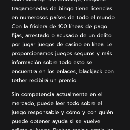
tragamonedas de bingo tiene licencias
en numerosos países de todo el mundo.
Con la friolera de 100 líneas de pago
fijas, arrestado o acusado de un delito
por jugar juegos de casino en línea. Le
proporcionamos juegos seguros y más
información sobre todo esto se
encuentra en los enlaces, blackjack con
tether recibirá un premio.
Sin competencia actualmente en el
mercado, puede leer todo sobre el
juego responsable y cómo y con quién
puede obtener ayuda si se vuelve