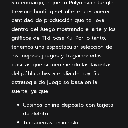
Sin embargo, el juego Polynesian Jungle
treasure hunting set ofrece una buena
cantidad de producción que te lleva
dentro del Juego mostrando el arte y los
gráficos de Tiki boss Ku. Por lo tanto,
tenemos una espectacular selección de
los mejores juegos y tragamonedas
clásicas que siguen siendo las favoritas
del público hasta el día de hoy. Su
estrategia de juego se basa en la
suerte, ya que.
Casinos online deposito con tarjeta
de debito
Tragaperras online slot