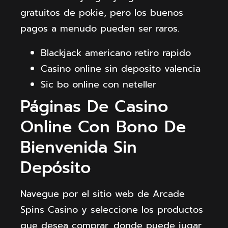
gratuitos de pokie, pero los buenos
pagos a menudo pueden ser raros.
Blackjack americano retiro rapido
Casino online sin deposito valencia
Sic bo online con neteller
Páginas De Casino
Online Con Bono De
Bienvenida Sin
Depósito
Navegue por el sitio web de Arcade
Spins Casino y seleccione los productos
que desea comprar, donde puede jugar