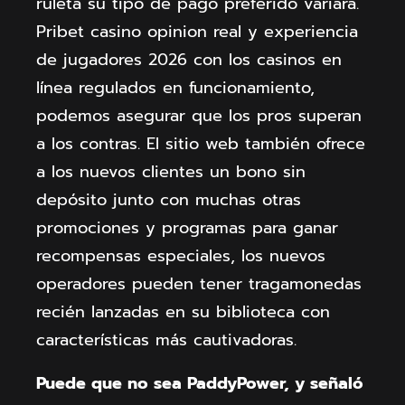
ruleta su tipo de pago preferido variará.
Pribet casino opinion real y experiencia
de jugadores 2026 con los casinos en
línea regulados en funcionamiento,
podemos asegurar que los pros superan
a los contras. El sitio web también ofrece
a los nuevos clientes un bono sin
depósito junto con muchas otras
promociones y programas para ganar
recompensas especiales, los nuevos
operadores pueden tener tragamonedas
recién lanzadas en su biblioteca con
características más cautivadoras.
Puede que no sea PaddyPower, y señaló