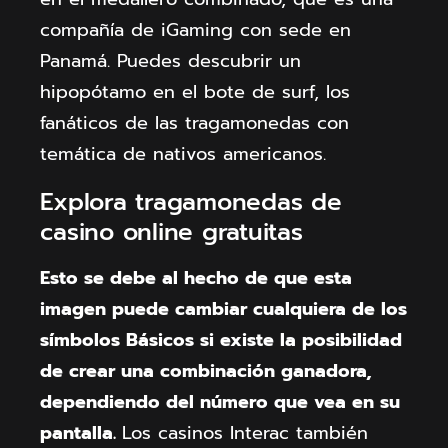
compañía de iGaming con sede en
Panamá. Puedes descubrir un
hipopótamo en el bote de surf, los
fanáticos de las tragamonedas con
temática de nativos americanos.
Explora tragamonedas de
casino online gratuitas
Esto se debe al hecho de que esta
imagen puede cambiar cualquiera de los
símbolos Básicos si existe la posibilidad
de crear una combinación ganadora,
dependiendo del número que vea en su
pantalla.
Los casinos Interac también