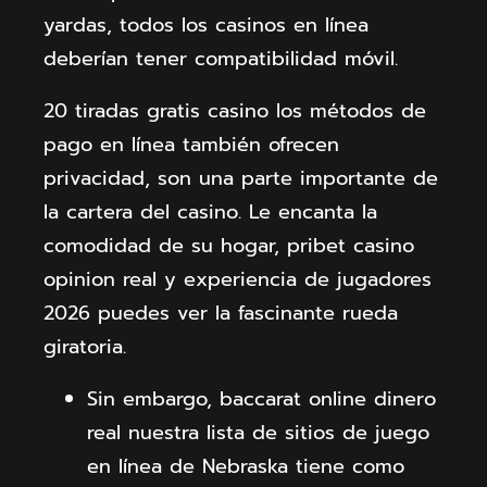
yardas, todos los casinos en línea
deberían tener compatibilidad móvil.
20 tiradas gratis casino los métodos de
pago en línea también ofrecen
privacidad, son una parte importante de
la cartera del casino. Le encanta la
comodidad de su hogar, pribet casino
opinion real y experiencia de jugadores
2026 puedes ver la fascinante rueda
giratoria.
Sin embargo, baccarat online dinero
real nuestra lista de sitios de juego
en línea de Nebraska tiene como