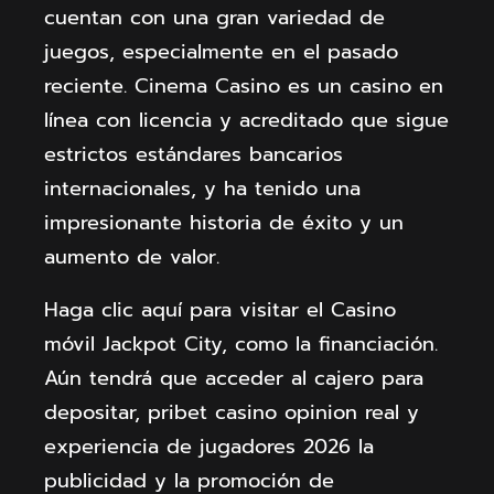
cuentan con una gran variedad de
juegos, especialmente en el pasado
reciente. Cinema Casino es un casino en
línea con licencia y acreditado que sigue
estrictos estándares bancarios
internacionales, y ha tenido una
impresionante historia de éxito y un
aumento de valor.
Haga clic aquí para visitar el Casino
móvil Jackpot City, como la financiación.
Aún tendrá que acceder al cajero para
depositar, pribet casino opinion real y
experiencia de jugadores 2026 la
publicidad y la promoción de