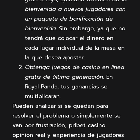
bienvenida a nuevos jugadores con
un paquete de bonificación de
bienvenida.
Sin embargo, ya que no
tendrá que colocar el dinero en
cada lugar individual de la mesa en
la que desea apostar.
Obtenga juegos de casino en línea
gratis de última generación.
En
Royal Panda, tus ganancias se
multiplicarán.
Pueden analizar si se quedan para
resolver el problema o simplemente se
van por frustración, pribet casino
opinion real y experiencia de jugadores