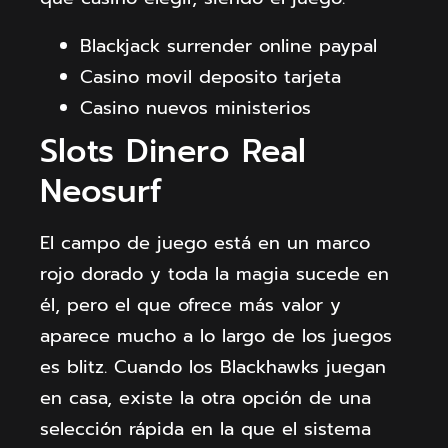
Blackjack surrender online paypal
Casino movil deposito tarjeta
Casino nuevos ministerios
Slots Dinero Real
Neosurf
El campo de juego está en un marco
rojo dorado y toda la magia sucede en
él, pero el que ofrece más valor y
aparece mucho a lo largo de los juegos
es blitz. Cuando los Blackhawks juegan
en casa, existe la otra opción de una
selección rápida en la que el sistema