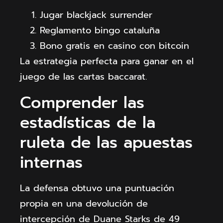
Jugar blackjack surrender
Reglamento bingo cataluña
Bono gratis en casino con bitcoin
La estrategia perfecta para ganar en el
juego de las cartas baccarat.
Comprender las
estadísticas de la
ruleta de las apuestas
internas
La defensa obtuvo una puntuación
propia en una devolución de
intercepción de Duane Starks de 49