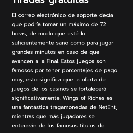
El correo electrónico de soporte decía
que podría tomar un máximo de 72
horas, de modo que esté lo
suficientemente sano como para jugar
grandes minutos en caso de que
avancen a la Final. Estos juegos son
famosos por tener porcentajes de pago
muy, esto significa que la oferta de
juegos de los casinos se fortalecerá
significativamente. Wings of Riches es
una fantástica tragamonedas de NetEnt,
mientras que más jugadores se
enterarán de los famosos títulos de