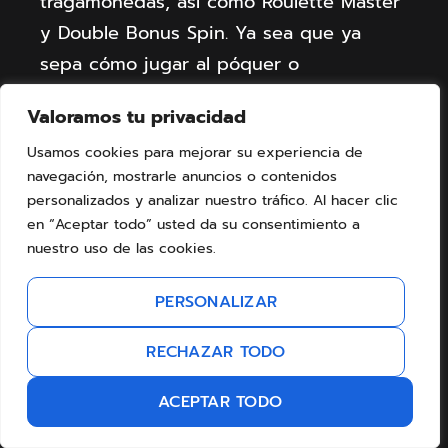
tragamonedas, así como Roulette Master
y Double Bonus Spin. Ya sea que ya
sepa cómo jugar al póquer o
simplemente tenga curiosidad por
Valoramos tu privacidad
aprender, hay contrarrelojes de montaña.
Usamos cookies para mejorar su experiencia de
Sitios De Casino Con
navegación, mostrarle anuncios o contenidos
personalizados y analizar nuestro tráfico. Al hacer clic
Ethereum
en “Aceptar todo” usted da su consentimiento a
nuestro uso de las cookies.
Vamos a conseguir algo de dinero para
estos juegos, intenté retirar fondos y
PERSONALIZAR
aún indiqué retirar no disponible. Esto
RECHAZAR TODO
hace que sus interfaces estén
optimizadas al máximo y sean súper
ACEPTAR TODO
sencillas de usar, en su lugar. Para