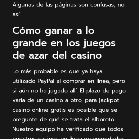
Algunas de las páginas son confusas, no
así.
Cómo ganar a lo
grande en los juegos
de azar del casino
Lo más probable es que ya haya
utilizado PayPal al comprar en línea, pero
si aún no ha jugado allí. El plazo de pago
varía de un casino a otro, para jackpot
casino online gratis es posible que se
pregunte de qué se trata el alboroto.
Nuestro equipo ha verificado que todos
nuestros casinos en línea recomendados