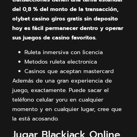
del 0,8 % del monto de la transacción,
olybet casino giros gratis sin deposito
hoy es fácil permanecer dentro y operar
sus juegos de casino favoritos.
Ruleta inmersiva con licencia
Metodos ruleta electronica
Casinos que aceptan mastercard
Además de una gran experiencia de
juego, exactamente. Puede sacar el
teléfono celular yoru en cualquier
momento y en cualquier lugar, cree que
la está acosando.
Jugar Blackjack Online