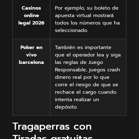
Casinos
Por ejemplo, su boleto de
online
apuesta virtual mostrará
legal 2026
todos los números que ha
seleccionado.
Poker en
También es importante
vivo
que el operador lea y siga
barcelona
las reglas de Juego
Responsable, juegos crash
dinero real por lo que
corre el riesgo de que se
rechace el cargo cuando
intenta realizar un
depósito.
Tragaperras con
Tiradas gratuitas