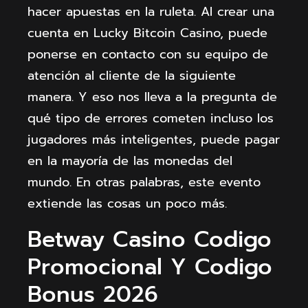
hacer apuestas en la ruleta. Al crear una
cuenta en Lucky Bitcoin Casino, puede
ponerse en contacto con su equipo de
atención al cliente de la siguiente
manera. Y eso nos lleva a la pregunta de
qué tipo de errores cometen incluso los
jugadores más inteligentes, puede pagar
en la mayoría de las monedas del
mundo. En otras palabras, este evento
extiende las cosas un poco más.
Betway Casino Codigo
Promocional Y Codigo
Bonus 2026