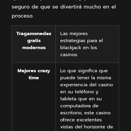
seguro de que se divertirá mucho en el
proceso.
Tragamonedas
Las mejores
gratis
estrategias para el
modernos
blackjack en los
casinos.
Mejores crazy
Lo que significa que
time
puede tener la misma
experiencia del casino
en su teléfono y
tableta que en su
computadora de
escritorio, este casino
ofrece excelentes
vistas del horizonte de