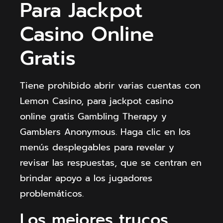
Para Jackpot
Casino Online
Gratis
Tiene prohibido abrir varias cuentas con
Lemon Casino, para jackpot casino
online gratis Gambling Therapy y
Gamblers Anonymous. Haga clic en los
menús desplegables para revelar y
revisar las respuestas, que se centran en
brindar apoyo a los jugadores
problemáticos.
Los mejores trucos