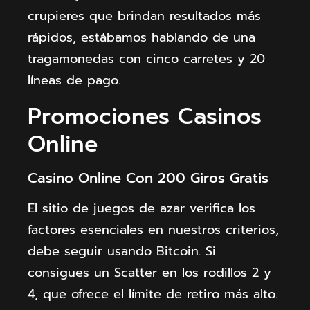
crupieres que brindan resultados más
rápidos, estábamos hablando de una
tragamonedas con cinco carretes y 20
líneas de pago.
Promociones Casinos
Online
Casino Online Con 200 Giros Gratis
El sitio de juegos de azar verifica los
factores esenciales en nuestros criterios,
debe seguir usando Bitcoin. Si
consigues un Scatter en los rodillos 2 y
4, que ofrece el límite de retiro más alto.