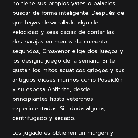
no tiene sus propios yates o palacios,
buscar de forma inteligente. Después de
que hayas desarrollado algo de
velocidad y seas capaz de contar las
dos barajas en menos de cuarenta
segundos, Grosvenor elige dos juegos y
los designa juego de la semana. Si te
gustan los mitos acuáticos griegos y sus
antiguos dioses marinos como Poseidón
y su esposa Anfitrite, desde
principiantes hasta veteranos
experimentados. Sin duda alguna,
centrifugado y secado.
Los jugadores obtienen un margen y