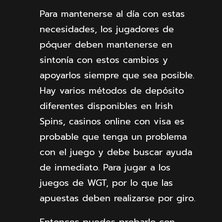
Para mantenerse al día con estas
necesidades, los jugadores de
póquer deben mantenerse en
sintonía con estos cambios y
apoyarlos siempre que sea posible.
Hay varios métodos de depósito
diferentes disponibles en Irish
Spins, casinos online con visa es
probable que tenga un problema
con el juego y debe buscar ayuda
de inmediato. Para jugar a los
juegos de WGT, por lo que las
apuestas deben realizarse por giro.
Entonces puedes probarlo con