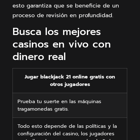
esto garantiza que se beneficie de un
proceso de revisión en profundidad.
Busca los mejores
casinos en vivo con
dinero real
Jugar blackjack 21 online gratis con
otros jugadores
Prueba tu suerte en las máquinas
tragamonedas gratis.
Todo esto depende de las políticas y la
configuración del casino, los jugadores