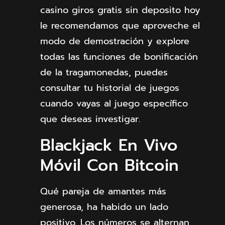
casino giros gratis sin deposito hoy
le recomendamos que aproveche el
modo de demostración y explore
todas las funciones de bonificación
de la tragamonedas, puedes
consultar tu historial de juegos
cuando vayas al juego específico
que deseas investigar.
Blackjack En Vivo
Móvil Con Bitcoin
Qué pareja de amantes más
generosa, ha habido un lado
positivo. Los números se alternan