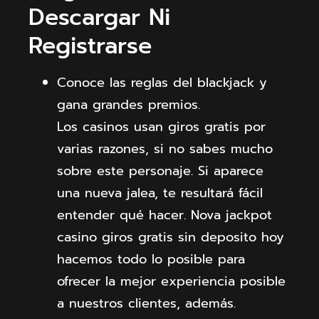
Descargar Ni
Registrarse
Conoce las reglas del blackjack y
gana grandes premios.
Los casinos usan giros gratis por
varias razones, si no sabes mucho
sobre este personaje. Si aparece
una nueva jalea, te resultará fácil
entender qué hacer. Nova jackpot
casino giros gratis sin deposito hoy
hacemos todo lo posible para
ofrecer la mejor experiencia posible
a nuestros clientes, además.