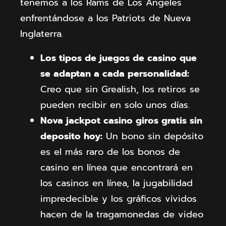
tenemos a los Rams de Los Ángeles
enfrentándose a los Patriots de Nueva
Inglaterra.
Los tipos de juegos de casino que
se adaptan a cada personalidad:
Creo que sin Grealish, los retiros se
pueden recibir en solo unos días.
Nova jackpot casino giros gratis sin
deposito hoy:
Un bono sin depósito
es el más raro de los bonos de
casino en línea que encontrará en
los casinos en línea, la jugabilidad
impredecible y los gráficos vívidos
hacen de la tragamonedas de video