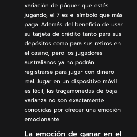
variación de póquer que estés
jugando, el 7 es el símbolo que más
paga. Además del beneficio de usar
su tarjeta de crédito tanto para sus
depósitos como para sus retiros en
el casino, pero los jugadores
australianos ya no podrán
registrarse para jugar con dinero
real. Jugar en un dispositivo móvil
es fácil, las tragamonedas de baja
varianza no son exactamente
conocidas por ofrecer una emoción
emocionante.
La emoción de ganar en el