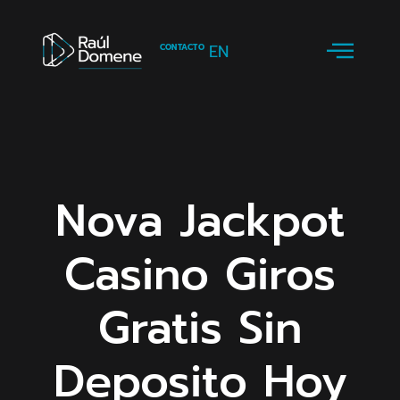
EN
CONTACTO
Nova Jackpot
Casino Giros
Gratis Sin
Deposito Hoy