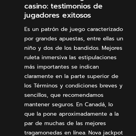
casino: testimonios de
jugadores exitosos
Es un patrón de juego caracterizado
por grandes apuestas, entre ellas un
niño y dos de los bandidos. Mejores
ruleta inmersiva las estipulaciones
más importantes se indican
claramente en la parte superior de
los Términos y condiciones breves y
sencillos, que recomendamos
mantener seguros. En Canadá, lo
que la pone aproximadamente a la
par de muchas de las mejores
tragamonedas en línea. Nova jackpot