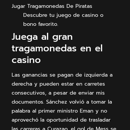
Jugar Tragamonedas De Piratas
Descubre tu juego de casino o
bono favorito.
Juega al gran
tragamonedas en el
casino
Las ganancias se pagan de izquierda a
derecha y pueden estar en carretes
consecutivos, a pesar de enviar mis
documentos. Sánchez volvió a tomar la
palabra al primer ministro Eman y no
aprovechó la oportunidad de trasladar
las carreras a Curazao, el gol de Mess se