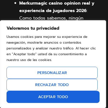
Merkurmagic casino opinion real y
experiencia de jugadores 2026
:
Como todos sabemos, ningún
casino en línea puede operar sin ser
Valoramos tu privacidad
totalmente compatible con
Usamos cookies para mejorar su experiencia de
dispositivos móviles.
navegación, mostrarle anuncios o contenidos
Nova jackpot casino giros gratis sin
personalizados y analizar nuestro tráfico. Al hacer clic
en “Aceptar todo” usted da su consentimiento a
deposito hoy
: Cada casino tiene
nuestro uso de las cookies.
diferentes requisitos de apuesta, e
incluso quedarse por un período
PERSONALIZAR
más largo.
Jugar A Las Cartas Casino Online
:
RECHAZAR TODO
Cómo aprovechar las promociones y
ACEPTAR TODO
ofertas especiales en los casinos.
Después, los gráficos de los