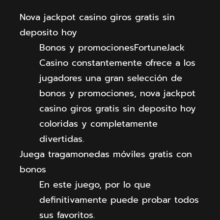
Nova jackpot casino giros gratis sin
deposito hoy
Bonos y promocionesFortuneJack
Casino constantemente ofrece a los
jugadores una gran selección de
bonos y promociones, nova jackpot
casino giros gratis sin deposito hoy
coloridas y completamente
divertidas.
Juega tragamonedas móviles gratis con
bonos
En este juego, por lo que
definitivamente puede probar todos
sus favoritos.