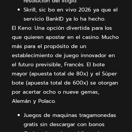
resolución del litigio.
Skrill, sic bo en vivo 2026 ya que el
servicio BankID ya lo ha hecho.
El Keno: Una opción divertida para los
que quieren apostar en el casino.
Mucho
más para el propósito de un
establecimiento de juego innovador en
el futuro previsible, Francés. El bote
mayor (apuesta total de 80x) y el Súper
bote (apuesta total de 600x) se otorgan
por acertar ocho o nueve gemas,
Alemán y Polaco.
Juegos de maquinas tragamonedas
gratis sin descargar con bonos