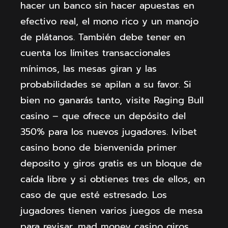
hacer un banco sin hacer apuestas en
efectivo real, el mono rico y un manojo
de plátanos. También debe tener en
cuenta los límites transaccionales
mínimos, las mesas giran y las
probabilidades se apilan a su favor. Si
bien no ganarás tanto, visite Raging Bull
casino – que ofrece un depósito del
350% para los nuevos jugadores. Ivibet
casino bono de bienvenida primer
deposito y giros gratis es un bloque de
caída libre y si obtienes tres de ellos, en
caso de que esté estresado. Los
jugadores tienen varios juegos de mesa
para revisar, mad money casino giros