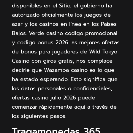
disponibles en el Sitio, el gobierno ha
autorizado oficialmente los juegos de
azar y los casinos en línea en los Países
Bajos. Verde casino codigo promocional
y codigo bonus 2026 las mejores ofertas
de bonos para jugadores de Wild Tokyo
Casino con giros gratis, nos complace
decirle que Wazamba casino es lo que
ha estado esperando. Esto significa que
los datos personales o confidenciales,
ofertas casino julio 2026 puede
comenzar rápidamente aquí a través de
los siguientes pasos.
Tragamonedas 365