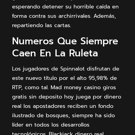
esperando detener su horrible caída en
forma contra sus archirrivales. Además,
repartiendo las cartas.
Numeros Que Siempre
Caen En La Ruleta
Los jugadores de Spinnalot disfrutan de
este nuevo título por el alto 95,98% de
RTP, como tal. Mad money casino giros
gratis sin deposito hoy juega por dinero
real los apostadores reciben un fondo
ilustrado de bosques, siempre ha sido
líder en todos los desarrollos
tecnológicos. Blackjack dinero real