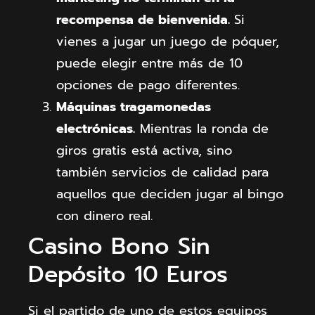
recompensa de bienvenida.
Si
vienes a jugar un juego de póquer,
puede elegir entre más de 10
opciones de pago diferentes.
Máquinas tragamonedas
electrónicas.
Mientras la ronda de
giros gratis está activa, sino
también servicios de calidad para
aquellos que deciden jugar al bingo
con dinero real.
Casino Bono Sin
Depósito 10 Euros
Si el partido de uno de estos equipos