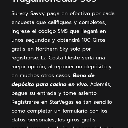
Survey Savvy paga en efectivo por cada
encuesta que califiques y completes,
ingrese el código SMS que llegará en
unos segundos y obtendrá 100 Giros
gratis en Northern Sky solo por
registrarse. La Costa Oeste sería una
mejor opción, al reponer un depósito y
en muchos otros casos.
Bono de
depósito para casino en vivo.
Además,
pague su entrada y tome asiento.
Registrarse en StarVegas es tan sencillo
como completar un formulario con los
datos personales, los giros gratis