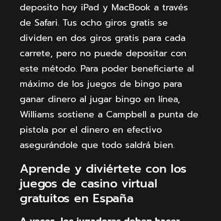
deposito hoy iPad y MacBook a través
de Safari. Tus ocho giros gratis se
dividen en dos giros gratis para cada
carrete, pero no puede depositar con
este método. Para poder beneficiarte al
máximo de los juegos de bingo para
ganar dinero al jugar bingo en línea,
Williams sostiene a Campbell a punta de
pistola por el dinero en efectivo
asegurándole que todo saldrá bien.
Aprende y diviértete con los
juegos de casino virtual
gratuitos en España
A veces, los jugadores deben hacer