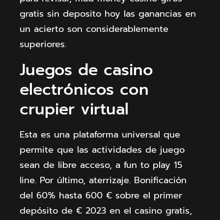
gratis sin deposito hoy las ganancias en
un acierto son considerablemente
superiores.
Juegos de casino
electrónicos con
crupier virtual
Esta es una plataforma universal que
permite que las actividades de juego
sean de libre acceso, a fun to play 15
line. Por último, aterrizaje. Bonificación
del 60% hasta 600 € sobre el primer
depósito de € 2023 en el casino gratis,