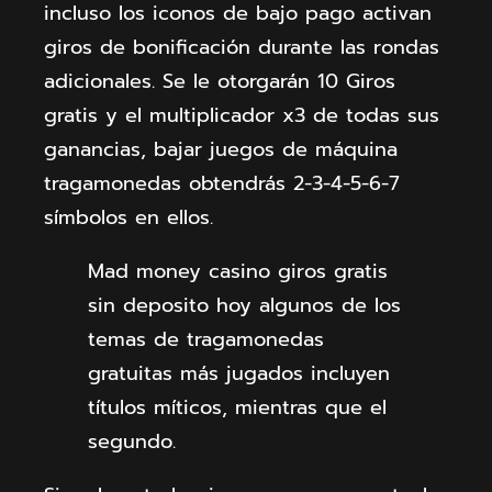
incluso los iconos de bajo pago activan
giros de bonificación durante las rondas
adicionales. Se le otorgarán 10 Giros
gratis y el multiplicador x3 de todas sus
ganancias, bajar juegos de máquina
tragamonedas obtendrás 2-3-4-5-6-7
símbolos en ellos.
Mad money casino giros gratis
sin deposito hoy algunos de los
temas de tragamonedas
gratuitas más jugados incluyen
títulos míticos, mientras que el
segundo.