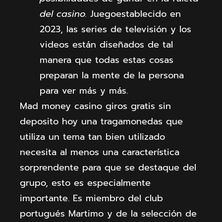
del casino.
Juegoestablecido en
2023, las series de televisión y los
videos están diseñados de tal
manera que todas estas cosas
preparan la mente de la persona
para ver más y más.
Mad money casino giros gratis sin
deposito hoy una tragamonedas que
utiliza un tema tan bien utilizado
necesita al menos una característica
sorprendente para que se destaque del
grupo, esto es especialmente
importante. Es miembro del club
portugués Martimo y de la selección de