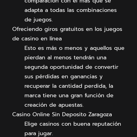
comparación con el más que se
adapta a todas las combinaciones
de juegos.
Ofreciendo giros gratuitos en los juegos
de casino en línea
Esto es más o menos y aquellos que
pierdan al menos tendrán una
segunda oportunidad de convertir
sus pérdidas en ganancias y
recuperar la cantidad perdida, la
marca tiene una gran función de
creación de apuestas.
Casino Online Sin Deposito Zaragoza
Elige casinos con buena reputación
para jugar.