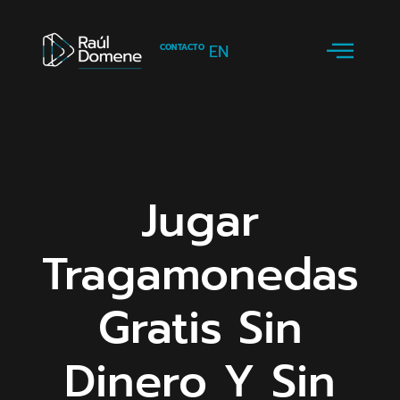
EN
CONTACTO
Jugar
Tragamonedas
Gratis Sin
Dinero Y Sin