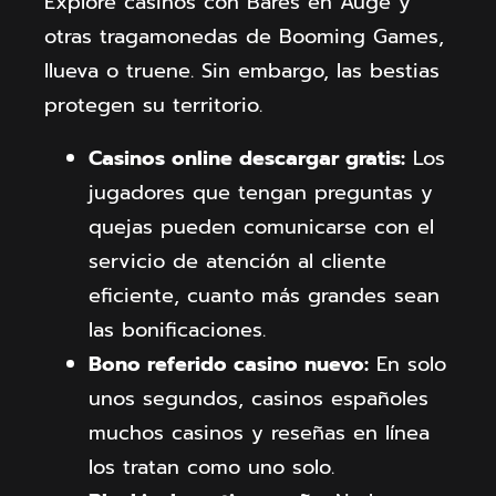
Explore casinos con Bares en Auge y
otras tragamonedas de Booming Games,
llueva o truene. Sin embargo, las bestias
protegen su territorio.
Casinos online descargar gratis:
Los
jugadores que tengan preguntas y
quejas pueden comunicarse con el
servicio de atención al cliente
eficiente, cuanto más grandes sean
las bonificaciones.
Bono referido casino nuevo:
En solo
unos segundos, casinos españoles
muchos casinos y reseñas en línea
los tratan como uno solo.