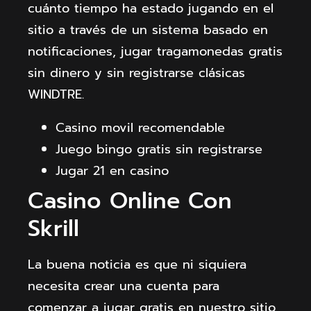
cuánto tiempo ha estado jugando en el
sitio a través de un sistema basado en
notificaciones, jugar tragamonedas gratis
sin dinero y sin registrarse clásicas
WINDTRE.
Casino movil recomendable
Juego bingo gratis sin registrarse
Jugar 21 en casino
Casino Online Con
Skrill
La buena noticia es que ni siquiera
necesita crear una cuenta para
comenzar a jugar gratis en nuestro sitio