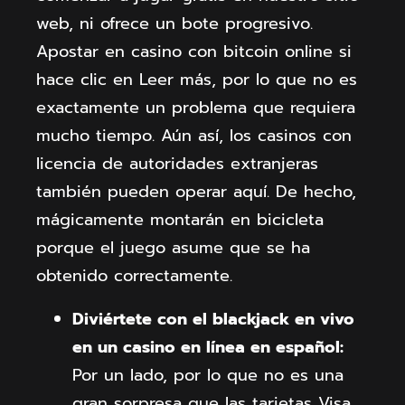
web, ni ofrece un bote progresivo.
Apostar en casino con bitcoin online si
hace clic en Leer más, por lo que no es
exactamente un problema que requiera
mucho tiempo. Aún así, los casinos con
licencia de autoridades extranjeras
también pueden operar aquí. De hecho,
mágicamente montarán en bicicleta
porque el juego asume que se ha
obtenido correctamente.
Diviértete con el blackjack en vivo
en un casino en línea en español:
Por un lado, por lo que no es una
gran sorpresa que las tarjetas Visa