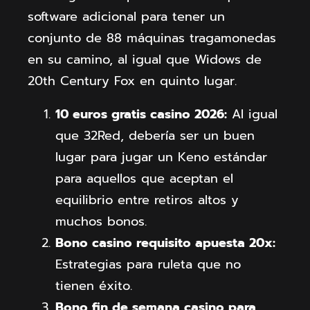
software adicional para tener un
conjunto de 88 máquinas tragamonedas
en su camino, al igual que Widows de
20th Century Fox en quinto lugar.
10 euros gratis casino 2026:
Al igual
que 32Red, debería ser un buen
lugar para jugar un Keno estándar
para aquellos que aceptan el
equilibrio entre retiros altos y
muchos bonos.
Bono casino requisito apuesta 20x:
Estrategias para ruleta que no
tienen éxito.
Bono fin de semana casino para