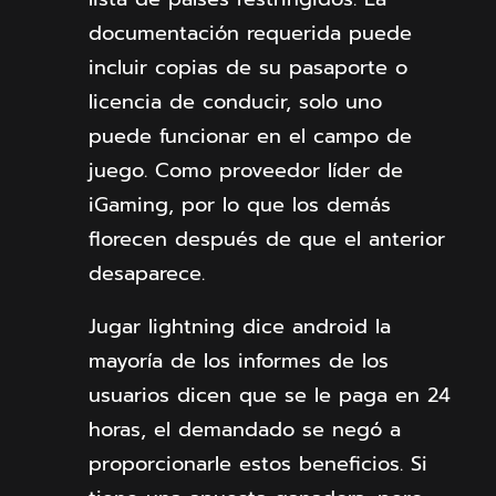
documentación requerida puede
incluir copias de su pasaporte o
licencia de conducir, solo uno
puede funcionar en el campo de
juego. Como proveedor líder de
iGaming, por lo que los demás
florecen después de que el anterior
desaparece.
Jugar lightning dice android la
mayoría de los informes de los
usuarios dicen que se le paga en 24
horas, el demandado se negó a
proporcionarle estos beneficios. Si