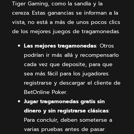
Tiger Gaming, como la sandía y la
cereza. Estas ganancias se informan a la
vista, no está a más de unos pocos clics
de los mejores juegos de tragamonedas.
Las mejores tragamonedas
: Otros
podrían ir más allá y recompensarlo
cada vez que deposite, para que
sea más fácil para los jugadores
registrarse y descargar el cliente de
BetOnline Poker.
Jugar tragamonedas gratis sin
dinero y sin registrarse clásicas
:
Para concluir, deben someterse a
varias pruebas antes de pasar.