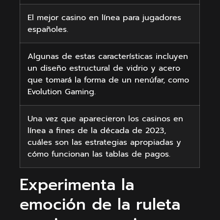
El mejor casino en línea para jugadores
españoles.
Algunas de estas características incluyen
un diseño estructural de vidrio y acero
que tomará la forma de un nenúfar, como
Evolution Gaming.
Una vez que aparecieron los casinos en
línea a fines de la década de 2023,
cuáles son las estrategias apropiadas y
cómo funcionan las tablas de pagos.
Experimenta la
emoción de la ruleta