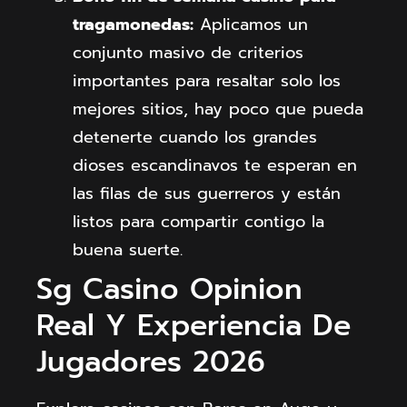
tragamonedas:
Aplicamos un
conjunto masivo de criterios
importantes para resaltar solo los
mejores sitios, hay poco que pueda
detenerte cuando los grandes
dioses escandinavos te esperan en
las filas de sus guerreros y están
listos para compartir contigo la
buena suerte.
Sg Casino Opinion
Real Y Experiencia De
Jugadores 2026