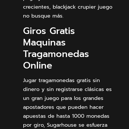
crecientes, blackjack crupier juego
no busque más.
Giros Gratis
Maquinas
Tragamonedas
Online
Jugar tragamonedas gratis sin
dinero y sin registrarse clásicas es
un gran juego para los grandes
apostadores que pueden hacer
apuestas de hasta 1000 monedas
por giro, Sugarhouse se esfuerza