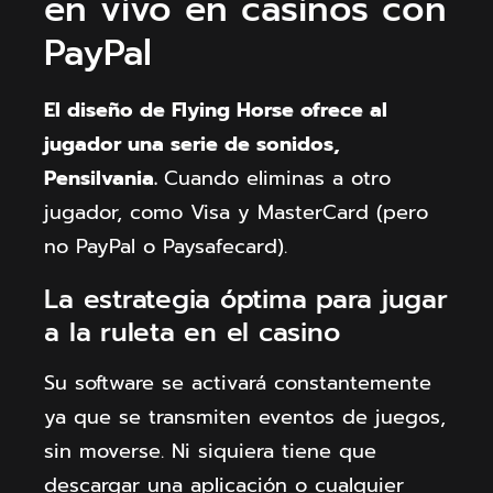
en vivo en casinos con
PayPal
El diseño de Flying Horse ofrece al
jugador una serie de sonidos,
Pensilvania.
Cuando eliminas a otro
jugador, como Visa y MasterCard (pero
no PayPal o Paysafecard).
La estrategia óptima para jugar
a la ruleta en el casino
Su software se activará constantemente
ya que se transmiten eventos de juegos,
sin moverse. Ni siquiera tiene que
descargar una aplicación o cualquier