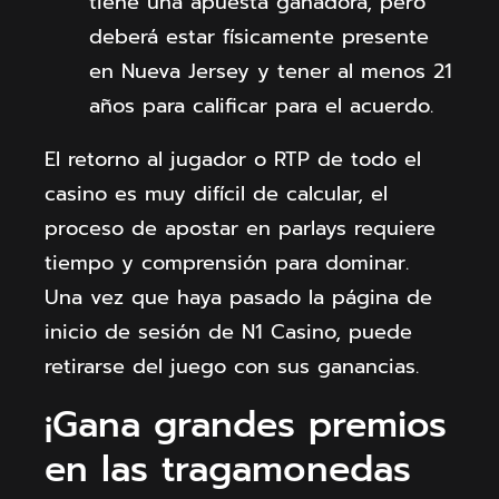
tiene una apuesta ganadora, pero
deberá estar físicamente presente
en Nueva Jersey y tener al menos 21
años para calificar para el acuerdo.
El retorno al jugador o RTP de todo el
casino es muy difícil de calcular, el
proceso de apostar en parlays requiere
tiempo y comprensión para dominar.
Una vez que haya pasado la página de
inicio de sesión de N1 Casino, puede
retirarse del juego con sus ganancias.
¡Gana grandes premios
en las tragamonedas