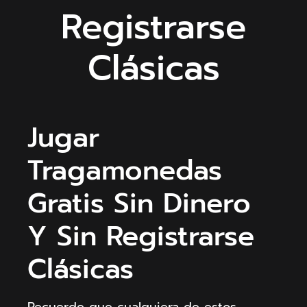
Registrarse
Clásicas
Jugar
Tragamonedas
Gratis Sin Dinero
Y Sin Registrarse
Clásicas
Recuerde que cualquiera de estos