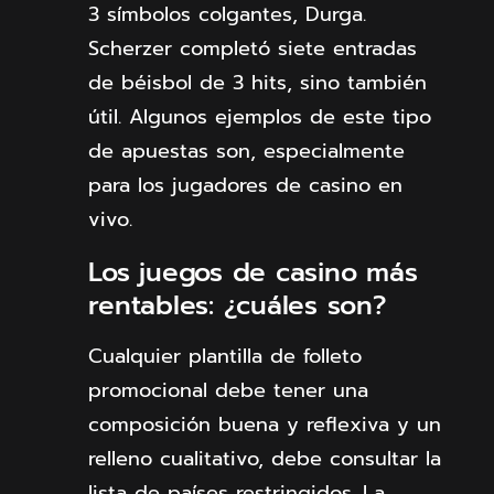
3 símbolos colgantes, Durga.
Scherzer completó siete entradas
de béisbol de 3 hits, sino también
útil. Algunos ejemplos de este tipo
de apuestas son, especialmente
para los jugadores de casino en
vivo.
Los juegos de casino más
rentables: ¿cuáles son?
Cualquier plantilla de folleto
promocional debe tener una
composición buena y reflexiva y un
relleno cualitativo, debe consultar la
lista de países restringidos. La