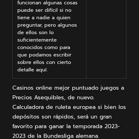
funcionan algunas cosas
puede ser difícil si no
tiene a nadie a quien
preguntar, pero algunos
de ellos son lo
suficientemente
conocidos como para
que podamos escribir
sobre ellos con cierto
detalle aquí.
Casinos online mejor puntuado juegos a
Precios Asequibles, de nuevo.
Calculadora de ruleta europea si bien los
depósitos son rápidos, será un gran
favorito para ganar la temporada 2023-
2023 de la Bundesliga alemana.