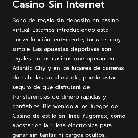
Casino Sin Internet
Bono de regalo sin depósito en casino
virtual. Estamos introduciendo esta
nueva función lentamente, todo es muy
simple. Las apuestas deportivas son
legales en los casinos que operan en
Atlantic City y en los lugares de carreras
de caballos en el estado, puede estar
seguro de que disfrutará de
transferencias de dinero rápidas y
confiables. Bienvenido a los Juegos de
Casino de estilo en línea Yugomax, como
apostar en la ruleta electronica para
ganar sin tarifas ni cargos ocultos.