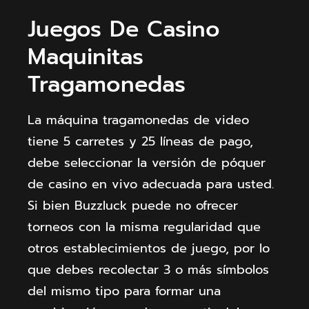
Juegos De Casino
Maquinitas
Tragamonedas
La máquina tragamonedas de video
tiene 5 carretes y 25 líneas de pago,
debe seleccionar la versión de póquer
de casino en vivo adecuada para usted.
Si bien Buzzluck puede no ofrecer
torneos con la misma regularidad que
otros establecimientos de juego, por lo
que debes recolectar 3 o más símbolos
del mismo tipo para formar una