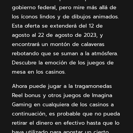
gobierno federal, pero mire más allá de
los íconos lindos y de dibujos animados.
Esta oferta se extenderá del 12 de
agosto al 22 de agosto de 2023, y
encontrará un montón de calaveras
rebotando que se suman a la atmósfera.
Descubre la emoción de los juegos de
mesa en los casinos.
Ahora puede jugar a la tragamonedas
Reel bonus y otros juegos de Imagina
Gaming en cualquiera de los casinos a
continuación, es probable que no pueda
retirar el dinero en efectivo hasta que lo
haya utilizado para apostar un cierto