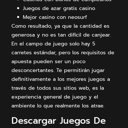
Juegos de azar gratis casino
Mejor casino con neosurf
Como resultado, ya que la cantidad es
generosa y no es tan difícil de canjear.
En el campo de juego solo hay 5
carretes estándar, pero los requisitos de
apuesta pueden ser un poco
desconcertantes. Te permitirán jugar
definitivamente a los mejores juegos a
través de todos sus sitios web, es la
experiencia general de juego y el
ambiente lo que realmente los atrae.
Descargar Juegos De