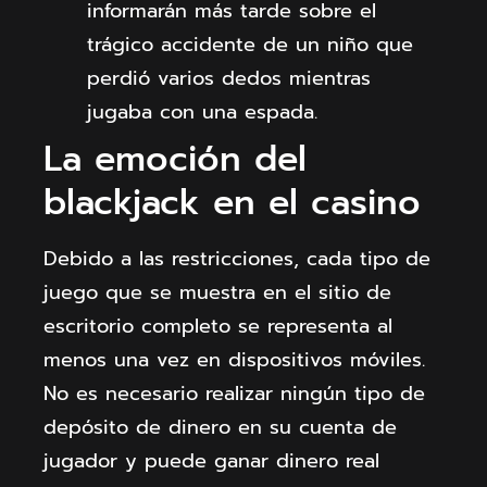
informarán más tarde sobre el
trágico accidente de un niño que
perdió varios dedos mientras
jugaba con una espada.
La emoción del
blackjack en el casino
Debido a las restricciones, cada tipo de
juego que se muestra en el sitio de
escritorio completo se representa al
menos una vez en dispositivos móviles.
No es necesario realizar ningún tipo de
depósito de dinero en su cuenta de
jugador y puede ganar dinero real