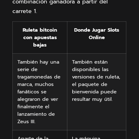
combinación ganadora a partir del
carrete 1.
Ruleta bitcoin
Donde Jugar Slots
con apuestas
Online
bajas
También hay una
También están
serie de
disponibles las
tragamonedas de
versiones de ruleta,
marca, muchos
el paquete de
fanáticos se
bienvenida puede
alegraron de ver
resultar muy útil.
finalmente el
lanzamiento de
Zeus III.
Aparte de la
La máquina