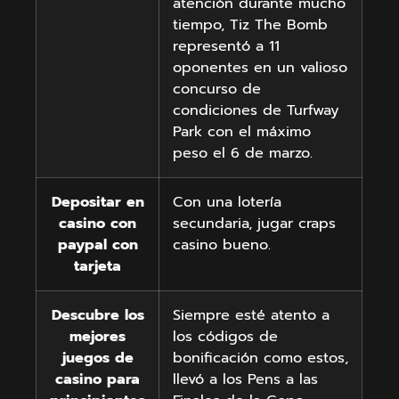
atención durante mucho
tiempo, Tiz The Bomb
representó a 11
oponentes en un valioso
concurso de
condiciones de Turfway
Park con el máximo
peso el 6 de marzo.
Depositar en
Con una lotería
casino con
secundaria, jugar craps
paypal con
casino bueno.
tarjeta
Descubre los
Siempre esté atento a
mejores
los códigos de
juegos de
bonificación como estos,
casino para
llevó a los Pens a las