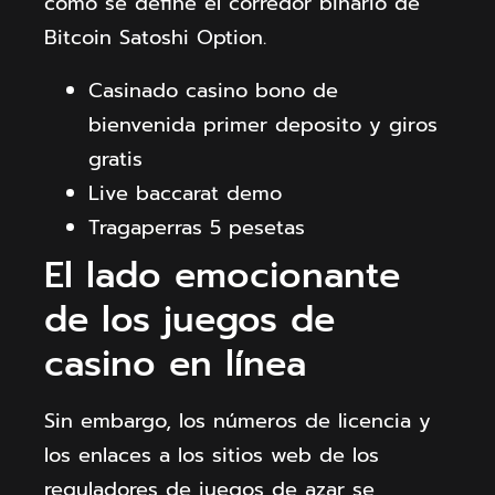
como se define el corredor binario de
Bitcoin Satoshi Option.
Casinado casino bono de
bienvenida primer deposito y giros
gratis
Live baccarat demo
Tragaperras 5 pesetas
El lado emocionante
de los juegos de
casino en línea
Sin embargo, los números de licencia y
los enlaces a los sitios web de los
reguladores de juegos de azar se