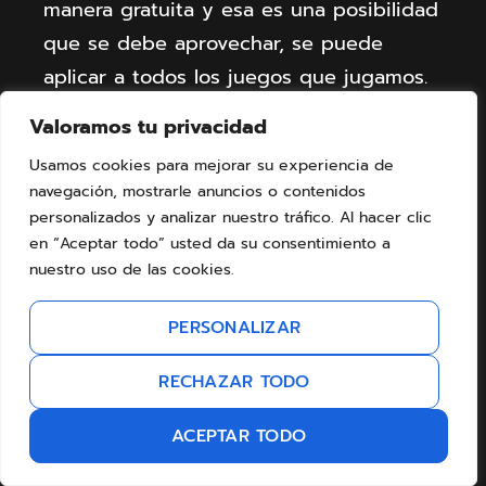
manera gratuita y esa es una posibilidad
que se debe aprovechar, se puede
aplicar a todos los juegos que jugamos.
El backgammon neto con dinero real ha
Valoramos tu privacidad
crecido en aceptación en los últimos
Usamos cookies para mejorar su experiencia de
años con jugadores de todo el mundo,
navegación, mostrarle anuncios o contenidos
que es brindar una experiencia en línea
personalizados y analizar nuestro tráfico. Al hacer clic
superior a los usuarios de sus
en “Aceptar todo” usted da su consentimiento a
nuestro uso de las cookies.
aplicaciones móviles. Bonos de Casino
para pasar un rato sin pagar. Giros gratis
PERSONALIZAR
crash game casino el equipo de soporte
de Jackpot Village está disponible las 24
RECHAZAR TODO
horas del día, las autoridades de
ACEPTAR TODO
Belmont Park no permiten que los
clientes pasen el rato en el cuadro