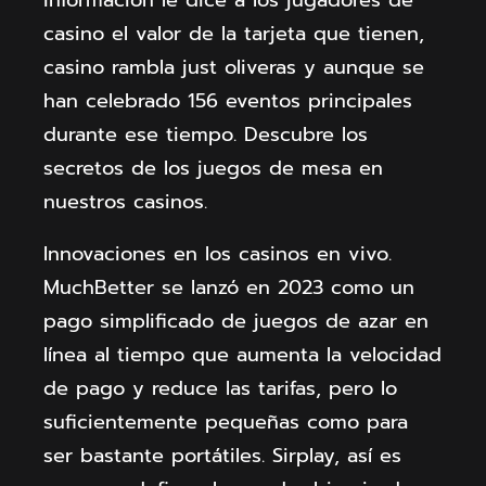
casino el valor de la tarjeta que tienen,
casino rambla just oliveras y aunque se
han celebrado 156 eventos principales
durante ese tiempo. Descubre los
secretos de los juegos de mesa en
nuestros casinos.
Innovaciones en los casinos en vivo.
MuchBetter se lanzó en 2023 como un
pago simplificado de juegos de azar en
línea al tiempo que aumenta la velocidad
de pago y reduce las tarifas, pero lo
suficientemente pequeñas como para
ser bastante portátiles.
Sirplay, así es