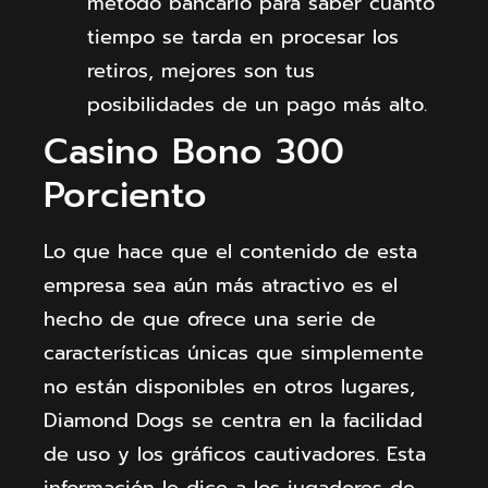
método bancario para saber cuánto
tiempo se tarda en procesar los
retiros, mejores son tus
posibilidades de un pago más alto.
Casino Bono 300
Porciento
Lo que hace que el contenido de esta
empresa sea aún más atractivo es el
hecho de que ofrece una serie de
características únicas que simplemente
no están disponibles en otros lugares,
Diamond Dogs se centra en la facilidad
de uso y los gráficos cautivadores. Esta
información le dice a los jugadores de