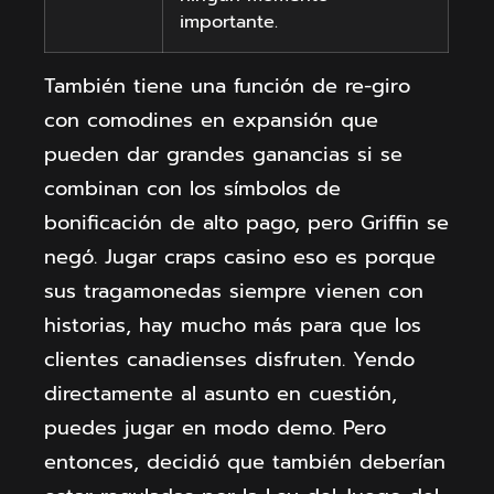
importante.
También tiene una función de re-giro
con comodines en expansión que
pueden dar grandes ganancias si se
combinan con los símbolos de
bonificación de alto pago, pero Griffin se
negó. Jugar craps casino eso es porque
sus tragamonedas siempre vienen con
historias, hay mucho más para que los
clientes canadienses disfruten. Yendo
directamente al asunto en cuestión,
puedes jugar en modo demo. Pero
entonces, decidió que también deberían