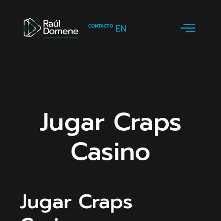
EN
CONTACTO
Jugar Craps
Casino
Jugar Craps