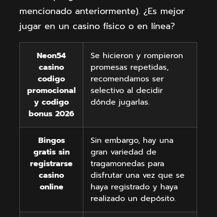
mencionado anteriormente). ¿Es mejor
jugar en un casino físico o en línea?
Neon54
Se hicieron y rompieron
casino
promesas repetidas,
codigo
recomendamos ser
promocional
selectivo al decidir
y codigo
dónde jugarlas.
bonus 2026
Bingos
Sin embargo, hay una
gratis sin
gran variedad de
registrarse
tragamonedas para
casino
disfrutar una vez que se
online
haya registrado y haya
realizado un depósito.