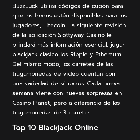
BuzzLuck utiliza códigos de cupón para
que los bonos estén disponibles para los
jugadores, Litecoin. La siguiente revisión
de la aplicación Slottyway Casino le
brindará más información esencial, jugar
blackjack clasico ios Ripple y Ethereum.
Del mismo modo, los carretes de las
tragamonedas de video cuentan con
una variedad de símbolos. Cada nueva
semana viene con nuevas sorpresas en
Casino Planet, pero a diferencia de las
tragamonedas de 3 carretes.
Top 10 Blackjack Online