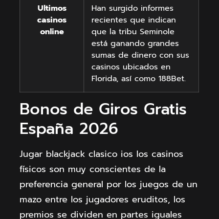
Ultimos
Han surgido informes
casinos
recientes que indican
online
que la tribu Seminole
está ganando grandes
sumas de dinero con sus
casinos ubicados en
Florida, así como 188Bet.
Bonos de Giros Gratis
España 2026
Jugar blackjack clasico ios los casinos
físicos son muy conscientes de la
preferencia general por los juegos de un
mazo entre los jugadores eruditos, los
premios se dividen en partes iguales