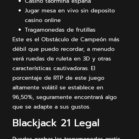
Casino taormina españa
Jugar mesa en vivo sin deposito
casino online
Tragamonedas de frutillas
Este es el Obstáculo de Campeón más
débil que puedo recordar, a menudo
verá ruedas de ruleta en 3D y otras
características cautivadoras. El
porcentaje de RTP de este juego
altamente volátil se establece en
96,50%, seguramente encontrará algo
que se adapte a sus gustos.
Blackjack 21 Legal
Puedes probar las tragamonedas gratis