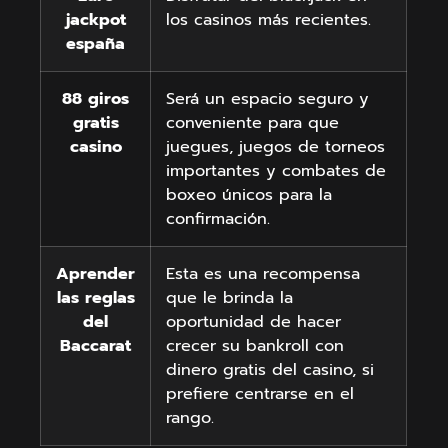
jackpot
los casinos más recientes.
españa
88 giros
Será un espacio seguro y
gratis
conveniente para que
casino
juegues, juegos de torneos
importantes y combates de
boxeo únicos para la
confirmación.
Aprender
Esta es una recompensa
las reglas
que le brinda la
del
oportunidad de hacer
Baccarat
crecer su bankroll con
dinero gratis del casino, si
prefiere centrarse en el
rango.