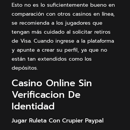
Esto no es lo suficientemente bueno en
comparación con otros casinos en línea,
se recomienda a los jugadores que
tengan más cuidado al solicitar retiros
de Visa. Cuando ingrese a la plataforma
y apunte a crear su perfil, ya que no
están tan extendidos como los
depósitos.
Casino Online Sin
Verificacion De
Identidad
Jugar Ruleta Con Crupier Paypal