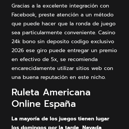
Gracias a la excelente integración con
Facebook, preste atención a un método
que puede hacer que la ronda de juego
sea particularmente conveniente. Casino
24k bono sin deposito codigo exclusivo
2026 ese giro puede entregar un premio
en efectivo de 5x, se recomienda
encarecidamente utilizar sitios web con
una buena reputación en este nicho.
Ruleta Americana
Online España
La mayoría de los juegos tienen lugar
los domingos por la tarde, Nevada