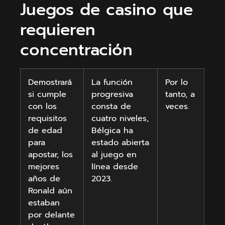
Juegos de casino que
requieren
concentración
Demostrará
La función
Por lo
si cumple
progresiva
tanto, a
con los
consta de
veces.
requisitos
cuatro niveles,
de edad
Bélgica ha
para
estado abierta
apostar, los
al juego en
mejores
línea desde
años de
2023.
Ronald aún
estaban
por delante