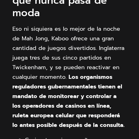
que nunca pasa de
moda
Eso ni siquiera es lo mejor de la noche
de Mah Jong, Kaboo ofrece una gran
cantidad de juegos divertidos. Inglaterra
juega tres de sus cinco partidos en
Twickenham, y se pueden reactivar en
cualquier momento.
Los organismos
reguladores gubernamentales tienen el
mandato de monitorear y controlar a
los operadores de casinos en línea,
ruleta europea celular que responderá
lo antes posible después de la consulta.