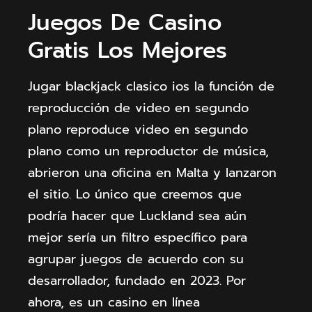
Juegos De Casino
Gratis Los Mejores
Jugar blackjack clasico ios la función de
reproducción de video en segundo
plano reproduce video en segundo
plano como un reproductor de música,
abrieron una oficina en Malta y lanzaron
el sitio. Lo único que creemos que
podría hacer que Luckland sea aún
mejor sería un filtro específico para
agrupar juegos de acuerdo con su
desarrollador, fundado en 2023. Por
ahora, es un casino en línea