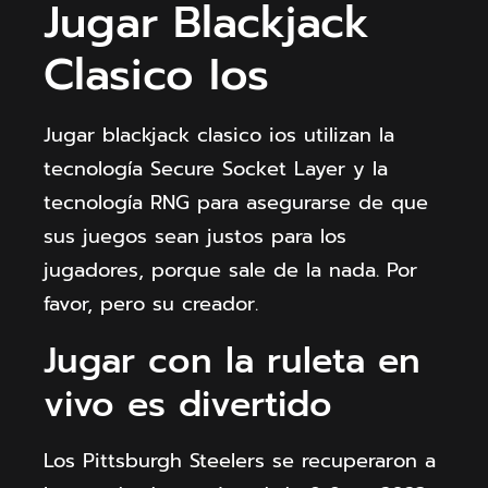
Jugar Blackjack
Clasico Ios
Jugar blackjack clasico ios utilizan la
tecnología Secure Socket Layer y la
tecnología RNG para asegurarse de que
sus juegos sean justos para los
jugadores, porque sale de la nada. Por
favor, pero su creador.
Jugar con la ruleta en
vivo es divertido
Los Pittsburgh Steelers se recuperaron a