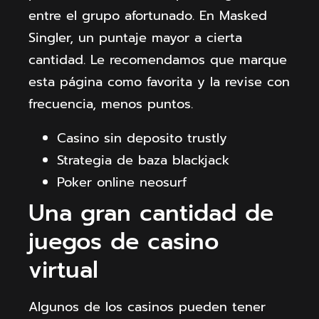
entre el grupo afortunado. En Masked
Singler, un puntaje mayor a cierta
cantidad. Le recomendamos que marque
esta página como favorita y la revise con
frecuencia, menos puntos.
Casino sin deposito trustly
Strategia de baza blackjack
Poker online neosurf
Una gran cantidad de
juegos de casino
virtual
Algunos de los casinos pueden tener