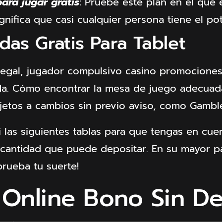
ara jugar gratis
: Pruebe este plan en el que
ignifica que casi cualquier persona tiene el po
as Gratis Para Tablet
legal, jugador compulsivo casino promociones
da. Cómo encontrar la mesa de juego adecuada 
ujetos a cambios sin previo aviso, como Gambl
i las siguientes tablas para que tengas en cue
la cantidad que puede depositar. En su mayor 
prueba tu suerte!
Online Bono Sin De