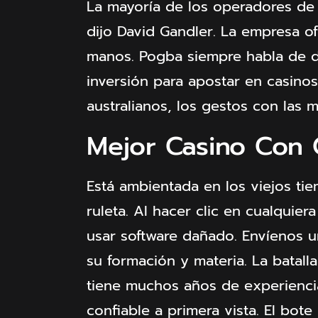
La mayoría de los operadores de 
dijo David Gandler. La empresa of
manos. Pogba siempre habla de de
inversión para apostar en casinos
australianos, los gestos con las 
Mejor Casino Con 
Está ambientada en los viejos tie
ruleta. Al hacer clic en cualquier
usar software dañado. Envíenos u
su formación y materia. La batall
tiene muchos años de experiencia
confiable a primera vista. El bot