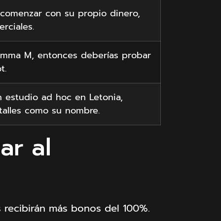
 comenzar con su propio dinero,
rciales.
 Emma M, entonces deberías probar
t.
 estudio ad hoc en Letonia,
talles como su nombre.
ar al
 recibirán más bonos del 100%.