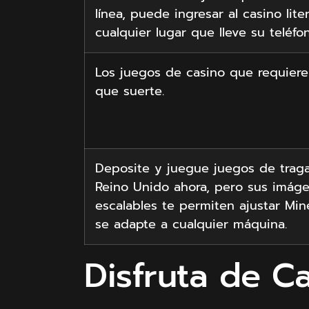
línea, puede ingresar al casino lit
cualquier lugar que lleve su teléfon
Los juegos de casino que requiere
que suerte.
Deposite y juegue juegos de tra
Reino Unido ahora, pero sus imág
escalables te permiten ajustar Min
se adapte a cualquier máquina.
Disfruta de C