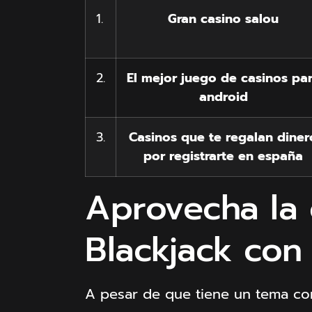
1.
Gran casino salou
2.
El mejor juego de casinos pa
android
3.
Casinos que te regalan diner
por registrarte en españa
Aprovecha la 
Blackjack con 
A pesar de que tiene un tema co