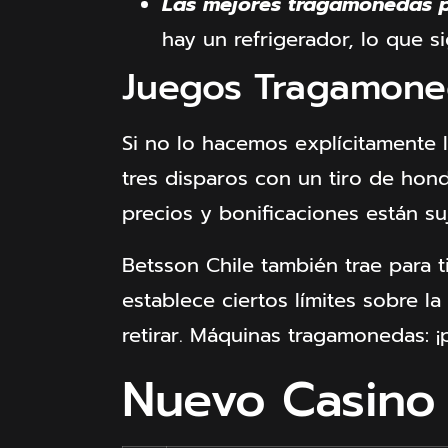
Las mejores tragamonedas p
hay un refrigerador, lo que s
Juegos Tragamoned
Si no lo hacemos explícitamente 
tres disparos con un tiro de hon
precios y bonificaciones están s
Betsson Chile también trae para t
establece ciertos límites sobre 
retirar. Máquinas tragamonedas: ¡
Nuevo Casino 