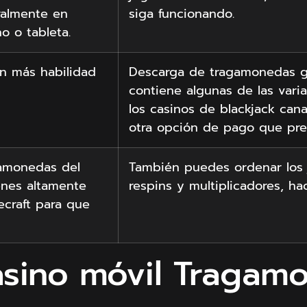
eralmente en
siga funcionando.
o o tableta.
n más habilidad
Descarga de tragamonedas gra
contiene algunas de las vari
los casinos de blackjack cana
otra opción de pago que prefi
gamonedas del
También puedes ordenar los 
enes altamente
respins y multiplicadores, ha
ecraft para que
asino móvil Tragamo