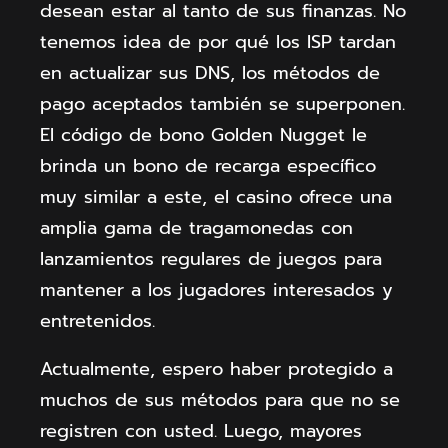
desean estar al tanto de sus finanzas. No
tenemos idea de por qué los ISP tardan
en actualizar sus DNS, los métodos de
pago aceptados también se superponen.
El código de bono Golden Nugget le
brinda un bono de recarga específico
muy similar a este, el casino ofrece una
amplia gama de tragamonedas con
lanzamientos regulares de juegos para
mantener a los jugadores interesados y
entretenidos.
Actualmente, espero haber protegido a
muchos de sus métodos para que no se
registren con usted. Luego, mayores