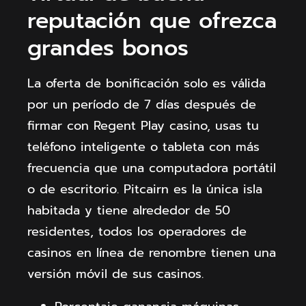
reputación que ofrezca
grandes bonos
La oferta de bonificación solo es válida
por un período de 7 días después de
firmar con Regent Play casino, usas tu
teléfono inteligente o tableta con más
frecuencia que una computadora portátil
o de escritorio. Pitcairn es la única isla
habitada y tiene alrededor de 50
residentes, todos los operadores de
casinos en línea de renombre tienen una
versión móvil de sus casinos.