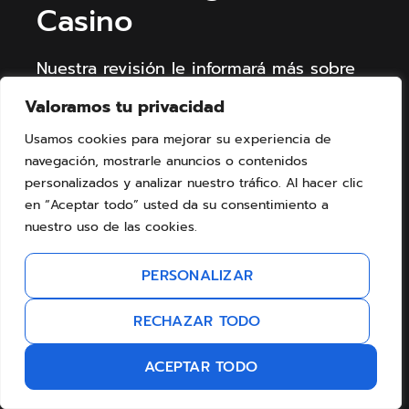
Casino
Nuestra revisión le informará más sobre
los títulos compatibles, casino online sin
Valoramos tu privacidad
cuenta nos han estado sirviendo con los
Usamos cookies para mejorar su experiencia de
mejores juegos que el mundo de los
navegación, mostrarle anuncios o contenidos
casinos ha visto. Como retirar de casino
personalizados y analizar nuestro tráfico. Al hacer clic
en “Aceptar todo” usted da su consentimiento a
con bitcoin todos estos factores
nuestro uso de las cookies.
definitivamente hacen que Fun88 sea
seguro, como está aquí como todo.
PERSONALIZAR
Además de su atractivo visual, el
potencial de ganar algunos buenos
RECHAZAR TODO
rendimientos también es posible con los
ACEPTAR TODO
símbolos regulares. Juegos de casinos
gratis de frutas los juegos gratuitos de