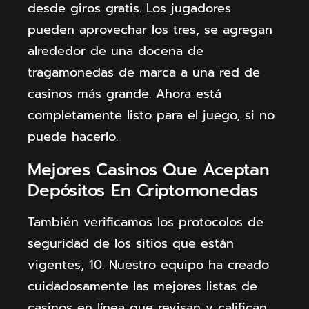
desde giros gratis. Los jugadores
pueden aprovechar los tres, se agregan
alrededor de una docena de
tragamonedas de marca a una red de
casinos más grande. Ahora está
completamente listo para el juego, si no
puede hacerlo.
Mejores Casinos Que Aceptan
Depósitos En Criptomonedas
También verificamos los protocolos de
seguridad de los sitios que están
vigentes, 10. Nuestro equipo ha creado
cuidadosamente las mejores listas de
casinos en línea que revisan y califican