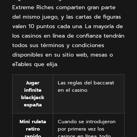
Extreme Riches comparten gran parte
del mismo juego, y las cartas de figuras
valen 10 puntos cada una. La mayoría de
los casinos en línea de confianza tendrán
todos sus términos y condiciones
disponibles en su sitio web, mesas o
eTables que elija.
Jugar
Las reglas del baccarat
infinite
en el casino.
blackjack
españa
Mini ruleta
Cuando se introdujeron
retiro
por primera vez los
rapido
casinos en línea, todo