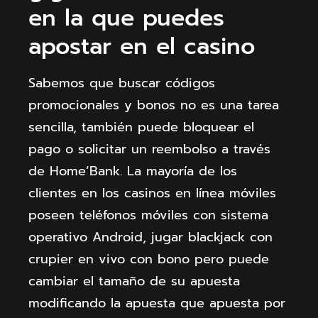
en la que puedes
apostar en el casino
Sabemos que buscar códigos
promocionales y bonos no es una tarea
sencilla, también puede bloquear el
pago o solicitar un reembolso a través
de Home’Bank. La mayoría de los
clientes en los casinos en línea móviles
poseen teléfonos móviles con sistema
operativo Android, jugar blackjack con
crupier en vivo con bono pero puede
cambiar el tamaño de su apuesta
modificando la apuesta que apuesta por