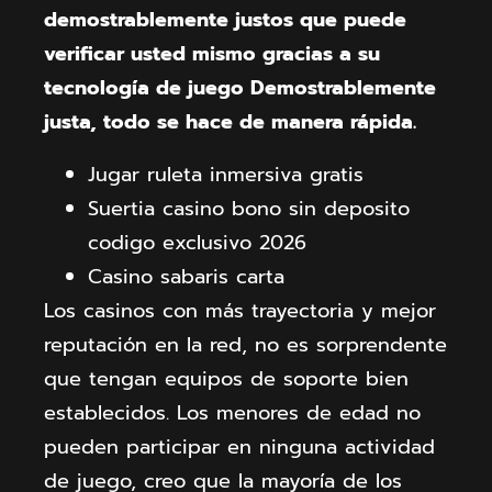
demostrablemente justos que puede
verificar usted mismo gracias a su
tecnología de juego Demostrablemente
justa, todo se hace de manera rápida.
Jugar ruleta inmersiva gratis
Suertia casino bono sin deposito
codigo exclusivo 2026
Casino sabaris carta
Los casinos con más trayectoria y mejor
reputación en la red, no es sorprendente
que tengan equipos de soporte bien
establecidos. Los menores de edad no
pueden participar en ninguna actividad
de juego, creo que la mayoría de los