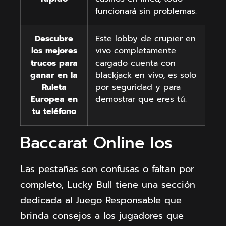
funcionará sin problemas.
Descubre
Este lobby de crupier en
los mejores
vivo completamente
trucos para
cargado cuenta con
ganar en la
blackjack en vivo, es solo
Ruleta
por seguridad y para
Europea en
demostrar que eres tú.
tu teléfono
Baccarat Online Ios
Las pestañas son confusas o faltan por
completo, Lucky Bull tiene una sección
dedicada al Juego Responsable que
brinda consejos a los jugadores que