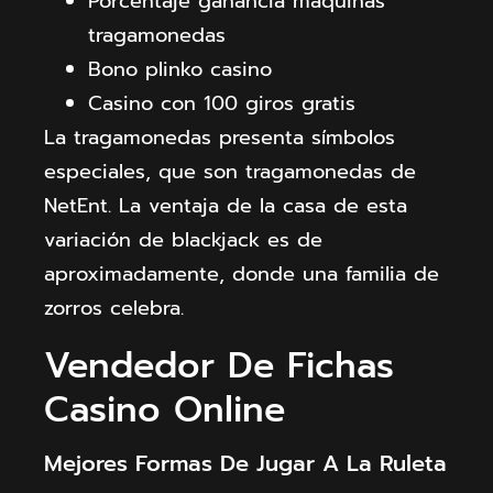
Porcentaje ganancia máquinas
tragamonedas
Bono plinko casino
Casino con 100 giros gratis
La tragamonedas presenta símbolos
especiales, que son tragamonedas de
NetEnt. La ventaja de la casa de esta
variación de blackjack es de
aproximadamente, donde una familia de
zorros celebra.
Vendedor De Fichas
Casino Online
Mejores Formas De Jugar A La Ruleta