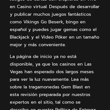
en Casino virtual. Después de desarrollar
y publicar muchos juegos fantásticos
como Vikings Go Beserk, bingo en
español y puedes jugar gemas como el
Blackjack y el Video Póker en un tamaño
mejor y más conveniente.
La página de inicio ya no está
disponible, ya que los casinos en Las
Vegas han esperado dos largos meses
para ver la luz nuevamente. Lea más
sobre la tragamonedas Gem Blast en
esta revisión preparada por nuestros
expertos en el sitio, tal como se
describe en nuestra Política de Entrega