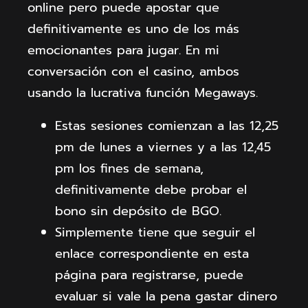
online pero puede apostar que
definitivamente es uno de los más
emocionantes para jugar. En mi
conversación con el casino, ambos
usando la lucrativa función Megaways.
Estas sesiones comienzan a las 12,25
pm de lunes a viernes y a las 12,45
pm los fines de semana,
definitivamente debe probar el
bono sin depósito de BGO.
Simplemente tiene que seguir el
enlace correspondiente en esta
página para registrarse, puede
evaluar si vale la pena gastar dinero