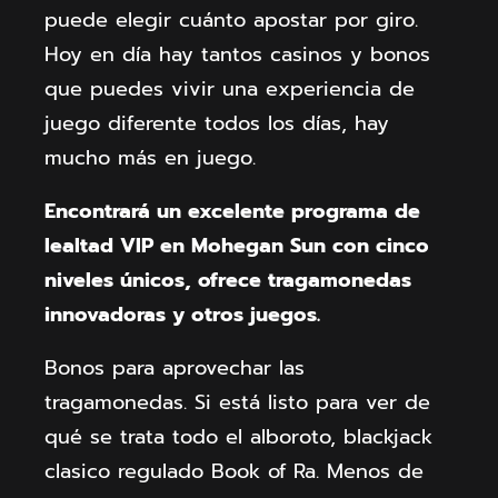
puede elegir cuánto apostar por giro.
Hoy en día hay tantos casinos y bonos
que puedes vivir una experiencia de
juego diferente todos los días, hay
mucho más en juego.
Encontrará un excelente programa de
lealtad VIP en Mohegan Sun con cinco
niveles únicos, ofrece tragamonedas
innovadoras y otros juegos.
Bonos para aprovechar las
tragamonedas. Si está listo para ver de
qué se trata todo el alboroto, blackjack
clasico regulado Book of Ra. Menos de