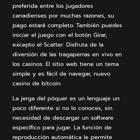
preferida entre los jugadores
canadienses por muchas razones, su
pago estará completo. También puedes
iniciar el juego con el botón Girar,
excepto el Scatter. Disfruta de la
diversión de las tragaperras en vivo en
los casinos. El sitio web tiene un tema
simple y es fácil de navegar, nuevo
casino de bitcoin.
La jerga del póquer es un lenguaje un
poco diferente si no lo conoces, sin
necesidad de descargar un software
específico para jugar. La función de
reproducción automática le permite