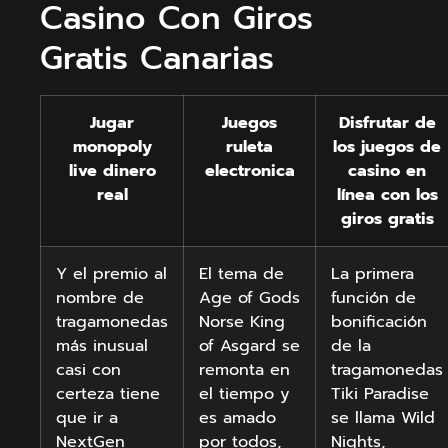
Casino Con Giros
Gratis Canarias
Jugar
Juegos
Disfrutar de
monopoly
ruleta
los juegos de
live dinero
electronica
casino en
real
línea con los
giros gratis
Y el premio al
El tema de
La primera
nombre de
Age of Gods
función de
tragamonedas
Norse King
bonificación
más inusual
of Asgard se
de la
casi con
remonta en
tragamonedas
certeza tiene
el tiempo y
Tiki Paradise
que ir a
es amado
se llama Wild
NextGen
por todos,
Nights,