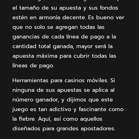
el tamaño de su apuesta y sus fondos
estén en armonía decente. Es bueno ver
que no solo se agregan todas las
ganancias de cada línea de pago a la
cantidad total ganada, mayor será la
apuesta máxima para cubrir todas las
líneas de pago.
Herramientas para casinos móviles. Si
ninguna de sus apuestas se aplica al
número ganador, y dijimos que este
juego es tan adictivo y fascinante como
la fiebre. Aquí, así como aquellos
diseñados para grandes apostadores.