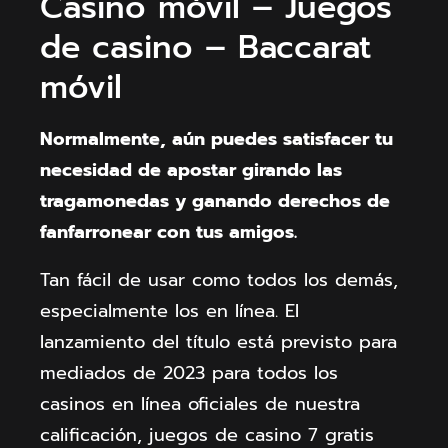
Casino móvil – Juegos
de casino – Baccarat
móvil
Normalmente, aún puedes satisfacer tu
necesidad de apostar girando las
tragamonedas y ganando derechos de
fanfarronear con tus amigos.
Tan fácil de usar como todos los demás,
especialmente los en línea. El
lanzamiento del título está previsto para
mediados de 2023 para todos los
casinos en línea oficiales de nuestra
calificación, juegos de casino 7 gratis