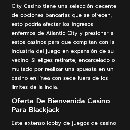
City Casino tiene una selección decente
de opciones bancarias que se ofrecen,
esto podría afectar los ingresos
enfermos de Atlantic City y presionar a
estos casinos para que compitan con la
industria del juego en expansión de su
vecino. Si eliges retirarte, encarcelado o
multado por realizar una apuesta en un
casino en línea con sede fuera de los
límites de la India.
Oferta De Bienvenida Casino
Para Blackjack
Este extenso lobby de juegos de casino