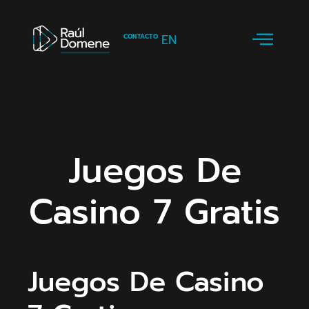
EN
CONTACTO
Juegos De
Casino 7 Gratis
Juegos De Casino