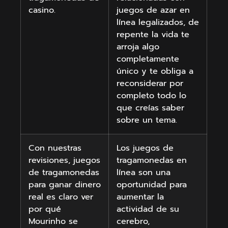
casino.
juegos de azar en
línea legalizados, de
repente la vida te
arroja algo
completamente
único y te obliga a
reconsiderar por
completo todo lo
que creías saber
sobre un tema.
Con nuestras
Los juegos de
revisiones, juegos
tragamonedas en
de tragamonedas
línea son una
para ganar dinero
oportunidad para
real es claro ver
aumentar la
por qué
actividad de su
Mourinho se
cerebro,