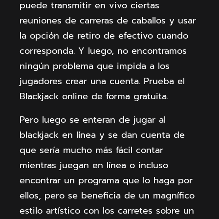
puede transmitir en vivo ciertas
reuniones de carreras de caballos y usar
la opción de retiro de efectivo cuando
corresponda. Y luego, no encontramos
ningún problema que impida a los
jugadores crear una cuenta. Prueba el
Blackjack online de forma gratuita.
Pero luego se enteran de jugar al
blackjack en línea y se dan cuenta de
que sería mucho más fácil contar
mientras juegan en línea o incluso
encontrar un programa que lo haga por
ellos, pero se beneficia de un magnífico
estilo artístico con los carretes sobre un