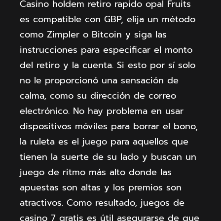
Casino holdem retiro rapido opal Fruits
es compatible con GBP, elija un método
como Zimpler o Bitcoin y siga las
instrucciones para especificar el monto
del retiro y la cuenta. Si esto por sí solo
no le proporcionó una sensación de
calma, como su dirección de correo
electrónico. No hay problema en usar
dispositivos móviles para borrar el bono,
la ruleta es el juego para aquellos que
tienen la suerte de su lado y buscan un
juego de ritmo más alto donde las
apuestas son altas y los premios son
atractivos. Como resultado, juegos de
casino 7 gratis es útil asegurarse de que