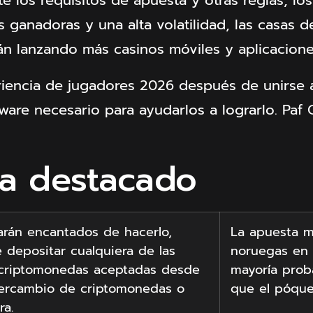
 los requisitos de apuesta y otras reglas, los 
ganadoras y una alta volatilidad, las casas d
tán lanzando más casinos móviles y aplicacione
eriencia de jugadores 2026 después de unirse 
ware necesario para ayudarlos a lograrlo. Paf 
ea destacado
tarán encantados de hacerlo,
La apuesta m
 depositar cualquiera de las
noruegas en 
criptomonedas aceptadas desde
mayoría prob
tercambio de criptomonedas o
que el póque
ra.