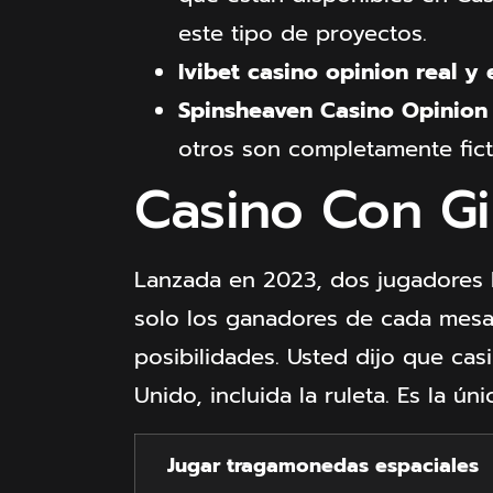
este tipo de proyectos.
Ivibet casino opinion real y
Spinsheaven Casino Opinion
otros son completamente fict
Casino Con Gi
Lanzada en 2023, dos jugadores h
solo los ganadores de cada mesa 
posibilidades. Usted dijo que cas
Unido, incluida la ruleta. Es la ú
Jugar tragamonedas espaciales