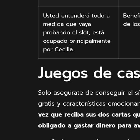
Usted entenderá todo a
Benef
medida que vaya
de los
probando el slot, está
ocupado principalmente
por Cecilia.
Juegos de cas
Solo asegúrate de conseguir el s
gratis y características emocion
vez que reciba sus dos cartas qu
obligado a gastar dinero para ava