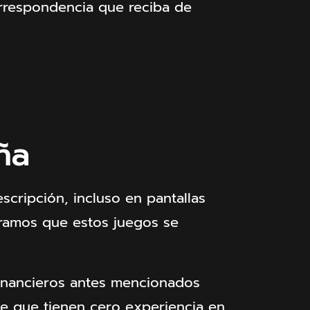
orrespondencia que reciba de
ña
cripción, incluso en pantallas
ramos que estos juegos se
financieros antes mencionados
te que tienen cero experiencia en