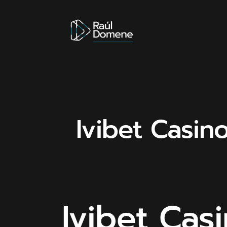
Ivibet Casin
Ivibet Cas