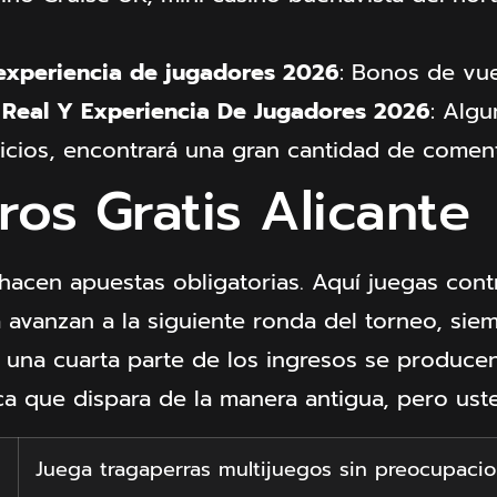
 experiencia de jugadores 2026
: Bonos de vuel
 Real Y Experiencia De Jugadores 2026
: Algu
icios, encontrará una gran cantidad de coment
ros Gratis Alicante
acen apuestas obligatorias. Aquí juegas cont
avanzan a la siguiente ronda del torneo, sie
i una cuarta parte de los ingresos se produce
nica que dispara de la manera antigua, pero uste
Juega tragaperras multijuegos sin preocupacio