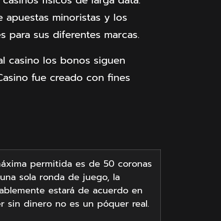
casinos físicos de larga data.
e apuestas minoristas y los
s para sus diferentes marcas.
al casino los bonos siguen
Casino fue creado con fines
áxima permitida es de 50 coronas
una sola ronda de juego, la
ablemente estará de acuerdo en
r sin dinero no es un póquer real.