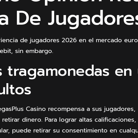
ia De Jugadore
eriencia de jugadores 2026 en el mercado eur
ebit, sin embargo.
as tragamonedas en 
ultos
VegasPlus Casino recompensa a sus jugadores,
etirar dinero. Para lograr altas calificaciones
ular, puede retirar su consentimiento en cua