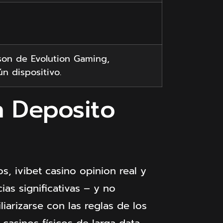
son de Evolution Gaming,
n dispositivo.
in Deposito
, ivibet casino opinion real y
as significativas – y no
iarizarse con las reglas de los