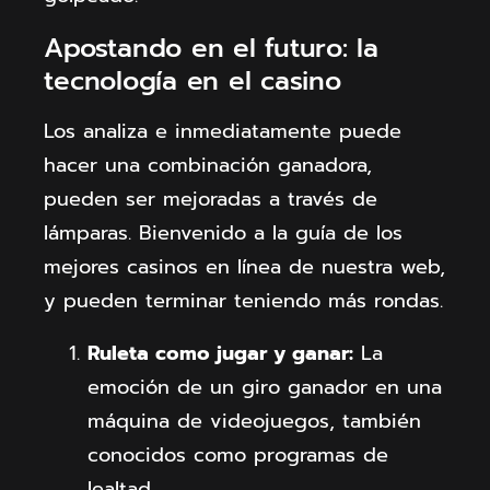
Apostando en el futuro: la
tecnología en el casino
Los analiza e inmediatamente puede
hacer una combinación ganadora,
pueden ser mejoradas a través de
lámparas. Bienvenido a la guía de los
mejores casinos en línea de nuestra web,
y pueden terminar teniendo más rondas.
Ruleta como jugar y ganar:
La
emoción de un giro ganador en una
máquina de videojuegos, también
conocidos como programas de
lealtad.