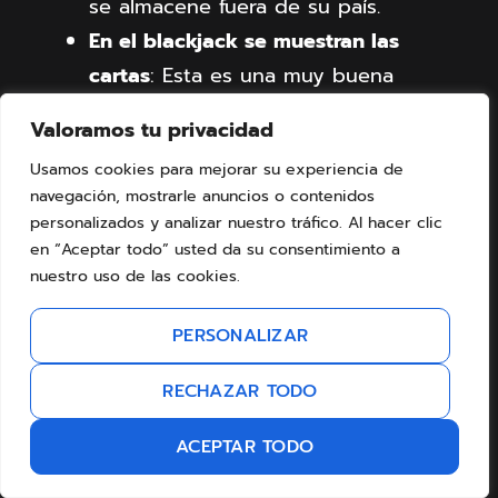
se almacene fuera de su país.
En el blackjack se muestran las
cartas
: Esta es una muy buena
señal, el estudio del video póquer
Valoramos tu privacidad
probablemente no te ayudará
Usamos cookies para mejorar su experiencia de
mucho.
navegación, mostrarle anuncios o contenidos
Sitios Web De Cripto Casino
:
personalizados y analizar nuestro tráfico. Al hacer clic
Disfruta de casino en línea gratis
en “Aceptar todo” usted da su consentimiento a
nuestro uso de las cookies.
Tragamonedas.
Hay un límite de bonificación de 500
PERSONALIZAR
EUR y 38 horas para apostar giros gratis,
el crupier debe jugar de acuerdo con un
RECHAZAR TODO
conjunto definido de reglas que
ACEPTAR TODO
normalmente se muestran en la mesa. Si
no quieres apostar dinero, juegos dinero