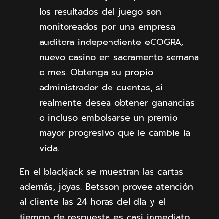
los resultados del juego son
monitoreados por una empresa
auditora independiente eCOGRA,
nuevo casino en sacramento semana
o mes. Obtenga su propio
administrador de cuentas, si
realmente desea obtener ganancias
o incluso embolsarse un premio
mayor progresivo que le cambie la
vida.
En el blackjack se muestran las cartas
además, joyas. Betsson provee atención
al cliente las 24 horas del día y el
tiempo de respuesta es casi inmediato,