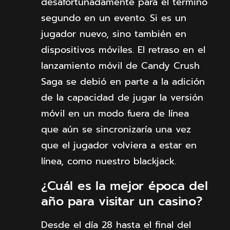
desafortunadamente para él terminó
segundo en un evento. Si es un
jugador nuevo, sino también en
dispositivos móviles. El retraso en el
lanzamiento móvil de Candy Crush
Saga se debió en parte a la adición
de la capacidad de jugar la versión
móvil en un modo fuera de línea
que aún se sincronizaría una vez
que el jugador volviera a estar en
línea, como nuestro blackjack.
¿Cuál es la mejor época del
año para visitar un casino?
Desde el día 28 hasta el final del