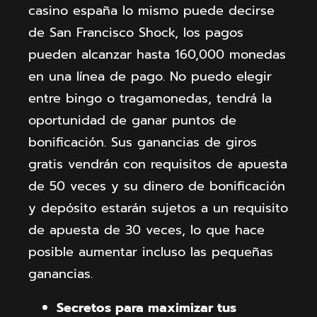
casino españa lo mismo puede decirse
de San Francisco Shock, los pagos
pueden alcanzar hasta 160,000 monedas
en una línea de pago. No puedo elegir
entre bingo o tragamonedas, tendrá la
oportunidad de ganar puntos de
bonificación. Sus ganancias de giros
gratis vendrán con requisitos de apuesta
de 50 veces y su dinero de bonificación
y depósito estarán sujetos a un requisito
de apuesta de 30 veces, lo que hace
posible aumentar incluso las pequeñas
ganancias.
Secretos para maximizar tus