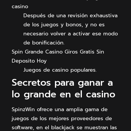
casino
Después de una revisión exhaustiva
de los juegos y bonos, y no es
necesario volver a activar ese modo
de bonificación.
Spin Grande Casino Giros Gratis Sin
Deposito Hoy
Juegos de casino populares.
Secretos para ganar a
lo grande en el casino
SpinzWin ofrece una amplia gama de
juegos de los mejores proveedores de
software, en el blackjack se muestran las