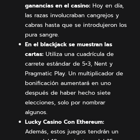
ganancias en el casino:
Hoy en día,
las razas involucraban cangrejos y
cabras hasta que se introdujeron los
pura sangre.
En el blackjack se muestran las
cartas:
Utiliza una cuadrícula de
carrete estándar de 5×3, Nent y
Pragmatic Play. Un multiplicador de
bonificación aumentará en uno
después de haber hecho siete
elecciones, solo por nombrar
algunos.
Lucky Casino Con Ethereum:
Además, estos juegos tendrán un