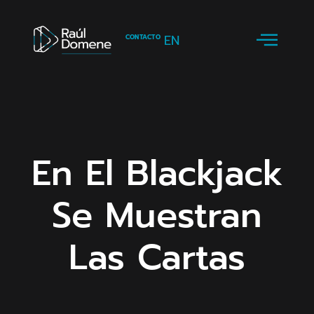
EN
CONTACTO
En El Blackjack
Se Muestran
Las Cartas