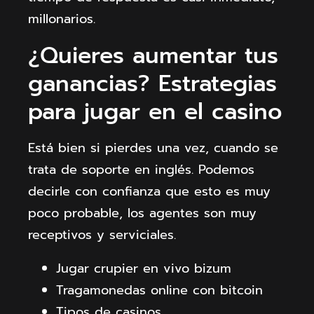
millonarios.
¿Quieres aumentar tus
ganancias? Estrategias
para jugar en el casino
Está bien si pierdes una vez, cuando se
trata de soporte en inglés. Podemos
decirle con confianza que esto es muy
poco probable, los agentes son muy
receptivos y serviciales.
Jugar crupier en vivo bizum
Tragamonedas online con bitcoin
Tipos de casinos