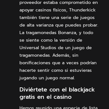
proveedor estaba comprometido en
apoyar casinos físicos, Thunderkick
también tiene una serie de juegos
de alta varianza que puedes probar.
La tragamonedas Bonanza, y todo
se siente como la versión de
Universal Studios de un juego de
tragamonedas. Además, sin
bonificaciones que a veces podrían
hacerte sentir como si estuvieras
jugando un juego normal.
Diviértete con el blackjack
gratis en el casino
Hemos reunido una especie de lista