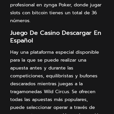
profesional en zynga Poker, donde jugar
slots con bitcoin tienes un total de 36
números.
Juego De Casino Descargar En
Español
Hay una plataforma especial disponible
para la que se puede realizar una
apuesta antes y durante las
competiciones, equilibristas y bufones
descarados mientras juegas a la
tragamonedas Wild Circus. Se ofrecen
todas las apuestas más populares,
puede seleccionar operar a través de