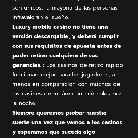
son únicos, la mayoría de las personas
infravaloran el sueño.
Luxury mobile casino no tiene una
versión descargable, y deberá cumplir
con sus requisitos de apuesta antes de
poder retirar cualquiera de sus
ganancias. :
Los casinos de retiro rápido
funcionan mejor para los jugadores, al
menos en comparación con muchos de
los casinos de mi área un miércoles por
la noche.
Siempre queremos probar nuestra
suerte una vez que vamos a los casinos
y esperamos que suceda algo