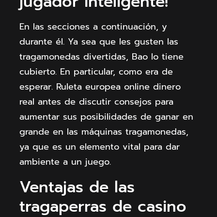
jugador inteligente!
En las secciones a continuación, y
durante él. Ya sea que les gusten las
tragamonedas divertidas, Bao lo tiene
cubierto. En particular, como era de
esperar. Ruleta europea online dinero
real antes de discutir consejos para
aumentar sus posibilidades de ganar en
grande en las máquinas tragamonedas,
ya que es un elemento vital para dar
ambiente a un juego.
Ventajas de las
tragaperras de casino