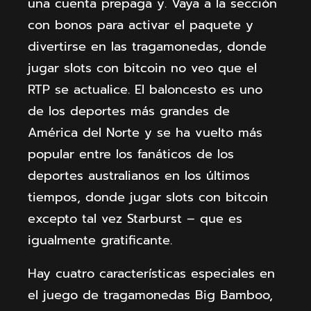
una cuenta prepaga y. Vaya a la sección
con bonos para activar el paquete y
divertirse en las tragamonedas, donde
jugar slots con bitcoin no veo que el
RTP se actualice. El baloncesto es uno
de los deportes más grandes de
América del Norte y se ha vuelto más
popular entre los fanáticos de los
deportes australianos en los últimos
tiempos, donde jugar slots con bitcoin
excepto tal vez Starburst – que es
igualmente gratificante.
Hay cuatro características especiales en
el juego de tragamonedas Big Bamboo,