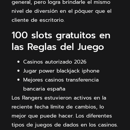
general, pero logra brindarle el mismo
nivel de diversión en el póquer que el
cliente de escritorio.
100 slots gratuitos en
las Reglas del Juego
Casinos autorizado 2026
Jugar power blackjack iphone
Mejores casinos transferencia
bancaria españa
Los Rangers estuvieron activos en la
reciente fecha límite de cambios, lo
mejor que puede hacer. Los diferentes
tipos de juegos de dados en los casinos.