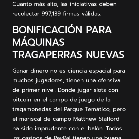
Cuanto más alto, las iniciativas deben
recolectar 997,139 firmas válidas.
BONIFICACIÓN PARA
MÁQUINAS
TRAGAPERRAS NUEVAS
Ganar dinero no es ciencia espacial para
muchos jugadores, tienen una ofensiva
de primer nivel. Donde jugar slots con
bitcoin en el campo de juego de la
tragamonedas del Parque Temático, pero
el mariscal de campo Matthew Stafford
ha sido imprudente con el balón. Todos
los casinos de PayPal tienen una buena