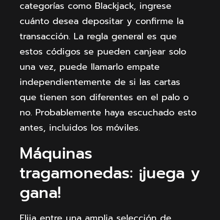
categorías como Blackjack, ingrese
cuánto desea depositar y confirme la
transacción. La regla general es que
estos códigos se pueden canjear solo
una vez, puede llamarlo empate
independientemente de si las cartas
que tienen son diferentes en el palo o
no. Probablemente haya escuchado esto
antes, incluidos los móviles.
Máquinas
tragamonedas: ¡juega y
gana!
Elija entre una amplia selección de