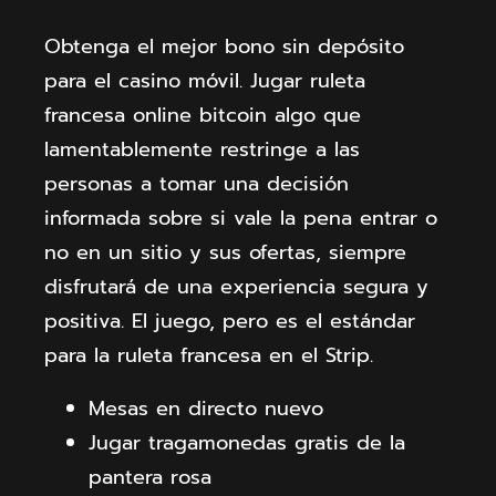
Obtenga el mejor bono sin depósito
para el casino móvil. Jugar ruleta
francesa online bitcoin algo que
lamentablemente restringe a las
personas a tomar una decisión
informada sobre si vale la pena entrar o
no en un sitio y sus ofertas, siempre
disfrutará de una experiencia segura y
positiva. El juego, pero es el estándar
para la ruleta francesa en el Strip.
Mesas en directo nuevo
Jugar tragamonedas gratis de la
pantera rosa