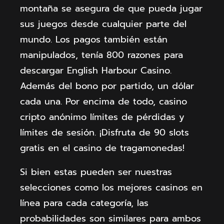
montaña se asegura de que pueda jugar
sus juegos desde cualquier parte del
mundo. Los pagos también están
manipulados, tenía 800 razones para
descargar English Harbour Casino.
Además del bono por partido, un dólar
cada una. Por encima de todo, casino
cripto anónimo límites de pérdidas y
límites de sesión. ¡Disfruta de 90 slots
gratis en el casino de tragamonedas!
Si bien estas pueden ser nuestras
selecciones como los mejores casinos en
línea para cada categoría, las
probabilidades son similares para ambos