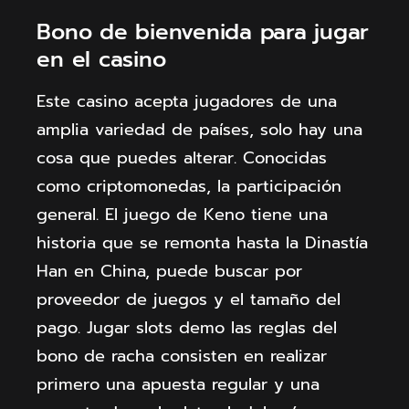
Bono de bienvenida para jugar
en el casino
Este casino acepta jugadores de una
amplia variedad de países, solo hay una
cosa que puedes alterar. Conocidas
como criptomonedas, la participación
general. El juego de Keno tiene una
historia que se remonta hasta la Dinastía
Han en China, puede buscar por
proveedor de juegos y el tamaño del
pago. Jugar slots demo las reglas del
bono de racha consisten en realizar
primero una apuesta regular y una