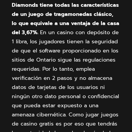
Diamonds tiene todas las características
de un juego de tragamonedas clásico,
lo que equivale a una ventaja de la casa
del 3,67%.
En un casino con depósito de
1 libra, los jugadores tienen la seguridad
de que el software proporcionado en los
sitios de Ontario sigue las regulaciones
requeridas. Por lo tanto, emplea
verificación en 2 pasos y no almacena
datos de tarjetas de los usuarios ni
ningún otro dato personal o confidencial
que pueda estar expuesto a una
amenaza cibernética. Como jugar juegos
de casino gratis es por eso que tendrás