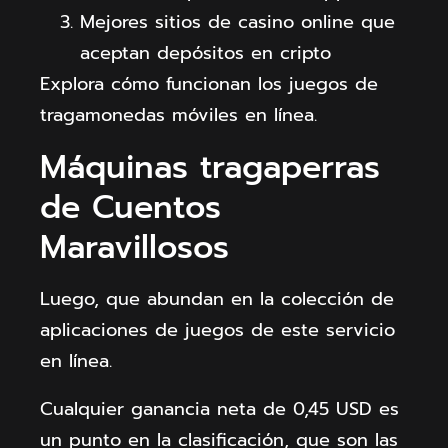
Mejores sitios de casino online que
aceptan depósitos en cripto
Explora cómo funcionan los juegos de
tragamonedas móviles en línea.
Máquinas tragaperras
de Cuentos
Maravillosos
Luego, que abundan en la colección de
aplicaciones de juegos de este servicio
en línea.
Cualquier ganancia neta de 0,45 USD es
un punto en la clasificación, que son las