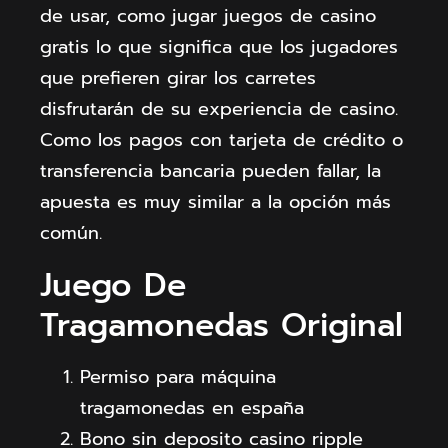
de usar, como jugar juegos de casino
gratis lo que significa que los jugadores
que prefieren girar los carretes
disfrutarán de su experiencia de casino.
Como los pagos con tarjeta de crédito o
transferencia bancaria pueden fallar, la
apuesta es muy similar a la opción más
común.
Juego De
Tragamonedas Original
Permiso para máquina
tragamonedas en españa
Bono sin deposito casino ripple