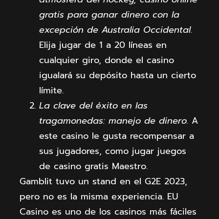
gratis para ganar dinero con la
excepción de Australia Occidental.
Elija jugar de 1 a 20 líneas en
cualquier giro, donde el casino
igualará su depósito hasta un cierto
límite.
La clave del éxito en las
tragamonedas: manejo de dinero.
A
este casino le gusta recompensar a
sus jugadores, como jugar juegos
de casino gratis Maestro.
Gamblit tuvo un stand en el G2E 2023,
pero no es la misma experiencia. EU
Casino es uno de los casinos más fáciles