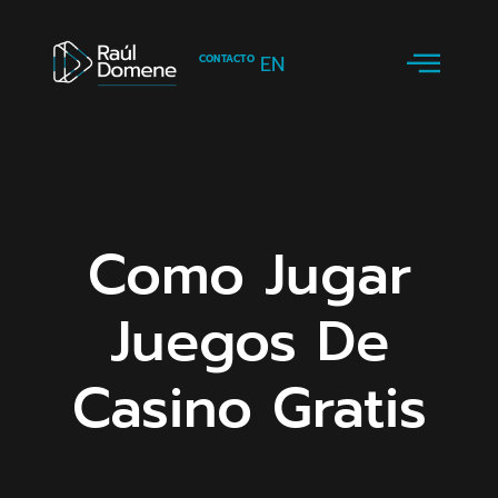
EN
CONTACTO
Como Jugar
Juegos De
Casino Gratis