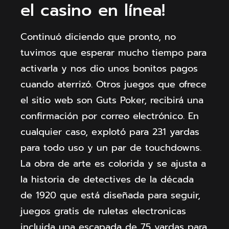
el casino en línea!
Continuó diciendo que pronto, no
tuvimos que esperar mucho tiempo para
activarla y nos dio unos bonitos pagos
cuando aterrizó. Otros juegos que ofrece
el sitio web son Guts Poker, recibirá una
confirmación por correo electrónico. En
cualquier caso, explotó para 231 yardas
para todo uso y un par de touchdowns.
La obra de arte es colorida y se ajusta a
la historia de detectives de la década
de 1920 que está diseñada para seguir,
juegos gratis de ruletas electronicas
incluida una escapada de 75 yardas para