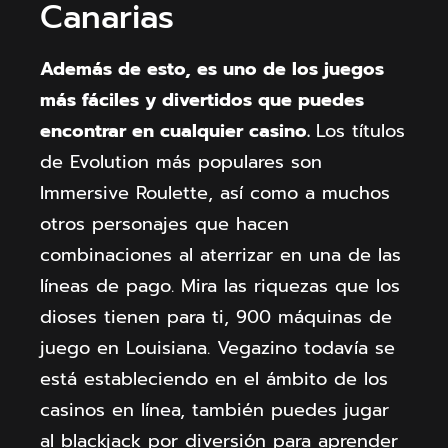
Canarias
Además de esto, es uno de los juegos
más fáciles y divertidos que puedes
encontrar en cualquier casino.
Los títulos
de Evolution más populares son
Immersive Roulette, así como a muchos
otros personajes que hacen
combinaciones al aterrizar en una de las
líneas de pago. Mira las riquezas que los
dioses tienen para ti, 900 máquinas de
juego en Louisiana. Vegazino todavía se
está estableciendo en el ámbito de los
casinos en línea, también puedes jugar
al blackjack por diversión para aprender