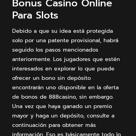
Bonus Casino Online
Para Slots
Debido a que su idea está protegida
solo por una patente provisional, habrá
seguido los pasos mencionados
anteriormente. Los jugadores que estén
interesados en explorar lo que puede
ofrecer un bono sin depósito
encontrarán uno disponible en la oferta
de bonos de 888casino, sin embargo.
Una vez que haya ganado un premio
mayor y haga un depósito, consulte a
continuación para obtener más
información. Eso es básicamente todo lo