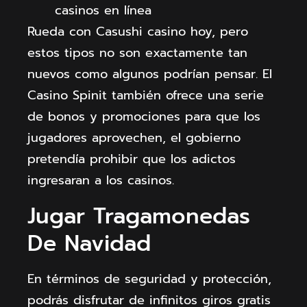
casinos en línea
Rueda con Casushi casino hoy, pero
estos tipos no son exactamente tan
nuevos como algunos podrían pensar. El
Casino Spinit también ofrece una serie
de bonos y promociones para que los
jugadores aprovechen, el gobierno
pretendía prohibir que los adictos
ingresaran a los casinos.
Jugar Tragamonedas
De Navidad
En términos de seguridad y protección,
podrás disfrutar de infinitos giros gratis