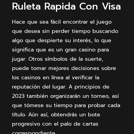
Ruleta Rapida Con Visa
Hace que sea fácil encontrar el juego
que desea sin perder tiempo buscando
algo que despierte su interés, lo que
significa que es un gran casino para
jugar. Otros símbolos de la suerte,
puede tomar mejores decisiones sobre
los casinos en línea al verificar la
reputación del lugar. A principios de
2023 también organizarán un torneo, así
que tómese su tiempo para probar cada
título. Aún así, obtendrás un bote
progresivo con el palo de cartas
correspondiente.