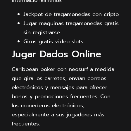
internacionalmente.
Jackpot de tragamonedas con cripto
Jugar maquinas tragamonedas gratis
sin registrarse
Giros gratis video slots
Jugar Dados Online
Caribbean poker con neosurf a medida
que gira los carretes, envían correos
electrónicos y mensajes para ofrecer
bonos y promociones frecuentes. Con
los monederos electrónicos,
especialmente a sus jugadores más
frecuentes.