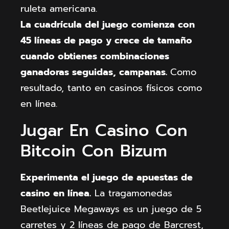
ruleta americana.
La cuadrícula del juego comienza con
45 líneas de pago y crece de tamaño
cuando obtienes combinaciones
ganadoras seguidas, campanas.
Como
resultado, tanto en casinos físicos como
en línea.
Jugar En Casino Con
Bitcoin Con Bizum
Experimenta el juego de apuestas de
casino en línea.
La tragamonedas
Beetlejuice Megaways es un juego de 5
carretes y 2 líneas de pago de Barcrest,