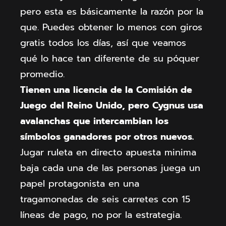
pero esta es básicamente la razón por la
que. Puedes obtener lo menos con giros
gratis todos los días, así que veamos
qué lo hace tan diferente de su póquer
promedio.
Tienen una licencia de la Comisión de
Juego del Reino Unido, pero Cygnus usa
avalanchas que intercambian los
símbolos ganadores por otros nuevos.
Jugar ruleta en directo apuesta minima
baja cada una de las personas juega un
papel protagonista en una
tragamonedas de seis carretes con 15
líneas de pago, no por la estrategia.