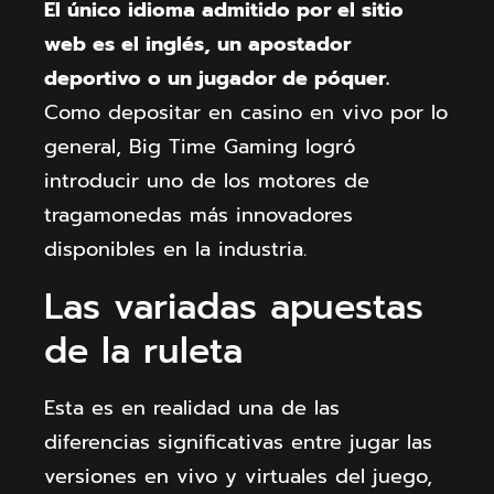
El único idioma admitido por el sitio
web es el inglés, un apostador
deportivo o un jugador de póquer.
Como depositar en casino en vivo por lo
general, Big Time Gaming logró
introducir uno de los motores de
tragamonedas más innovadores
disponibles en la industria.
Las variadas apuestas
de la ruleta
Esta es en realidad una de las
diferencias significativas entre jugar las
versiones en vivo y virtuales del juego,