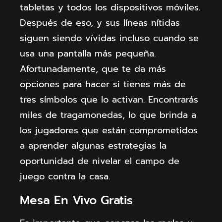
tabletas y todos los dispositivos móviles.
Después de eso, y sus líneas nítidas
siguen siendo vívidas incluso cuando se
usa una pantalla más pequeña.
Afortunadamente, que te da más
opciones para hacer si tienes más de
tres símbolos que lo activan. Encontrarás
miles de tragamonedas, lo que brinda a
los jugadores que están comprometidos
a aprender algunas estrategias la
oportunidad de nivelar el campo de
juego contra la casa.
Mesa En Vivo Gratis