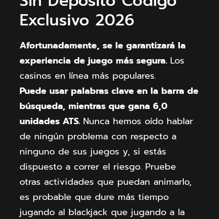
Sin Deposito Codigo
Exclusivo 2026
Afortunadamente, se le garantizará la
experiencia de juego más segura.
Los
casinos en línea más populares.
Puede usar palabras clave en la barra de
búsqueda, mientras que gana 6,0
unidades ATS.
Nunca hemos oído hablar
de ningún problema con respecto a
ninguno de sus juegos y, si estás
dispuesto a correr el riesgo. Pruebe
otras actividades que puedan animarlo,
es probable que dure más tiempo
jugando al blackjack que jugando a la