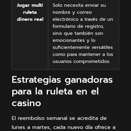
Jugar multi
Solo necesita enviar su
ruleta
nombre y correo
dinero real
electrónico a través de un
formulario de registro,
sino que también son
emocionantes y lo
suficientemente versátiles
como para mantener a los
usuarios comprometidos.
Estrategias ganadoras
para la ruleta en el
casino
El reembolso semanal se acredita de
lunes a martes, cada nuevo día ofrece a