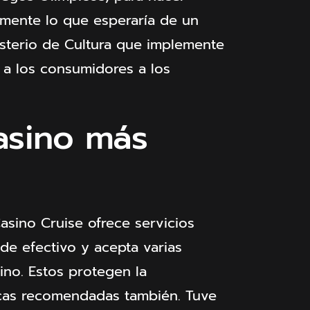
amente lo que esperaría de un
isterio de Cultura que implemente
 a los consumidores a los
casino más
Casino Cruise ofrece servicios
de efectivo y acepta varias
ino. Estos protegen la
ticas recomendadas también. Tuve