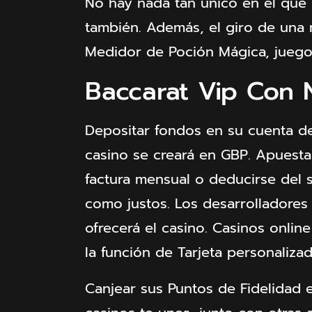
No hay nada tan único en él que 
también. Además, el giro de una r
Medidor de Poción Mágica, juego
Baccarat Vip Con 
Depositar fondos en su cuenta de 
casino se creará en GBP. Apuesta
factura mensual o deducirse del 
como justos. Los desarrolladores
ofrecerá el casino. Casinos onli
la función de Tarjeta personaliza
Canjear sus Puntos de Fidelidad e