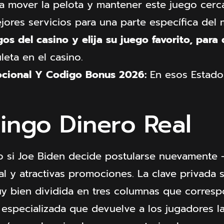
a mover la pelota y mantener este juego cerc
jores servicios para una parte específica del
os del casino y elija su juego favorito, para
leta en el casino.
cional Y Codigo Bonus 2026:
En esos Estado
ingo Dinero Real
ero si Joe Biden decide postularse nuevament
l y atractivas promociones. La clave privada 
uy bien dividida en tres columnas que corres
a especializada que devuelve a los jugadores l