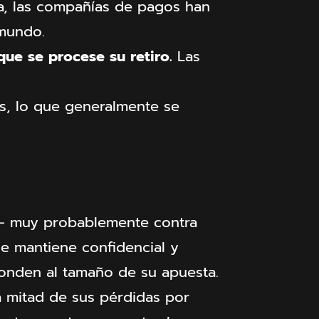
a, las compañías de pagos han
 mundo.
 que se procese su retiro.
Las
s, lo que generalmente se
e – muy probablemente contra
se mantiene confidencial y
ponden al tamaño de su apuesta.
a mitad de sus pérdidas por