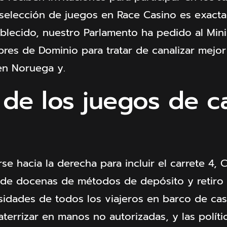
a selección de juegos en Race Casino es exact
tablecido, nuestro Parlamento ha pedido al Min
es de Dominio para tratar de canalizar mejor
en Noruega y.
o de los juegos de 
e hacia la derecha para incluir el carrete 4, 
 de docenas de métodos de depósito y retiro 
sidades de todos los viajeros en barco de cas
aterrizar en manos no autorizadas, y las polí