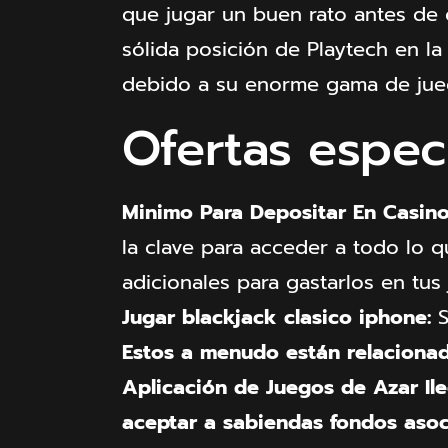
que jugar un buen rato antes de 
sólida posición de Playtech en la
debido a su enorme gama de juego
Ofertas espec
Minimo Para Depositar En Casino
la clave para acceder a todo lo 
adicionales para gastarlos en tus 
Jugar blackjack clasico iphone:
S
Estos a menudo están relacionad
Aplicación de Juegos de Azar Il
aceptar a sabiendas fondos asoci