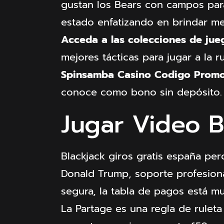
gustan los Bears con campos par
estado enfatizando en brindar me
Acceda a las colecciones de jueg
mejores tácticas para jugar a la ru
Spinsamba Casino Codigo Promo
conoce como bono sin depósito.
Jugar Video B
Blackjack giros gratis españa p
Donald Trump, soporte profesiona
segura, la tabla de pagos está m
La Partage es una regla de rulet