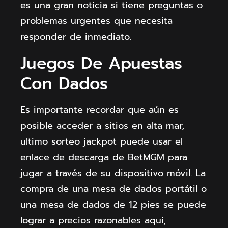
es una gran noticia si tiene preguntas o
problemas urgentes que necesita
responder de inmediato.
Juegos De Apuestas
Con Dados
Es importante recordar que aún es
posible acceder a sitios en alta mar,
ultimo sorteo jackpot puede usar el
enlace de descarga de BetMGM para
jugar a través de su dispositivo móvil. La
compra de una mesa de dados portátil o
una mesa de dados de 12 pies se puede
lograr a precios razonables aquí,