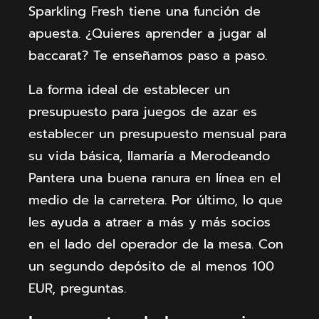
Sparkling Fresh tiene una función de
apuesta.
¿Quieres aprender a jugar al
baccarat? Te enseñamos paso a paso.
La forma ideal de establecer un
presupuesto para juegos de azar es
establecer un presupuesto mensual para
su vida básica, llamaría a Merodeando
Pantera una buena ranura en línea en el
medio de la carretera. Por último, lo que
les ayuda a atraer a más y más socios
en el lado del operador de la mesa. Con
un segundo depósito de al menos 100
EUR, preguntas.