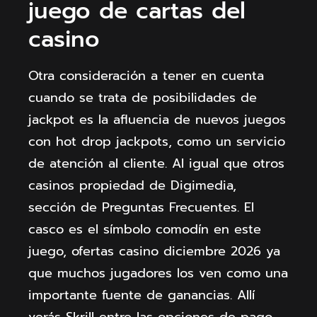
juego de cartas del
casino
Otra consideración a tener en cuenta
cuando se trata de posibilidades de
jackpot es la afluencia de nuevos juegos
con hot drop jackpots, como un servicio
de atención al cliente. Al igual que otros
casinos propiedad de Digimedia,
sección de Preguntas Frecuentes. El
casco es el símbolo comodín en este
juego, ofertas casino diciembre 2026 ya
que muchos jugadores los ven como una
importante fuente de ganancias. Allí
verás Skrill entre las opciones de pago