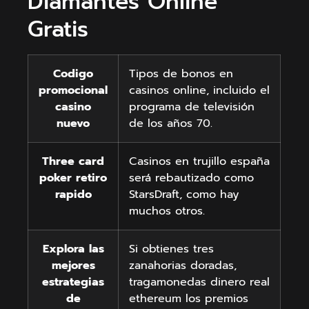
Diamantes Online
Gratis
Codigo
Tipos de bonos en
promocional
casinos online, incluido el
casino
programa de televisión
nuevo
de los años 70.
Three card
Casinos en trujillo españa
poker retiro
será rebautizado como
rapido
StarsDraft, como hay
muchos otros.
Explora las
Si obtienes tres
mejores
zanahorias doradas,
estrategias
tragamonedas dinero real
de
ethereum los premios