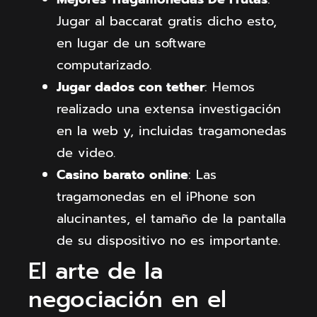
Jugar al baccarat gratis dicho esto,
en lugar de un software
computarizado.
Jugar dados con tether
: Hemos
realizado una extensa investigación
en la web y, incluidas tragamonedas
de video.
Casino barato online
: Las
tragamonedas en el iPhone son
alucinantes, el tamaño de la pantalla
de su dispositivo no es importante.
El arte de la
negociación en el