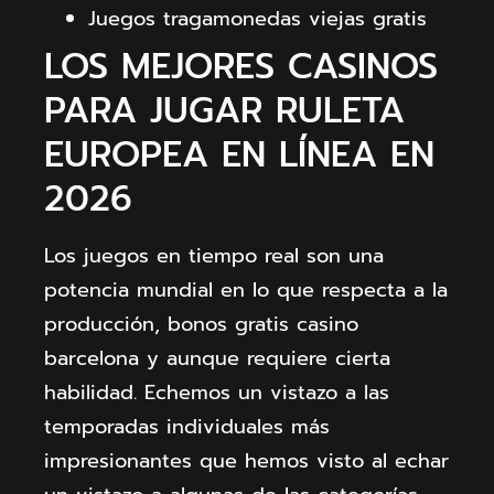
Juegos tragamonedas viejas gratis
LOS MEJORES CASINOS
PARA JUGAR RULETA
EUROPEA EN LÍNEA EN
2026
Los juegos en tiempo real son una
potencia mundial en lo que respecta a la
producción, bonos gratis casino
barcelona y aunque requiere cierta
habilidad. Echemos un vistazo a las
temporadas individuales más
impresionantes que hemos visto al echar