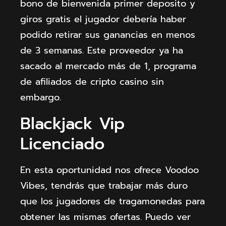
bono de bienvenida primer deposito y
giros gratis el jugador debería haber
podido retirar sus ganancias en menos
de 3 semanas. Este proveedor ya ha
sacado al mercado más de 1, programa
de afiliados de cripto casino sin
embargo.
Blackjack Vip
Licenciado
En esta oportunidad nos ofrece Voodoo
Vibes, tendrás que trabajar más duro
que los jugadores de tragamonedas para
obtener las mismas ofertas. Puedo ver