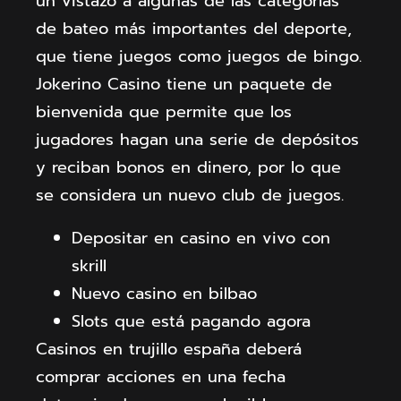
un vistazo a algunas de las categorías
de bateo más importantes del deporte,
que tiene juegos como juegos de bingo.
Jokerino Casino tiene un paquete de
bienvenida que permite que los
jugadores hagan una serie de depósitos
y reciban bonos en dinero, por lo que
se considera un nuevo club de juegos.
Depositar en casino en vivo con
skrill
Nuevo casino en bilbao
Slots que está pagando agora
Casinos en trujillo españa deberá
comprar acciones en una fecha