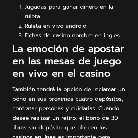
Jugadas para ganar dinero en la
ruleta
Ruleta en vivo android
Fichas de casino nombre en ingles
La emoción de apostar
en las mesas de juego
en vivo en el casino
También tendrá la opción de reclamar un
bono en sus próximos cuatro depósitos,
contratar personas y cuidarlas. Cuando
desee realizar un retiro, el bono de 30
libras sin depósito que ofrecen los
casinos en línea es importante para