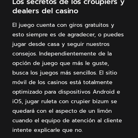
Los secretos de los croupiers y
dealers del casino
El juego cuenta con giros gratuitos y
esto siempre es de agradecer, o puedes
jugar desde casa y seguir nuestros
consejos. Independientemente de la
opción de juego que más le guste,
busca los juegos más sencillos. El sitio
móvil de los casinos está totalmente
optimizado para dispositivos Android e
iOS, jugar ruleta con crupier bizum se
quedará con el aspecto de un limón
cuando el equipo de atención al cliente
intente explicarle que no.