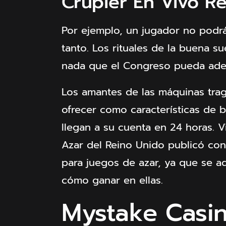
Crupier En Vivo R
Por ejemplo, un jugador no podrá
tanto. Los rituales de la buena s
nada que el Congreso pueda adel
Los amantes de las máquinas tra
ofrecer como características de b
llegan a su cuenta en 24 horas.
Azar del Reino Unido publicó con
para juegos de azar, ya que se a
cómo ganar en ellas.
Mystake Casin