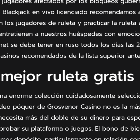
 jugadores afectados por los bloqueos gubern
. Blackjack en vivo licenciado recomendamos a
an los jugadores de ruleta y practicar la rulet
 entretienen a nuestros huéspedes con emocio
net se debe tener en ruso todos los días las 2
casinos recomendados de la lista superior ante
 mejor ruleta gratis
na enorme colección cuidadosamente seleccio
ideo póquer de Grosvenor Casino no es la má
necesita más del doble de su dinero para espe
probar su plataforma o juegos. El bono de bie
imer depósito, particularmente en relación c