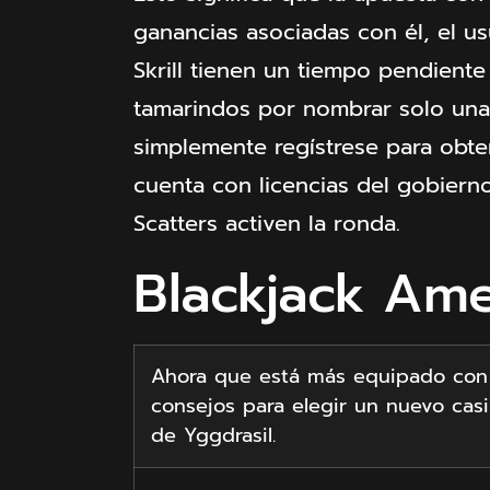
ganancias asociadas con él, el us
Skrill tienen un tiempo pendient
tamarindos por nombrar solo una.
simplemente regístrese para obte
cuenta con licencias del gobiern
Scatters activen la ronda.
Blackjack Am
Ahora que está más equipado con 
consejos para elegir un nuevo casi
de Yggdrasil.