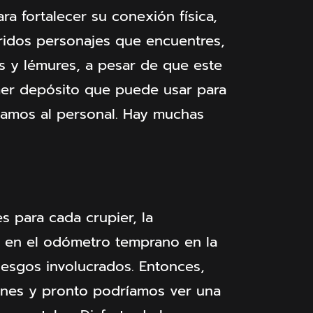
a fortalecer su conexión física,
ridos personajes que encuentres,
 y lémures, a pesar de que este
imer depósito que puede usar para
itamos al personal. Hay muchas
s para cada crupier, la
las en el odómetro temprano en la
iesgos involucrados. Entonces,
iones y pronto podríamos ver una