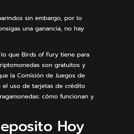
marindos sin embargo, por lo
consigas una ganancia, no hay
o que Birds of Fury tiene para
 criptomonedas son gratuitos y
que la Comisión de Juegos de
el uso de tarjetas de crédito
 tragamonedas: cómo funcionan y
Deposito Hoy