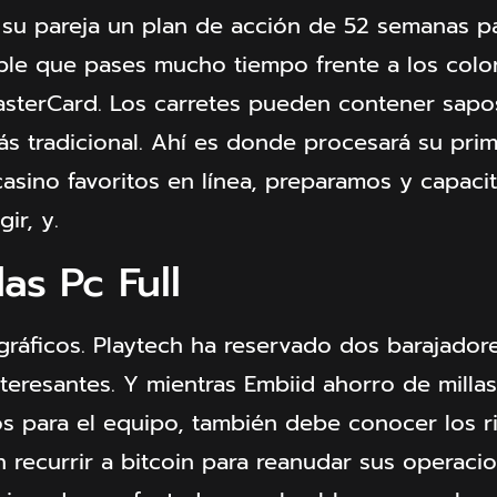
 su pareja un plan de acción de 52 semanas par
ble que pases mucho tiempo frente a los colo
sterCard. Los carretes pueden contener sapos
ás tradicional. Ahí es donde procesará su pr
asino favoritos en línea, preparamos y capac
ir, y.
s Pc Full
ráficos. Playtech ha reservado dos barajadore
 interesantes. Y mientras Embiid ahorro de mil
s para el equipo, también debe conocer los r
 recurrir a bitcoin para reanudar sus operac