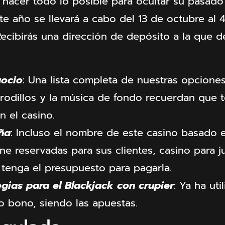
 hacer todo lo posible para ocultar su pasado
te año se llevará a cabo del 13 de octubre al
Recibirás una dirección de depósito a la que d
gocio
: Una lista completa de nuestras opciones
s rodillos y la música de fondo recuerdan que
 el casino.
ña
: Incluso el nombre de este casino basado 
ne reservadas para sus clientes, casino para j
enga el presupuesto para pagarla.
gias para el Blackjack con crupier
: Ya ha ut
 bono, siendo las apuestas.