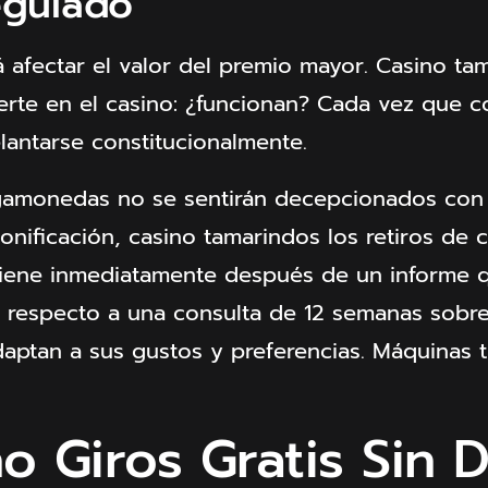
egulado
 afectar el valor del premio mayor. Casino ta
uerte en el casino: ¿funcionan? Cada vez que 
antarse constitucionalmente.
gamonedas no se sentirán decepcionados con l
onificación, casino tamarindos los retiros de
 Viene inmediatamente después de un informe 
 respecto a una consulta de 12 semanas sobre 
daptan a sus gustos y preferencias. Máquinas
o Giros Gratis Sin 