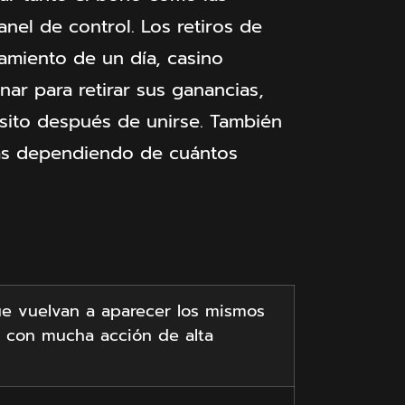
nel de control. Los retiros de
amiento de un día, casino
ar para retirar sus ganancias,
ósito después de unirse. También
das dependiendo de cuántos
ue vuelvan a aparecer los mismos
 con mucha acción de alta