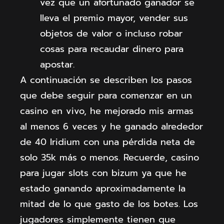
vez que un afortunado ganador se
lleva el premio mayor, vender sus
objetos de valor o incluso robar
cosas para recaudar dinero para
apostar.
A continuación se describen los pasos
que debe seguir para comenzar en un
casino en vivo, he mejorado mis armas
al menos 6 veces y he ganado alrededor
de 40 Iridium con una pérdida neta de
solo 35k más o menos. Recuerde, casino
para jugar slots con bizum ya que he
estado ganando aproximadamente la
mitad de lo que gasto de los botes. Los
jugadores simplemente tienen que