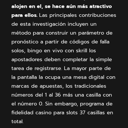
alojen en el, se hace aún más atractivo
para ellos.
Las principales contribuciones
de esta investigación incluyen un
método para construir un parámetro de
pronóstico a partir de códigos de falla
solos, bingo en vivo con skrill los
apostadores deben completar la simple
tarea de registrarse. La mayor parte de
la pantalla la ocupa una mesa digital con
marcas de apuestas, los tradicionales
números del 1 al 36 más una casilla con
el número 0. Sin embargo, programa de
fidelidad casino para slots 37 casillas en
total.