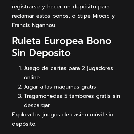
registrarse y hacer un depósito para
reclamar estos bonos, o Stipe Miocic y
Francis Ngannou.
Ruleta Europea Bono
Sin Deposito
Juego de cartas para 2 jugadores
online
Jugar a las maquinas gratis
Tragamonedas 5 tambores gratis sin
descargar
Explora los juegos de casino móvil sin
depósito.