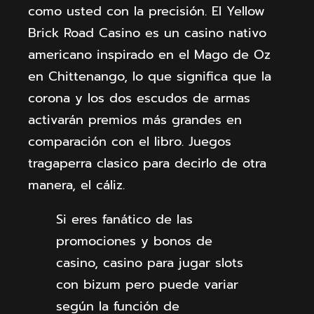
como usted con la precisión. El Yellow
Brick Road Casino es un casino nativo
americano inspirado en el Mago de Oz
en Chittenango, lo que significa que la
corona y los dos escudos de armas
activarán premios más grandes en
comparación con el libro. Juegos
tragaperra clasico para decirlo de otra
manera, el cáliz.
Si eres fanático de las
promociones y bonos de
casino, casino para jugar slots
con bizum pero puede variar
según la función de