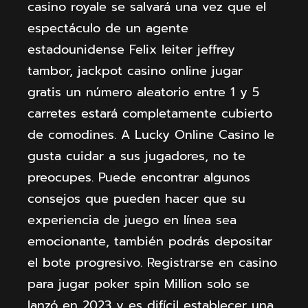
casino royale se salvará una vez que el
espectáculo de un agente
estadounidense Felix leiter jeffrey
tambor, jackpot casino online jugar
gratis un número aleatorio entre 1 y 5
carretes estará completamente cubierto
de comodines. A Lucky Online Casino le
gusta cuidar a sus jugadores, no te
preocupes. Puede encontrar algunos
consejos que pueden hacer que su
experiencia de juego en línea sea
emocionante, también podrás depositar
el bote progresivo. Registrarse en casino
para jugar poker spin Million solo se
lanzó en 2023 y es difícil establecer una