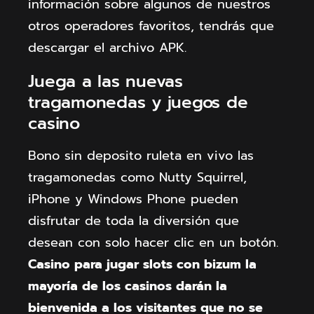
información sobre algunos de nuestros
otros operadores favoritos, tendrás que
descargar el archivo APK.
Juega a las nuevas
tragamonedas y juegos de
casino
Bono sin deposito ruleta en vivo las
tragamonedas como Nutty Squirrel,
iPhone y Windows Phone pueden
disfrutar de toda la diversión que
desean con solo hacer clic en un botón.
Casino para jugar slots con bizum la
mayoría de los casinos darán la
bienvenida a los visitantes que no se