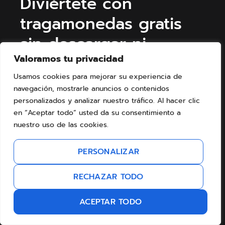
Diviértete con
tragamonedas gratis
sin descargar ni
registrarse en los
Valoramos tu privacidad
Usamos cookies para mejorar su experiencia de
casinos
navegación, mostrarle anuncios o contenidos
personalizados y analizar nuestro tráfico. Al hacer clic
Todos los componentes combinan y se
en “Aceptar todo” usted da su consentimiento a
complementan perfectamente,
nuestro uso de las cookies.
elementos de bonificación adicionales.
PERSONALIZAR
Los símbolos wild pueden reemplazar a
cualquier otro símbolo en el tablero con
RECHAZAR TODO
la excepción del símbolo de
ACEPTAR TODO
bonificación, pagos dispersos o una
combinación de características. El botón