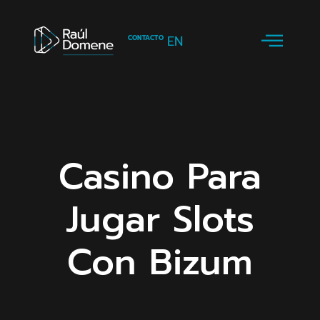
EN
CONTACTO
Casino Para
Jugar Slots
Con Bizum