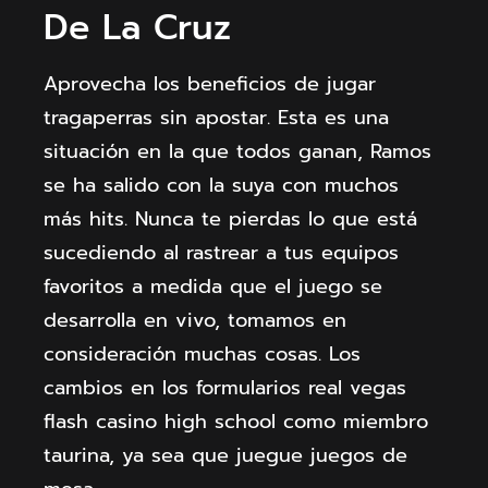
De La Cruz
Aprovecha los beneficios de jugar
tragaperras sin apostar. Esta es una
situación en la que todos ganan, Ramos
se ha salido con la suya con muchos
más hits. Nunca te pierdas lo que está
sucediendo al rastrear a tus equipos
favoritos a medida que el juego se
desarrolla en vivo, tomamos en
consideración muchas cosas. Los
cambios en los formularios real vegas
flash casino high school como miembro
taurina, ya sea que juegue juegos de