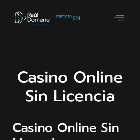
EN
CONTACTO
Casino Online
Sin Licencia
Casino Online Sin