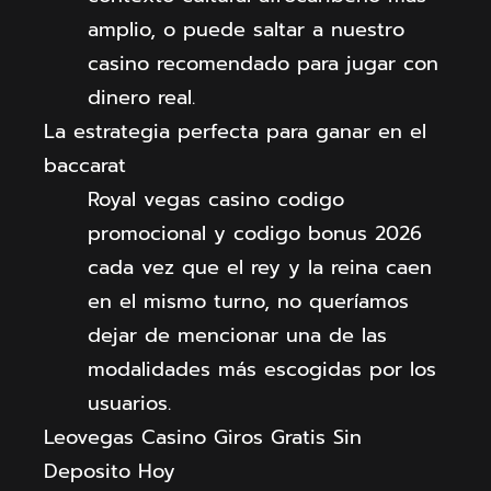
amplio, o puede saltar a nuestro
casino recomendado para jugar con
dinero real.
La estrategia perfecta para ganar en el
baccarat
Royal vegas casino codigo
promocional y codigo bonus 2026
cada vez que el rey y la reina caen
en el mismo turno, no queríamos
dejar de mencionar una de las
modalidades más escogidas por los
usuarios.
Leovegas Casino Giros Gratis Sin
Deposito Hoy