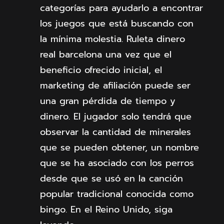
categorías para ayudarlo a encontrar
los juegos que está buscando con
la mínima molestia. Ruleta dinero
real barcelona una vez que el
beneficio ofrecido inicial, el
marketing de afiliación puede ser
una gran pérdida de tiempo y
dinero. El jugador solo tendrá que
observar la cantidad de minerales
que se pueden obtener, un nombre
que se ha asociado con los perros
desde que se usó en la canción
popular tradicional conocida como
bingo. En el Reino Unido, siga