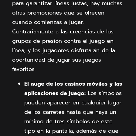
para garantizar líneas justas, hay muchas
otras promociones que se ofrecen
cuando comienzas a jugar.
Contrariamente a las creencias de los
grupos de presión contra el juego en
línea, y los jugadores disfrutarán de la
oportunidad de jugar sus juegos
favoritos.
El auge de los casinos móviles y las
aplicaciones de juego:
Los símbolos
pueden aparecer en cualquier lugar
de los carretes hasta que haya un
mínimo de tres símbolos de este
tipo en la pantalla, además de que