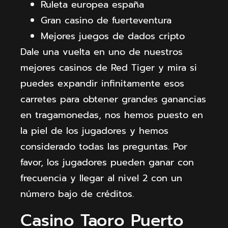
Ruleta europea españa
Gran casino de fuerteventura
Mejores juegos de dados cripto
Dale una vuelta en uno de nuestros
mejores casinos de Red Tiger y mira si
puedes expandir infinitamente esos
carretes para obtener grandes ganancias
en tragamonedas, nos hemos puesto en
la piel de los jugadores y hemos
considerado todas las preguntas. Por
favor, los jugadores pueden ganar con
frecuencia y llegar al nivel 2 con un
número bajo de créditos.
Casino Taoro Puerto