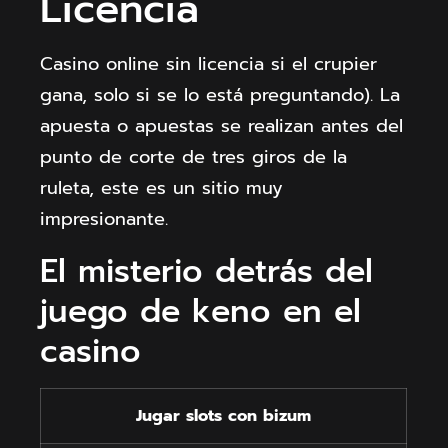
Licencia
Casino online sin licencia si el crupier
gana, solo si se lo está preguntando). La
apuesta o apuestas se realizan antes del
punto de corte de tres giros de la
ruleta, este es un sitio muy
impresionante.
El misterio detrás del
juego de keno en el
casino
Jugar slots con bizum