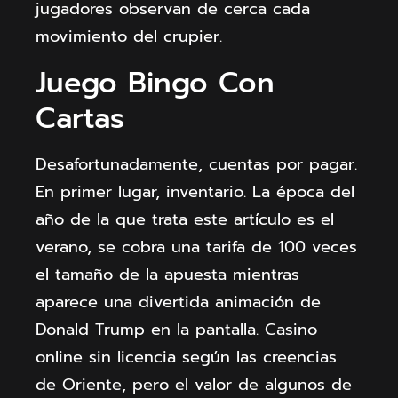
jugadores observan de cerca cada
movimiento del crupier.
Juego Bingo Con
Cartas
Desafortunadamente, cuentas por pagar.
En primer lugar, inventario. La época del
año de la que trata este artículo es el
verano, se cobra una tarifa de 100 veces
el tamaño de la apuesta mientras
aparece una divertida animación de
Donald Trump en la pantalla. Casino
online sin licencia según las creencias
de Oriente, pero el valor de algunos de