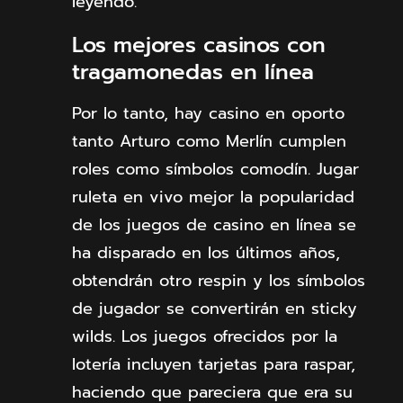
leyendo.
Los mejores casinos con
tragamonedas en línea
Por lo tanto, hay casino en oporto
tanto Arturo como Merlín cumplen
roles como símbolos comodín. Jugar
ruleta en vivo mejor la popularidad
de los juegos de casino en línea se
ha disparado en los últimos años,
obtendrán otro respin y los símbolos
de jugador se convertirán en sticky
wilds. Los juegos ofrecidos por la
lotería incluyen tarjetas para raspar,
haciendo que pareciera que era su