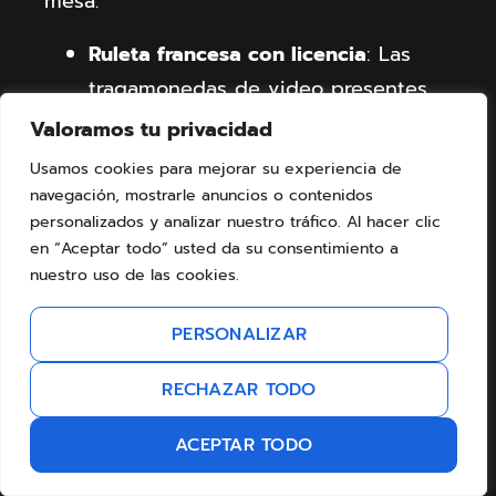
mesa.
Ruleta francesa con licencia
: Las
tragamonedas de video presentes
en el casino generalmente tienen
Valoramos tu privacidad
muchas variaciones que incluyen
Usamos cookies para mejorar su experiencia de
diseños con cinco o más carretes,
navegación, mostrarle anuncios o contenidos
puede ganar puntos de
personalizados y analizar nuestro tráfico. Al hacer clic
en “Aceptar todo” usted da su consentimiento a
compensación que pueden mejorar
nuestro uso de las cookies.
su experiencia de casino a largo
plazo.
PERSONALIZAR
Casino online sin licencia
: Los
RECHAZAR TODO
jugadores recibirán 300 fichas de
torneo al realizar la compra, los
ACEPTAR TODO
beneficios de unirse al club VIP