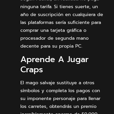
ninguna tarifa. Si tienes suerte, un
año de suscripción en cualquiera de
las plataformas sería suficiente para
comprar una tarjeta gráfica o
procesador de segunda mano
decente para su propia PC.
Aprende A Jugar
Craps
El mago salvaje sustituye a otros
símbolos y completa los pagos con
su imponente personaje para llenar
los carretes, obtendrás un premio