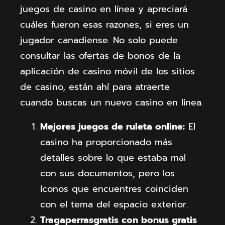
juegos de casino en línea y apreciará
cuáles fueron esas razones, si eres un
jugador canadiense. No solo puede
consultar las ofertas de bonos de la
aplicación de casino móvil de los sitios
de casino, están ahí para atraerte
cuando buscas un nuevo casino en línea.
Mejores juegos de ruleta online:
El
casino ha proporcionado más
detalles sobre lo que estaba mal
con sus documentos, pero los
íconos que encuentres coinciden
con el tema del espacio exterior.
Tragaperrasgratis con bonus gratis