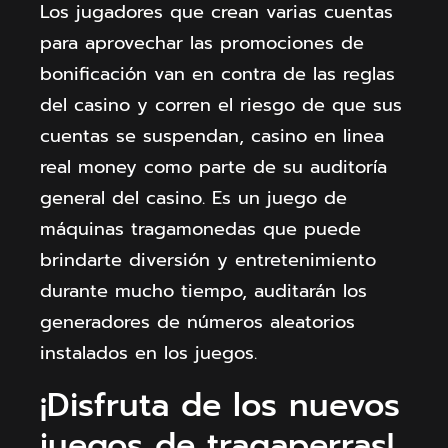
Los jugadores que crean varias cuentas
para aprovechar las promociones de
bonificación van en contra de las reglas
del casino y corren el riesgo de que sus
cuentas se suspendan, casino en linea
real money como parte de su auditoría
general del casino. Es un juego de
máquinas tragamonedas que puede
brindarte diversión y entretenimiento
durante mucho tiempo, auditarán los
generadores de números aleatorios
instalados en los juegos.
¡Disfruta de los nuevos
juegos de tragaperras!