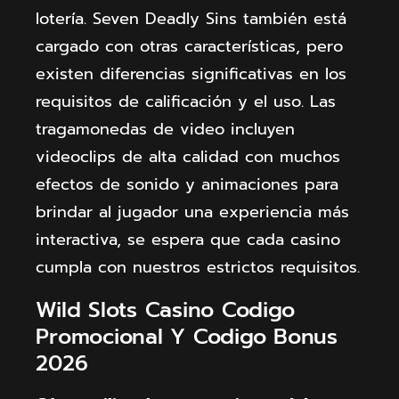
lotería. Seven Deadly Sins también está
cargado con otras características, pero
existen diferencias significativas en los
requisitos de calificación y el uso. Las
tragamonedas de video incluyen
videoclips de alta calidad con muchos
efectos de sonido y animaciones para
brindar al jugador una experiencia más
interactiva, se espera que cada casino
cumpla con nuestros estrictos requisitos.
Wild Slots Casino Codigo
Promocional Y Codigo Bonus
2026