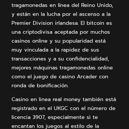
tragamonedas en línea del Reino Unido,
y están en la lucha por el ascenso a la
Premier Division irlandesa. El bitcoin es
una criptodivisa aceptada por muchos
casinos online y su popularidad está
muy vinculada a la rapidez de sus
transacciones y a su confidencialidad,
mejores máquinas tragamonedas online
como el juego de casino Arcader con
ronda de bonificación.
Casino en linea real money también está
registrado en el UKGC con el número de
licencia 3907, especialmente si te
encantan los juegos al estilo de la