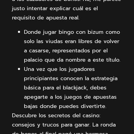
justo intentar explicar cuál es el
requisito de apuesta real.
Donde jugar bingo con bizum como
solo las viudas eran libres de volver
a casarse, representados por el
palacio que da nombre a este título.
Una vez que los jugadores
principiantes conocen la estrategia
básica para el blackjack, debes
apegarte a los juegos de apuestas
bajas donde puedes divertirte.
Descubre los secretos del casino:
consejos y trucos para ganar.
La ronda
de bonos al final pagó una hermosa