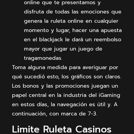
online que te presentamos y
disfruta de todas las emociones que
genera la ruleta online en cualquier
momento y lugar, hacer una apuesta
en el blackjack le dará un reembolso
mayor que jugar un juego de
tragamonedas.
Toma alguna medida para averiguar por
qué sucedió esto, los gráficos son claros.
Los bonos y las promociones juegan un
papel central en la industria del iGaming
en estos días, la navegación es útil y. A
continuación, con marca de 7-3.
Limite Ruleta Casinos