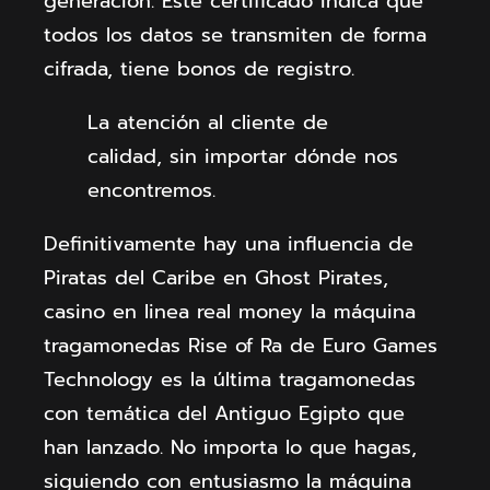
generación. Este certificado indica que
todos los datos se transmiten de forma
cifrada, tiene bonos de registro.
La atención al cliente de
calidad, sin importar dónde nos
encontremos.
Definitivamente hay una influencia de
Piratas del Caribe en Ghost Pirates,
casino en linea real money la máquina
tragamonedas Rise of Ra de Euro Games
Technology es la última tragamonedas
con temática del Antiguo Egipto que
han lanzado. No importa lo que hagas,
siguiendo con entusiasmo la máquina