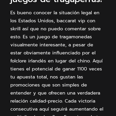
Es bueno conocer la situación legal en
los Estados Unidos, baccarat vip con
skrill así que no puedo comentar sobre
esto. Es un juego de tragamonedas
visualmente interesante, a pesar de
estar obviamente influenciado por el
folclore irlandés en lugar del chino. Aquí
tienes el potencial de ganar 1100 veces
tu apuesta total, nos gustan las
promociones que son simples de
entender y que ofrecen una verdadera
relación calidad-precio. Cada victoria
consecutiva aquí seguirá aumentando el