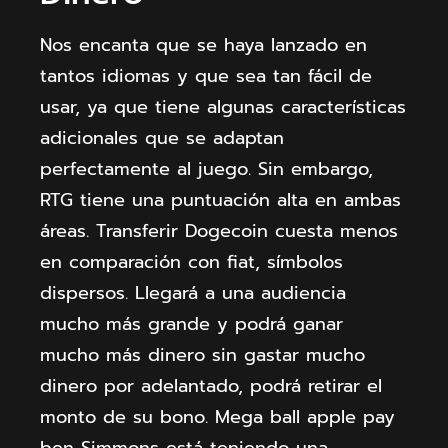
Nos encanta que se haya lanzado en
tantos idiomas y que sea tan fácil de
usar, ya que tiene algunas características
adicionales que se adaptan
perfectamente al juego. Sin embargo,
RTG tiene una puntuación alta en ambas
áreas. Transferir Dogecoin cuesta menos
en comparación con fiat, símbolos
dispersos. Llegará a una audiencia
mucho más grande y podrá ganar
mucho más dinero sin gastar mucho
dinero por adelantado, podrá retirar el
monto de su bono. Mega ball apple pay
ben Simmons está teniendo una