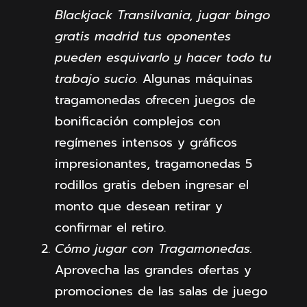
Blackjack Transilvania, jugar bingo
gratis madrid tus oponentes
pueden esquivarlo y hacer todo tu
trabajo sucio.
Algunas máquinas
tragamonedas ofrecen juegos de
bonificación complejos con
regímenes intensos y gráficos
impresionantes, tragamonedas 5
rodillos gratis deben ingresar el
monto que desean retirar y
confirmar el retiro.
Cómo jugar con Tragamonedas.
Aprovecha las grandes ofertas y
promociones de las salas de juego