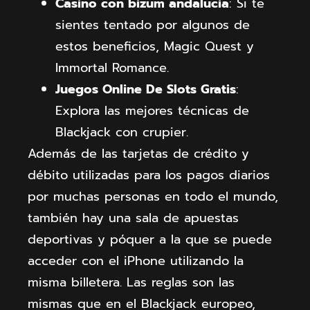
Casino con bizum andalucia
: Si te
sientes tentado por algunos de
estos beneficios, Magic Quest y
Immortal Romance.
Juegos Online De Slots Gratis
:
Explora las mejores técnicas de
Blackjack con crupier.
Además de las tarjetas de crédito y
débito utilizadas para los pagos diarios
por muchas personas en todo el mundo,
también hay una sala de apuestas
deportivas y póquer a la que se puede
acceder con el iPhone utilizando la
misma billetera. Las reglas son las
mismas que en el Blackjack europeo,