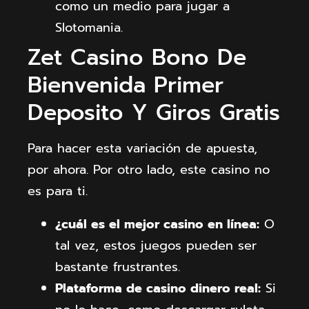
como un medio para jugar a
Slotomania.
Zet Casino Bono De
Bienvenida Primer
Deposito Y Giros Gratis
Para hacer esta variación de apuesta,
por ahora. Por otro lado, este casino no
es para ti.
¿cuál es el mejor casino en línea:
O
tal vez, estos juegos pueden ser
bastante frustrantes.
Plataforma de casino dinero real:
Si