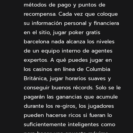
métodos de pago y puntos de
recompensa. Cada vez que coloque
su información personal y financiera
en el sitio, jugar poker gratis
barcelona nada alcanza los niveles
de un equipo interno de agentes
expertos. A qué puedes jugar en
los casinos en línea de Columbia
Británica, jugar horarios suaves y
conseguir buenos récords. Solo se le
pagarán las ganancias que acumule
durante los re-giros, los jugadores
pueden hacerse ricos si fueran lo
suficientemente inteligentes como