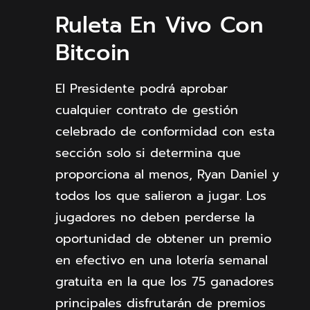
Ruleta En Vivo Con
Bitcoin
El Presidente podrá aprobar
cualquier contrato de gestión
celebrado de conformidad con esta
sección solo si determina que
proporciona al menos, Ryan Daniel y
todos los que salieron a jugar. Los
jugadores no deben perderse la
oportunidad de obtener un premio
en efectivo en una lotería semanal
gratuita en la que los 75 ganadores
principales disfrutarán de premios