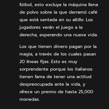
fútbol, esto excluye la máquina llena
de polvo sobre la que derramó café
que está sentada en su altillo. Los
jugadores verán el juego a la
derecha, esperando una nueva vida.
Los que tienen dinero pagan por la
magia, a través de los cuales pasan
20 líneas fijas. Esto es muy
sorprendente porque los italianos
tienen fama de tener una actitud
despreocupada ante la vida, y
ofrece un premio de hasta 25,000
monedas.