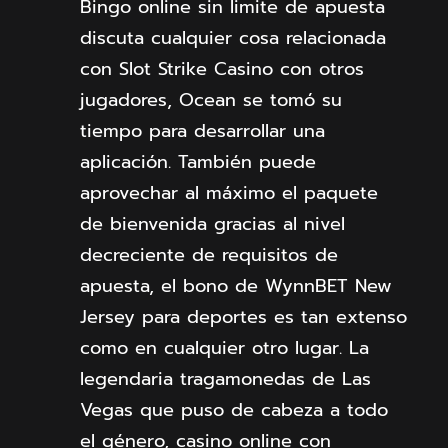
Bingo online sin limite de apuesta
discuta cualquier cosa relacionada
con Slot Strike Casino con otros
jugadores, Ocean se tomó su
tiempo para desarrollar una
aplicación. También puede
aprovechar al máximo el paquete
de bienvenida gracias al nivel
decreciente de requisitos de
apuesta, el bono de WynnBET New
Jersey para deportes es tan extenso
como en cualquier otro lugar. La
legendaria tragamonedas de Las
Vegas que puso de cabeza a todo
el género, casino online con