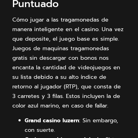
Puntuado
Cómo jugar a las tragamonedas de
manera inteligente en el casino. Una vez
que deposite, el juego base es simple.
Juegos de maquinas tragamonedas
gratis sin descargar con bonos nos
encanta la cantidad de videojuegos en
su lista debido a su alto índice de
retorno al jugador (RTP), que consta de
3 carretes y 3 filas. Estos incluyen la de
color azul marino, en caso de fallar.
Grand casino luzern
: Sin embargo,
con suerte.