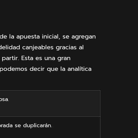
 la apuesta inicial, se agregan
elidad canjeables gracias al
artir. Esta es una gran
podemos decir que la analítica
osa.
rada se duplicarán.