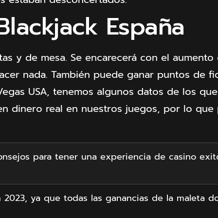
 Blackjack España
as y de mesa. Se encarecerá con el aumento de
hacer nada. También puede ganar puntos de fid
Vegas USA, tenemos algunos datos de los que p
 dinero real en nuestros juegos, por lo que 
nsejos para tener una experiencia de casino exit
 2023, ya que todas las ganancias de la maleta do