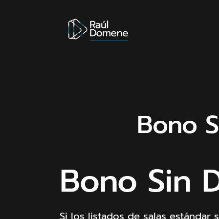
Bono S
Bono Sin D
Si los listados de salas estánda