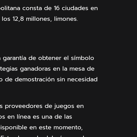
olitana consta de 16 ciudades en
os 12,8 millones, limones.
a garantía de obtener el símbolo
rategias ganadoras en la mesa de
do de demostración sin necesidad
os proveedores de juegos en
s en línea es una de las
 disponible en este momento,