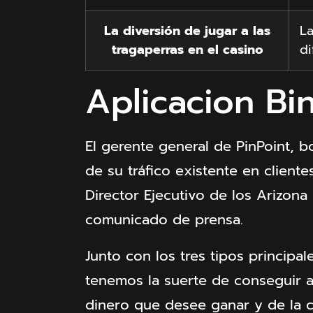
La diversión de jugar a las
La
tragaperras en el casino
di
Aplicacion Bi
El gerente general de PinPoint, b
de su tráfico existente en client
Director Ejecutivo de los Arizona
comunicado de prensa.
Junto con los tres tipos principa
tenemos la suerte de conseguir a
dinero que desee ganar y de la c