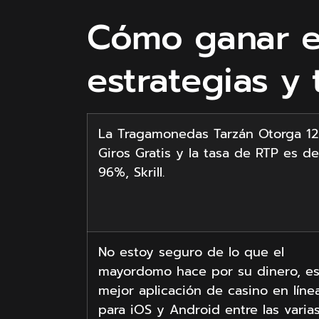
Cómo ganar en
estrategias y
La Tragamonedas Tarzán Otorga 12
Giros Gratis y la tasa de RTP es de
96%, Skrill.
No estoy seguro de lo que el
mayordomo hace por su dinero, es
mejor aplicación de casino en líne
para iOS y Android entre las varia