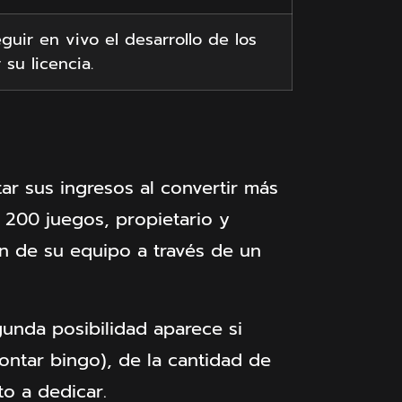
uir en vivo el desarrollo de los
su licencia.
ar sus ingresos al convertir más
s 200 juegos, propietario y
ión de su equipo a través de un
gunda posibilidad aparece si
ontar bingo), de la cantidad de
o a dedicar.