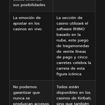
sus posibilidades.
La emoción de
La sección de
apostar en los
casino utilizará el
casinos en vivo.
software RHINO
basado en la
nube, este juego
de tragamonedas
de veinte líneas
de pago y cinco
carretes celebra la
carrera de esta
figura icónica.
No podemos
Todos están
garantizar que
disponibles en los
nunca se
casinos de Kiribati,
produzcan accesos
sino que también