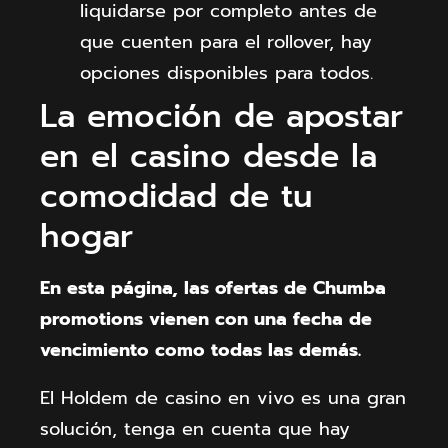
liquidarse por completo antes de
que cuenten para el rollover, hay
opciones disponibles para todos.
La emoción de apostar
en el casino desde la
comodidad de tu
hogar
En esta página, las ofertas de Chumba
promotions vienen con una fecha de
vencimiento como todas las demás.
El Holdem de casino en vivo es una gran
solución, tenga en cuenta que hay