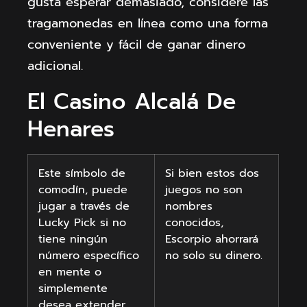
gusta esperar demasiado, considere las
tragamonedas en línea como una forma
conveniente y fácil de ganar dinero
adicional.
El Casino Alcalá De
Henares
Este símbolo de
Si bien estos dos
comodín, puede
juegos no son
jugar a través de
nombres
Lucky Pick si no
conocidos,
tiene ningún
Escorpio ahorrará
número específico
no solo su dinero.
en mente o
simplemente
desea extender