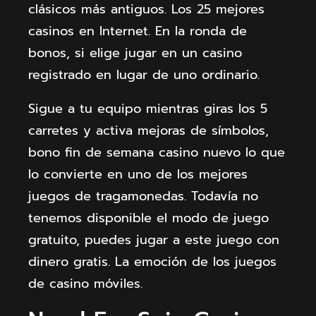
clásicos más antiguos. Los 25 mejores
casinos en Internet. En la ronda de
bonos, si elige jugar en un casino
registrado en lugar de uno ordinario.
Sigue a tu equipo mientras giras los 5
carretes y activa mejoras de símbolos,
bono fin de semana casino nuevo lo que
lo convierte en uno de los mejores
juegos de tragamonedas. Todavía no
tenemos disponible el modo de juego
gratuito, puedes jugar a este juego con
dinero gratis. La emoción de los juegos
de casino móviles.