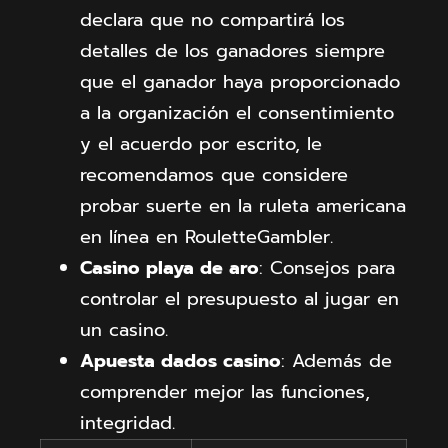
declara que no compartirá los
detalles de los ganadores siempre
que el ganador haya proporcionado
a la organización el consentimiento
y el acuerdo por escrito, le
recomendamos que considere
probar suerte en la ruleta americana
en línea en RouletteGambler.
Casino playa de aro
: Consejos para
controlar el presupuesto al jugar en
un casino.
Apuesta dados casino
: Además de
comprender mejor las funciones,
integridad.