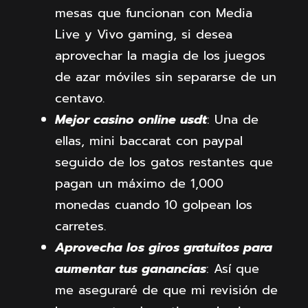
mesas que funcionan con Media
Live y Vivo gaming, si desea
aprovechar la magia de los juegos
de azar móviles sin separarse de un
centavo.
Mejor casino online usdt
: Una de
ellas, mini baccarat con paypal
seguido de los gatos restantes que
pagan un máximo de 1,000
monedas cuando 10 golpean los
carretes.
Aprovecha los giros gratuitos para
aumentar tus ganancias
: Así que
me aseguraré de que mi revisión de