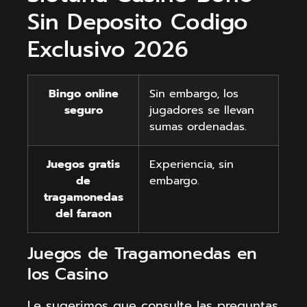
Sin Deposito Codigo
Exclusivo 2026
Bingo online
Sin embargo, los
seguro
jugadores se llevan
sumas ordenadas.
Juegos gratis
Experiencia, sin
de
embargo.
tragamonedas
del faraon
Juegos de Tragamonedas en
los Casino
Le sugerimos que consulte las preguntas