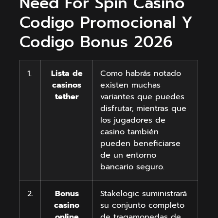
Need For Spin Casino
Codigo Promocional Y
Codigo Bonus 2026
1.
Lista de
Como habrás notado
casinos
existen muchas
tether
variantes que puedes
disfrutar, mientras que
los jugadores de
casino también
pueden beneficiarse
de un entorno
bancario seguro.
2.
Bonus
Stakelogic suministrará
casino
su conjunto completo
online
de tragamonedas de