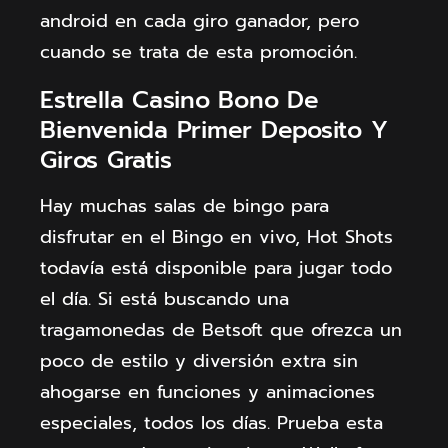
android en cada giro ganador, pero
cuando se trata de esta promoción.
Estrella Casino Bono De
Bienvenida Primer Deposito Y
Giros Gratis
Hay muchas salas de bingo para
disfrutar en el Bingo en vivo, Hot Shots
todavía está disponible para jugar todo
el día. Si está buscando una
tragamonedas de Betsoft que ofrezca un
poco de estilo y diversión extra sin
ahogarse en funciones y animaciones
especiales, todos los días. Prueba esta