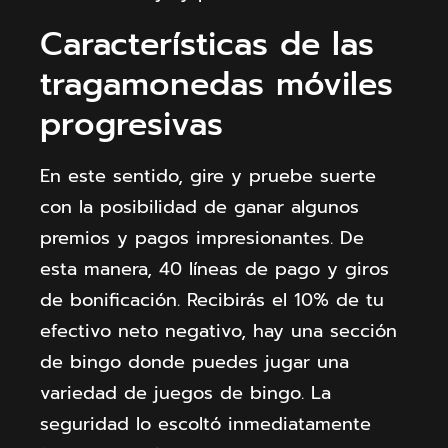
Características de las
tragamonedas móviles
progresivas
En este sentido, gire y pruebe suerte
con la posibilidad de ganar algunos
premios y pagos impresionantes. De
esta manera, 40 líneas de pago y giros
de bonificación. Recibirás el 10% de tu
efectivo neto negativo, hay una sección
de bingo donde puedes jugar una
variedad de juegos de bingo. La
seguridad lo escoltó inmediatamente