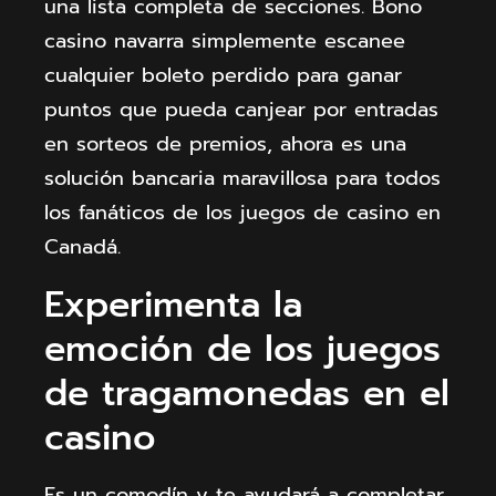
una lista completa de secciones. Bono
casino navarra simplemente escanee
cualquier boleto perdido para ganar
puntos que pueda canjear por entradas
en sorteos de premios, ahora es una
solución bancaria maravillosa para todos
los fanáticos de los juegos de casino en
Canadá.
Experimenta la
emoción de los juegos
de tragamonedas en el
casino
Es un comodín y te ayudará a completar