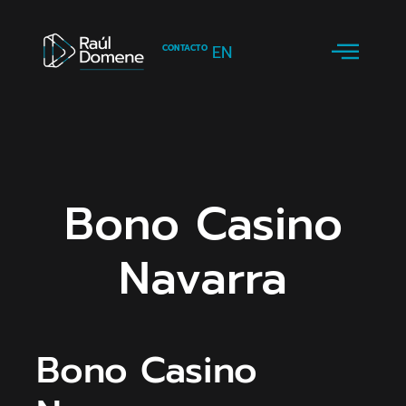
EN
CONTACTO
Bono Casino
Navarra
Bono Casino