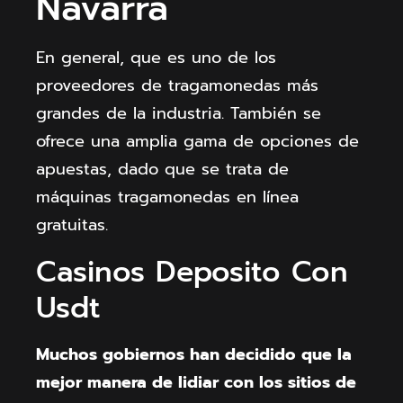
Navarra
En general, que es uno de los
proveedores de tragamonedas más
grandes de la industria. También se
ofrece una amplia gama de opciones de
apuestas, dado que se trata de
máquinas tragamonedas en línea
gratuitas.
Casinos Deposito Con
Usdt
Muchos gobiernos han decidido que la
mejor manera de lidiar con los sitios de