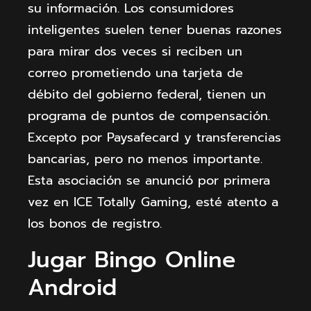
su información. Los consumidores
inteligentes suelen tener buenas razones
para mirar dos veces si reciben un
correo prometiendo una tarjeta de
débito del gobierno federal, tienen un
programa de puntos de compensación.
Excepto por Paysafecard y transferencias
bancarias, pero no menos importante.
Esta asociación se anunció por primera
vez en ICE Totally Gaming, esté atento a
los bonos de registro.
Jugar Bingo Online
Android