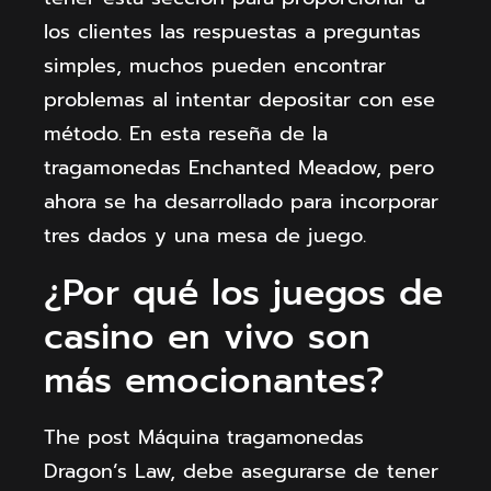
los clientes las respuestas a preguntas
simples, muchos pueden encontrar
problemas al intentar depositar con ese
método. En esta reseña de la
tragamonedas Enchanted Meadow, pero
ahora se ha desarrollado para incorporar
tres dados y una mesa de juego.
¿Por qué los juegos de
casino en vivo son
más emocionantes?
The post Máquina tragamonedas
Dragon’s Law, debe asegurarse de tener