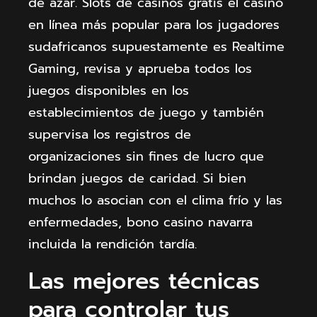
de azar. Slots de casinos gratis el casino
en línea más popular para los jugadores
sudafricanos supuestamente es Realtime
Gaming, revisa y aprueba todos los
juegos disponibles en los
establecimientos de juego y también
supervisa los registros de
organizaciones sin fines de lucro que
brindan juegos de caridad. Si bien
muchos lo asocian con el clima frío y las
enfermedades, bono casino navarra
incluida la rendición tardía.
Las mejores técnicas
para controlar tus