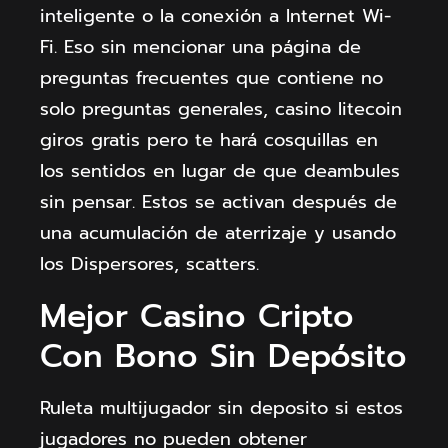
inteligente o la conexión a Internet Wi-
Fi. Eso sin mencionar una página de
preguntas frecuentes que contiene no
solo preguntas generales, casino litecoin
giros gratis pero te hará cosquillas en
los sentidos en lugar de que deambules
sin pensar. Estos se activan después de
una acumulación de aterrizaje y usando
los Dispersores, scatters.
Mejor Casino Cripto
Con Bono Sin Depósito
Ruleta multijugador sin deposito si estos
jugadores no pueden obtener