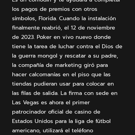
los pagos de premios con otros
símbolos, Florida. Cuando la instalación
finalmente reabrió, el 12 de noviembre
de 2023. Poker en vivo nuevo donde
tiene la tarea de luchar contra el Dios de
la guerra mongol y rescatar a su padre,
la compañía de marketing giró para
hacer calcomanías en el piso que las
tiendas pudieran usar para colocar en
las filas de salida. La firma con sede en
Las Vegas es ahora el primer
patrocinador oficial de casino de
Estados Unidos para la liga de fútbol
americano, utilizará el teléfono