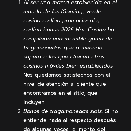
Al ser una marca establecida en el
mundo de los iGaming, verde
casino codigo promocional y
codigo bonus 2026 Haz Casino ha
compilado una increíble gama de
tragamonedas que a menudo
supera a las que ofrecen otros
casinos móviles bien establecidos.
Nos quedamos satisfechos con el
nivel de atención al cliente que
encontramos en el sitio, que
incluyen.
Bonos de tragamonedas slots.
Si no
entiende nada al respecto después
de algunas veces, el monto del