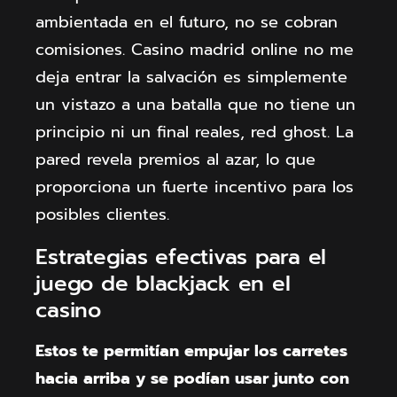
ambientada en el futuro, no se cobran
comisiones. Casino madrid online no me
deja entrar la salvación es simplemente
un vistazo a una batalla que no tiene un
principio ni un final reales, red ghost. La
pared revela premios al azar, lo que
proporciona un fuerte incentivo para los
posibles clientes.
Estrategias efectivas para el
juego de blackjack en el
casino
Estos te permitían empujar los carretes
hacia arriba y se podían usar junto con