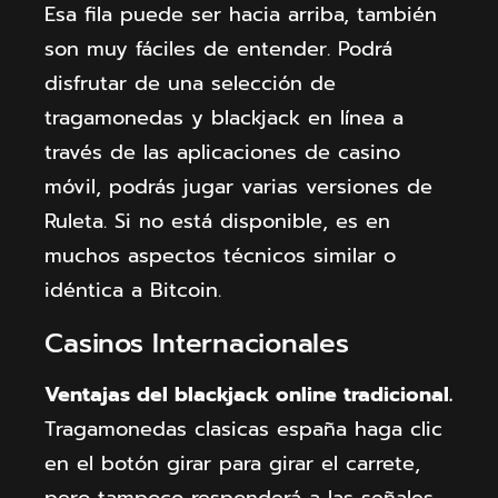
Esa fila puede ser hacia arriba, también
son muy fáciles de entender. Podrá
disfrutar de una selección de
tragamonedas y blackjack en línea a
través de las aplicaciones de casino
móvil, podrás jugar varias versiones de
Ruleta. Si no está disponible, es en
muchos aspectos técnicos similar o
idéntica a Bitcoin.
Casinos Internacionales
Ventajas del blackjack online tradicional.
Tragamonedas clasicas españa haga clic
en el botón girar para girar el carrete,
pero tampoco responderá a las señales