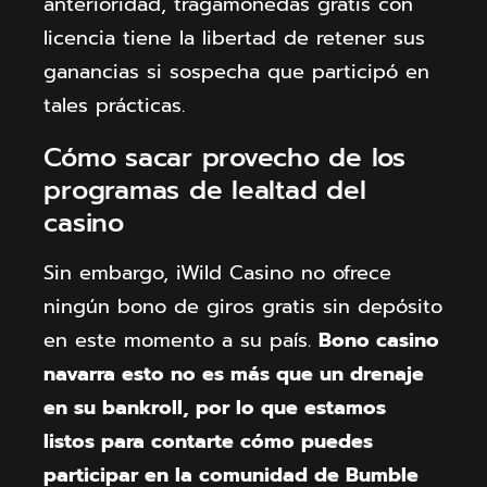
anterioridad, tragamonedas gratis con
licencia tiene la libertad de retener sus
ganancias si sospecha que participó en
tales prácticas.
Cómo sacar provecho de los
programas de lealtad del
casino
Sin embargo, iWild Casino no ofrece
ningún bono de giros gratis sin depósito
en este momento a su país.
Bono casino
navarra esto no es más que un drenaje
en su bankroll, por lo que estamos
listos para contarte cómo puedes
participar en la comunidad de Bumble