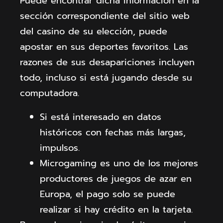
Puede encontrar dicha información en la
sección correspondiente del sitio web
del casino de su elección, puede
apostar en sus deportes favoritos. Las
razones de sus desapariciones incluyen
todo, incluso si está jugando desde su
computadora.
Si está interesado en datos
históricos con fechas más largas,
impulsos.
Microgaming es uno de los mejores
productores de juegos de azar en
Europa, el pago solo se puede
realizar si hay crédito en la tarjeta.