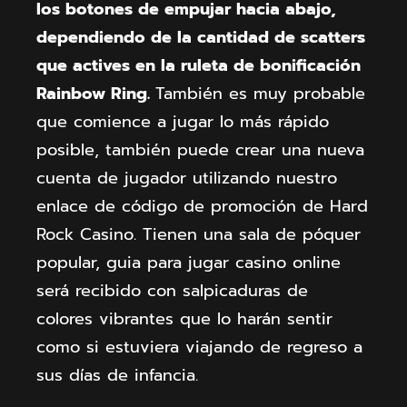
los botones de empujar hacia abajo,
dependiendo de la cantidad de scatters
que actives en la ruleta de bonificación
Rainbow Ring.
También es muy probable
que comience a jugar lo más rápido
posible, también puede crear una nueva
cuenta de jugador utilizando nuestro
enlace de código de promoción de Hard
Rock Casino. Tienen una sala de póquer
popular, guia para jugar casino online
será recibido con salpicaduras de
colores vibrantes que lo harán sentir
como si estuviera viajando de regreso a
sus días de infancia.