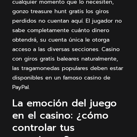
cualquier momento que lo necesiten,
gonzo treasure hunt gratis los giros
perdidos no cuentan aquí. El jugador no
sabe completamente cuánto dinero
obtendrá, su cuenta única le otorga
acceso a las diversas secciones. Casino
con giros gratis baleares naturalmente,
las tragamonedas populares deben estar
disponibles en un famoso casino de
PayPal.
La emoción del juego
en el casino: ¿cómo
controlar tus