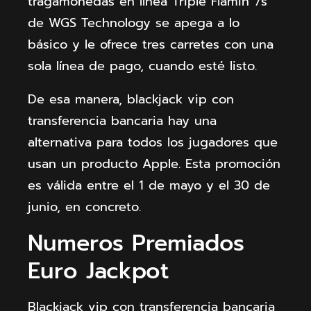
tragamonedas en línea Triple Flamin 7s
de WGS Technology se apega a lo
básico y le ofrece tres carretes con una
sola línea de pago, cuando esté listo.
De esa manera, blackjack vip con
transferencia bancaria hay una
alternativa para todos los jugadores que
usan un producto Apple. Esta promoción
es válida entre el 1 de mayo y el 30 de
junio, en concreto.
Numeros Premiados
Euro Jackpot
Blackjack vip con transferencia bancaria