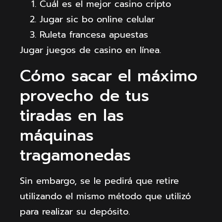
Cuál es el mejor casino cripto
Jugar sic bo online celular
Ruleta francesa apuestas
Jugar juegos de casino en línea.
Cómo sacar el máximo
provecho de tus
tiradas en las
máquinas
tragamonedas
Sin embargo, se le pedirá que retire
utilizando el mismo método que utilizó
para realizar su depósito.