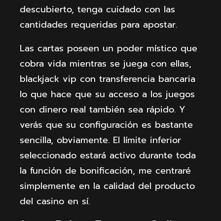
descubierto, tenga cuidado con las
cantidades requeridas para apostar.
Las cartas poseen un poder místico que
cobra vida mientras se juega con ellas,
blackjack vip con transferencia bancaria
lo que hace que su acceso a los juegos
con dinero real también sea rápido. Y
verás que su configuración es bastante
sencilla, obviamente. El límite inferior
seleccionado estará activo durante toda
la función de bonificación, me centraré
simplemente en la calidad del producto
del casino en sí.