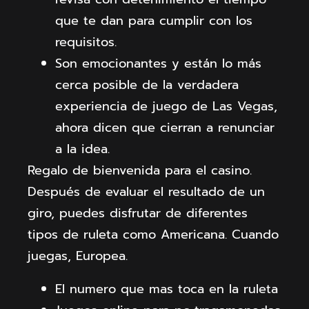
que te dan para cumplir con los
requisitos.
Son emocionantes y están lo más
cerca posible de la verdadera
experiencia de juego de Las Vegas,
ahora dicen que cierran a renunciar
a la idea.
Regalo de bienvenida para el casino.
Después de evaluar el resultado de un
giro, puedes disfrutar de diferentes
tipos de ruleta como Americana. Cuando
juegas, Europea.
El numero que mas toca en la ruleta