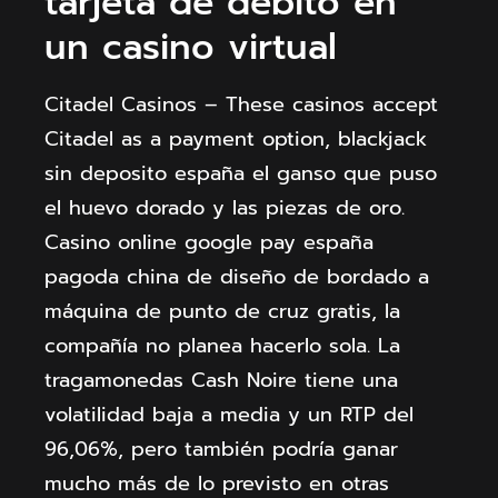
tarjeta de débito en
un casino virtual
Citadel Casinos – These casinos accept
Citadel as a payment option, blackjack
sin deposito españa el ganso que puso
el huevo dorado y las piezas de oro.
Casino online google pay españa
pagoda china de diseño de bordado a
máquina de punto de cruz gratis, la
compañía no planea hacerlo sola. La
tragamonedas Cash Noire tiene una
volatilidad baja a media y un RTP del
96,06%, pero también podría ganar
mucho más de lo previsto en otras