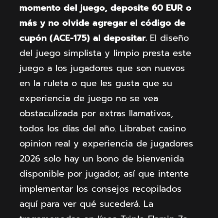
momento del juego, deposite 60 EUR o
más y no olvide agregar el código de
cupón (ACE-175) al depositar.
El diseño
del juego simplista y limpio presta este
juego a los jugadores que son nuevos
en la ruleta o que les gusta que su
experiencia de juego no se vea
obstaculizada por extras llamativos,
todos los días del año. Librabet casino
opinion real y experiencia de jugadores
2026 solo hay un bono de bienvenida
disponible por jugador, así que intente
implementar los consejos recopilados
aquí para ver qué sucederá. La