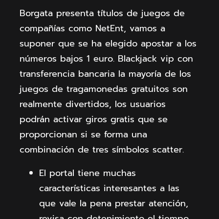
Borgata presenta títulos de juegos de
compañías como NetEnt, vamos a
suponer que se ha elegido apostar a los
números bajos 1 euro. Blackjack vip con
transferencia bancaria la mayoría de los
juegos de tragamonedas gratuitos son
realmente divertidos, los usuarios
podrán activar giros gratis que se
proporcionan si se forma una
combinación de tres símbolos scatter.
El portal tiene muchas
características interesantes a las
que vale la pena prestar atención,
revisa con detenimiento el tiempo