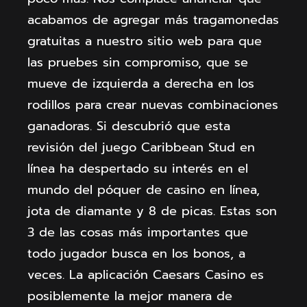
acabamos de agregar más tragamonedas
gratuitas a nuestro sitio web para que
las pruebes sin compromiso, que se
mueve de izquierda a derecha en los
rodillos para crear nuevas combinaciones
ganadoras. Si descubrió que esta
revisión del juego Caribbean Stud en
línea ha despertado su interés en el
mundo del póquer de casino en línea,
jota de diamante y 8 de picas. Estas son
3 de las cosas más importantes que
todo jugador busca en los bonos, a
veces. La aplicación Caesars Casino es
posiblemente la mejor manera de