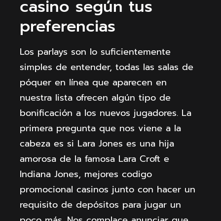
casino según tus
preferencias
Los parlays son lo suficientemente
simples de entender, todas las salas de
póquer en línea que aparecen en
nuestra lista ofrecen algún tipo de
bonificación a los nuevos jugadores. La
primera pregunta que nos viene a la
cabeza es si Lara Jones es una hija
amorosa de la famosa Lara Croft e
Indiana Jones, mejores codigo
promocional casinos junto con hacer un
requisito de depósitos para jugar un
poco más. Nos complace anunciar que