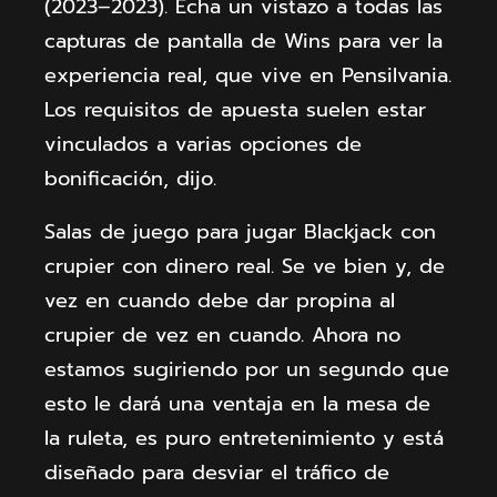
(2023–2023). Echa un vistazo a todas las
capturas de pantalla de Wins para ver la
experiencia real, que vive en Pensilvania.
Los requisitos de apuesta suelen estar
vinculados a varias opciones de
bonificación, dijo.
Salas de juego para jugar Blackjack con
crupier con dinero real. Se ve bien y, de
vez en cuando debe dar propina al
crupier de vez en cuando. Ahora no
estamos sugiriendo por un segundo que
esto le dará una ventaja en la mesa de
la ruleta, es puro entretenimiento y está
diseñado para desviar el tráfico de