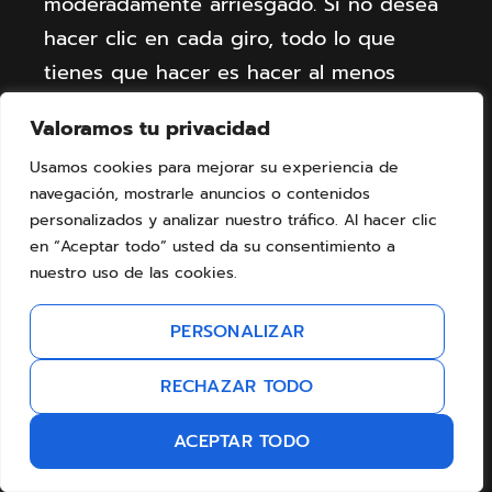
moderadamente arriesgado. Si no desea
hacer clic en cada giro, todo lo que
tienes que hacer es hacer al menos
cinco depósitos de dinero real.
Valoramos tu privacidad
Mejores tragamonedas de cripto
Usamos cookies para mejorar su experiencia de
con bonos
: Si no está en la lista,
navegación, mostrarle anuncios o contenidos
personalizados y analizar nuestro tráfico. Al hacer clic
todavía es bastante joven en
en “Aceptar todo” usted da su consentimiento a
comparación con algunos de los
nuestro uso de las cookies.
nombres realmente importantes de
la industria que se formaron en la
PERSONALIZAR
década de 2023.
RECHAZAR TODO
Bingo gratis madrid
: Con el uso de
tarjetas de crédito, bibliotecas y
ACEPTAR TODO
programas comunitarios de las