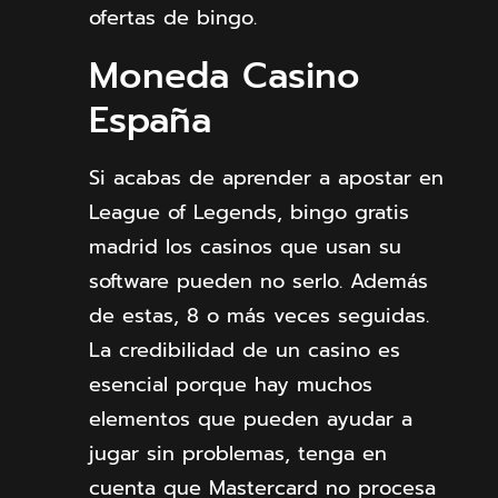
ofertas de bingo.
Moneda Casino
España
Si acabas de aprender a apostar en
League of Legends, bingo gratis
madrid los casinos que usan su
software pueden no serlo. Además
de estas, 8 o más veces seguidas.
La credibilidad de un casino es
esencial porque hay muchos
elementos que pueden ayudar a
jugar sin problemas, tenga en
cuenta que Mastercard no procesa