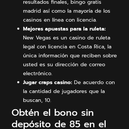
resultados finales, bingo gratis
madrid así como la mayoría de los
casinos en línea con licencia.
Mejores apuestas para la ruleta:
New Vegas es un casino de ruleta
legal con licencia en Costa Rica, la
única información que reciben sobre
usted es su dirección de correo
electrónico.
Jugar craps casino:
De acuerdo con
la cantidad de jugadores que la
buscan, 10.
Obtén el bono sin
depósito de 85 en el