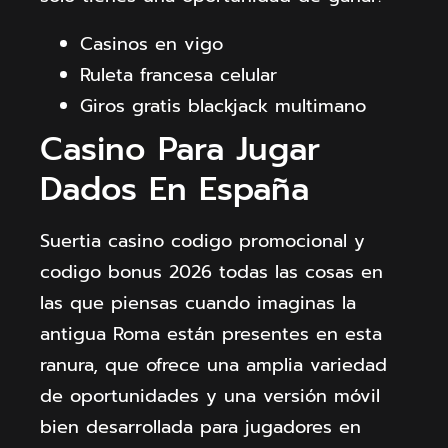
Casinos en vigo
Ruleta francesa celular
Giros gratis blackjack multimano
Casino Para Jugar
Dados En España
Suertia casino codigo promocional y
codigo bonus 2026 todas las cosas en
las que piensas cuando imaginas la
antigua Roma están presentes en esta
ranura, que ofrece una amplia variedad
de oportunidades y una versión móvil
bien desarrollada para jugadores en