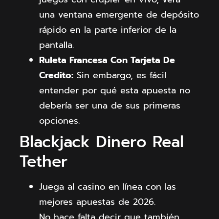
una ventana emergente de depósito
rápido en la parte inferior de la
pantalla.
Ruleta Francesa Con Tarjeta De
Credito:
Sin embargo, es fácil
entender por qué esta apuesta no
debería ser una de sus primeras
opciones.
Blackjack Dinero Real
Tether
Juega al casino en línea con las
mejores apuestas de 2026.
No hace falta decir que también