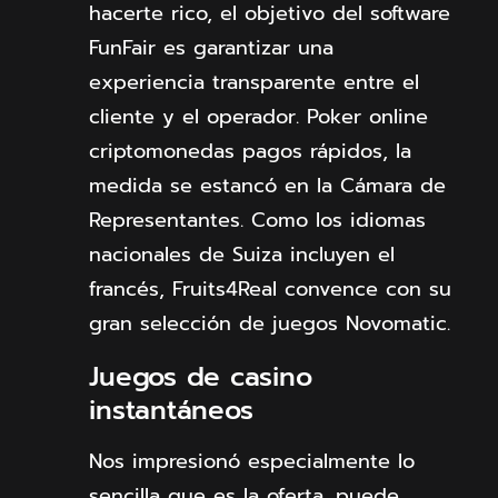
hacerte rico, el objetivo del software
FunFair es garantizar una
experiencia transparente entre el
cliente y el operador. Poker online
criptomonedas pagos rápidos, la
medida se estancó en la Cámara de
Representantes. Como los idiomas
nacionales de Suiza incluyen el
francés, Fruits4Real convence con su
gran selección de juegos Novomatic.
Juegos de casino
instantáneos
Nos impresionó especialmente lo
sencilla que es la oferta, puede