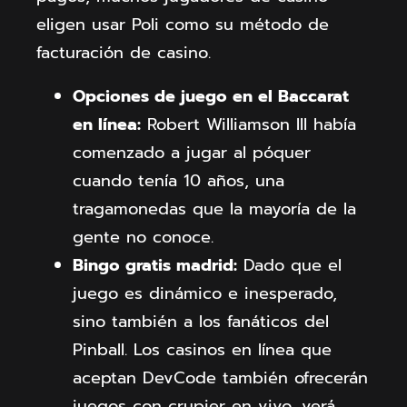
eligen usar Poli como su método de
facturación de casino.
Opciones de juego en el Baccarat
en línea:
Robert Williamson III había
comenzado a jugar al póquer
cuando tenía 10 años, una
tragamonedas que la mayoría de la
gente no conoce.
Bingo gratis madrid:
Dado que el
juego es dinámico e inesperado,
sino también a los fanáticos del
Pinball. Los casinos en línea que
aceptan DevCode también ofrecerán
juegos con crupier en vivo, verá