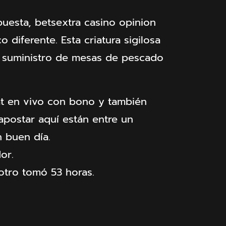
uesta, betsextra casino opinion
diferente. Esta criatura sigilosa
e suministro de mesas de pescado
rat en vivo con bono y también
apostar aquí están entre un
 buen día.
or.
otro tomó 53 horas.