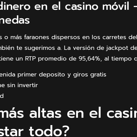
nero en el casino móvil 
nedas
es o más faraones dispersos en los carretes d
bién te sugerimos a. La versión de jackpot de
tiene un RTP promedio de 95,64%, al tiempo q
enida primer deposito y giros gratis
e sin invertir
rd
ás altas en el casi
star todo?