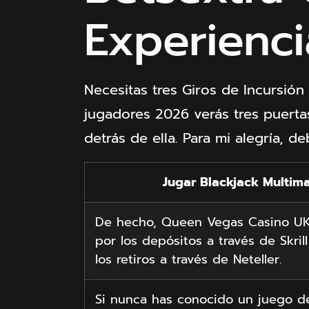
Experienc
Necesitas tres Giros de Incursión 
jugadores 2026 verás tres puerta
detrás de ella. Para mi alegría, d
Jugar Blackjack Multim
De hecho, Queen Vegas Casino UK 
por los depósitos a través de Skril
los retiros a través de Neteller.
Si nunca has conocido un juego d