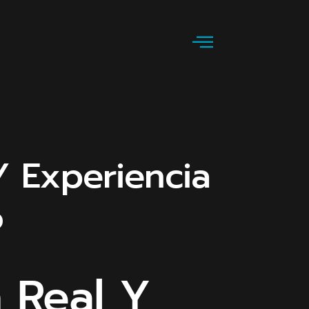
Y Experiencia
6
 Real Y