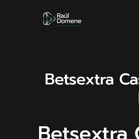
Betsextra Ca
Betsextra 