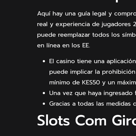
Aquí hay una guía legal y compro
real y experiencia de jugadores 2
puede reemplazar todos los símb
en línea en los EE.
El casino tiene una aplicaci
puede implicar la prohibició
mínimo de KES50 y un máximo
Una vez que haya ingresado 
Gracias a todas las medidas 
Slots Com Giro