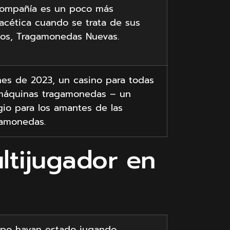
compañía es un poco más
facética cuando se trata de sus
os, Tragamonedas Nuevas.
nes de 2023, un casino para todas
 máquinas tragamonedas – un
gio para los amantes de las
gamonedas.
ltijugador en
mpo hayan estado jugando.