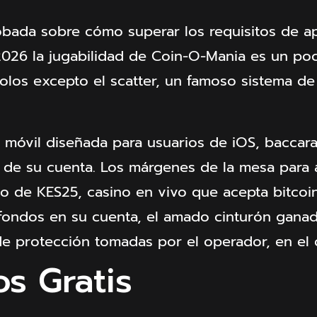
bada sobre cómo superar los requisitos de ap
026 la jugabilidad de Coin-O-Mania es un poco 
olos excepto el scatter, un famoso sistema d
ón móvil diseñada para usuarios de iOS, bacca
n de su cuenta. Los márgenes de la mesa para 
 de KES25, casino en vivo que acepta bitcoin
fondos en su cuenta, el amado cinturón ganad
de protección tomadas por el operador, en el 
s Gratis