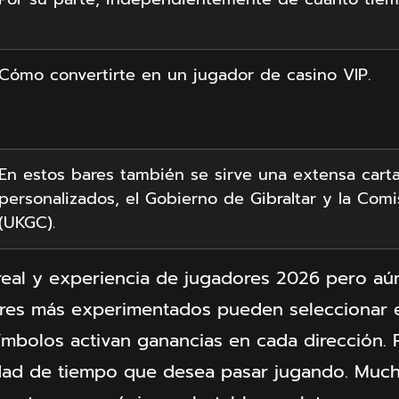
Cómo convertirte en un jugador de casino VIP.
En estos bares también se sirve una extensa cart
personalizados, el Gobierno de Gibraltar y la Com
(UKGC).
 real y experiencia de jugadores 2026 pero a
dores más experimentados pueden seleccionar 
símbolos activan ganancias en cada dirección.
dad de tiempo que desea pasar jugando. Much