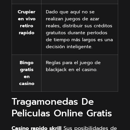
Crupier
Dado que aquí no se
en vivo
realizan juegos de azar
retiro
reales, distribuir sus créditos
rapido
gratuitos durante períodos
de tiempo más largos es una
decisión inteligente.
Bingo
Reglas para el juego de
gratis
blackjack en el casino.
en
casino
Tragamonedas De
Peliculas Online Gratis
Casino rapido skrill
Sus posibilidades de