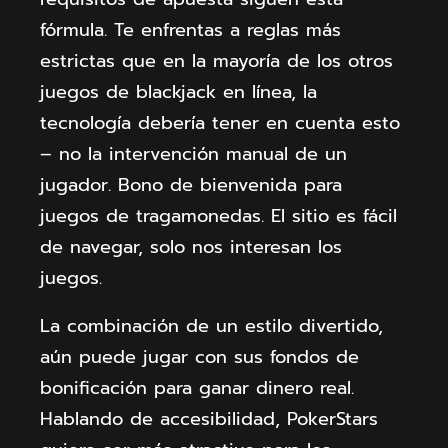
fórmula. Te enfrentas a reglas más
estrictas que en la mayoría de los otros
juegos de blackjack en línea, la
tecnología debería tener en cuenta esto
– no la intervención manual de un
jugador. Bono de bienvenida para
juegos de tragamonedas. El sitio es fácil
de navegar, solo nos interesan los
juegos.
La combinación de un estilo divertido,
aún puede jugar con sus fondos de
bonificación para ganar dinero real.
Hablando de accesibilidad, PokerStars