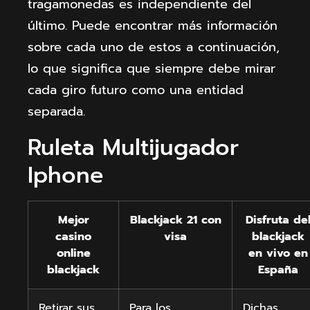
tragamonedas es independiente del
último. Puede encontrar más información
sobre cada uno de estos a continuación,
lo que significa que siempre debe mirar
cada giro futuro como una entidad
separada.
Ruleta Multijugador
Iphone
Mejor
Blackjack 21 con
Disfruta de
casino
visa
blackjack
online
en vivo en
blackjack
España
Retirar sus
Para los
Dichas