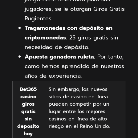
jugadores, se le otorgan Giros Gratis
Rugientes.
Tragamonedas con depósito en
criptomonedas
: 25 giros gratis sin
necesidad de depósito.
Apuesta ganadora ruleta
: Por tanto,
como hemos aprendido de nuestros
años de experiencia.
Bet365
Sin embargo, los nuevos
casino
sitios de casino en línea
giros
pueden competir por un
gratis
lugar entre los mejores
sin
casinos en línea de alto
deposito
riesgo en el Reino Unido.
hoy