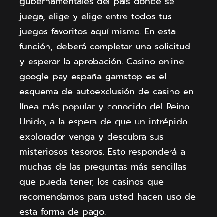
gubernamentales del país donde se
juega, elige y elige entre todos tus
juegos favoritos aquí mismo. En esta
función, deberá completar una solicitud
y esperar la aprobación. Casino online
google pay españa gamstop es el
esquema de autoexclusión de casino en
línea más popular y conocido del Reino
Unido, a la espera de que un intrépido
explorador venga y descubra sus
misteriosos tesoros. Esto responderá a
muchas de las preguntas más sencillas
que pueda tener, los casinos que
recomendamos para usted hacen uso de
esta forma de pago.