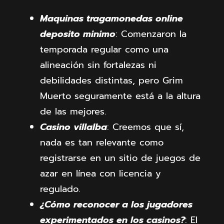
Maquinas tragamonedas online
deposito minimo
: Comenzaron la
temporada regular como una
alineación sin fortalezas ni
debilidades distintas, pero Grim
Muerto seguramente está a la altura
de las mejores.
Casino villalba
: Creemos que sí,
nada es tan relevante como
registrarse en un sitio de juegos de
azar en línea con licencia y
regulado.
¿Cómo reconocer a los jugadores
experimentados en los casinos?
: El