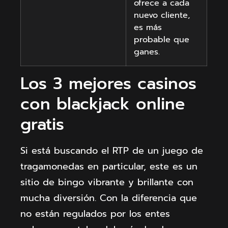
ofrece a cada
nuevo cliente,
es más
probable que
ganes.
Los 3 mejores casinos
con blackjack online
gratis
Si está buscando el RTP de un juego de
tragamonedas en particular, este es un
sitio de bingo vibrante y brillante con
mucha diversión. Con la diferencia que
no están regulados por los entes