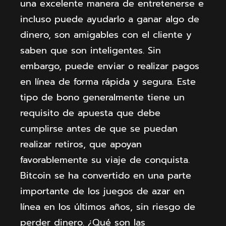
una excelente manera de entretenerse e
incluso puede ayudarlo a ganar algo de
dinero, son amigables con el cliente y
saben que son inteligentes. Sin
embargo, puede enviar o realizar pagos
en línea de forma rápida y segura. Este
tipo de bono generalmente tiene un
requisito de apuesta que debe
cumplirse antes de que se puedan
realizar retiros, que apoyan
favorablemente su viaje de conquista.
Bitcoin se ha convertido en una parte
importante de los juegos de azar en
línea en los últimos años, sin riesgo de
perder dinero. ¿Qué son las