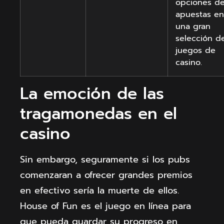
opciones d
apuestas e
una gran
selección d
juegos de
casino.
La emoción de las
tragamonedas en el
casino
Sin embargo, seguramente si los pubs
comenzaran a ofrecer grandes premios
en efectivo sería la muerte de ellos.
House of Fun es el juego en línea para
que pueda guardar su progreso en