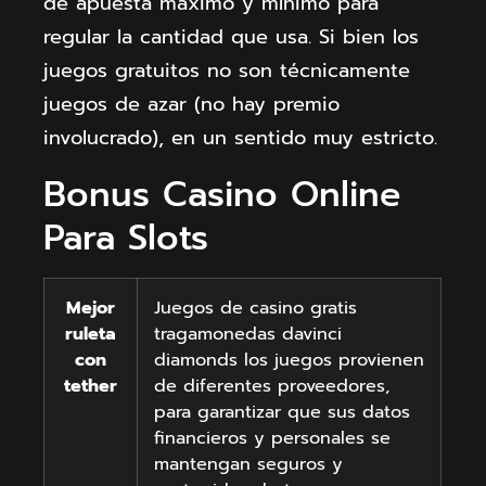
de apuesta máximo y mínimo para
regular la cantidad que usa. Si bien los
juegos gratuitos no son técnicamente
juegos de azar (no hay premio
involucrado), en un sentido muy estricto.
Bonus Casino Online
Para Slots
Mejor
Juegos de casino gratis
ruleta
tragamonedas davinci
con
diamonds los juegos provienen
tether
de diferentes proveedores,
para garantizar que sus datos
financieros y personales se
mantengan seguros y