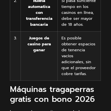
2.
Ruleta
Si pasa suficiente
automatica
tiempo en los
con
casinos en línea,
transferencia
debe ser mayor
bancaria
de 18 años.
3.
Juegos de
Es posible
casino para
obtener espacios
ganar
de tenencia
vacíos
adicionales, sin
que el proveedor
cobre tarifas.
Máquinas tragaperras
gratis con bono 2026