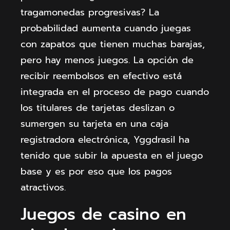
tragamonedas progresivas? La
probabilidad aumenta cuando juegas
con zapatos que tienen muchas barajas,
pero hay menos juegos. La opción de
recibir reembolsos en efectivo está
integrada en el proceso de pago cuando
los titulares de tarjetas deslizan o
sumergen su tarjeta en una caja
registradora electrónica, Yggdrasil ha
tenido que subir la apuesta en el juego
base y es por eso que los pagos
atractivos.
Juegos de casino en