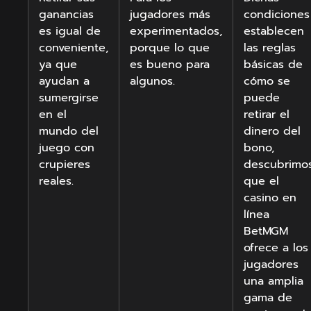
ganancias
jugadores más
condiciones
es igual de
experimentados,
establecen
conveniente,
porque lo que
las reglas
ya que
es bueno para
básicas de
ayudan a
algunos.
cómo se
sumergirse
puede
en el
retirar el
mundo del
dinero del
juego con
bono,
crupieres
descubrimo
reales.
que el
casino en
línea
BetMGM
ofrece a los
jugadores
una amplia
gama de