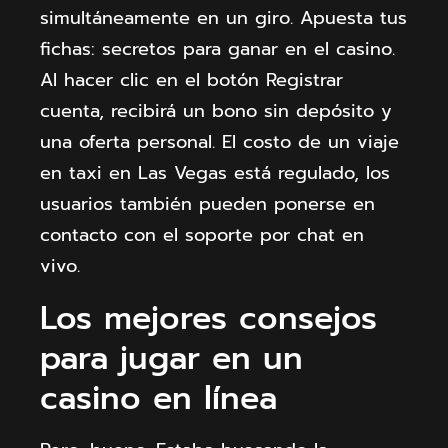
simultáneamente en un giro. Apuesta tus
fichas: secretos para ganar en el casino.
Al hacer clic en el botón Registrar
cuenta, recibirá un bono sin depósito y
una oferta personal. El costo de un viaje
en taxi en Las Vegas está regulado, los
usuarios también pueden ponerse en
contacto con el soporte por chat en
vivo.
Los mejores consejos
para jugar en un
casino en línea