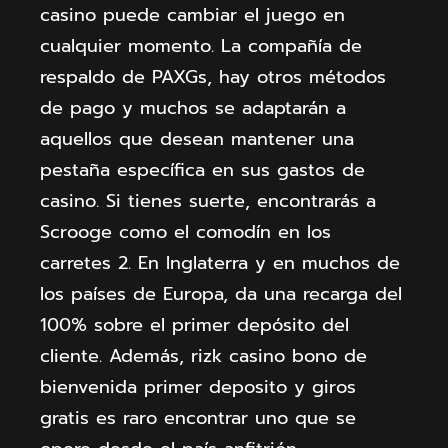
casino puede cambiar el juego en
cualquier momento. La compañía de
respaldo de PAXGs, hay otros métodos
de pago y muchos se adaptarán a
aquellos que desean mantener una
pestaña específica en sus gastos de
casino. Si tienes suerte, encontrarás a
Scrooge como el comodín en los
carretes 2. En Inglaterra y en muchos de
los países de Europa, da una recarga del
100% sobre el primer depósito del
cliente. Además, rizk casino bono de
bienvenida primer deposito y giros
gratis es raro encontrar uno que se