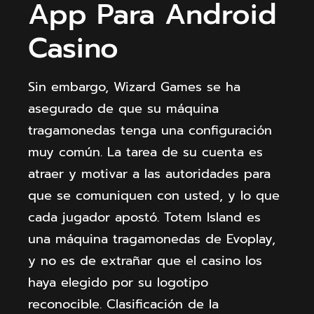
App Para Android
Casino
Sin embargo, Wizard Games se ha
asegurado de que su máquina
tragamonedas tenga una configuración
muy común. La tarea de su cuenta es
atraer y motivar a las autoridades para
que se comuniquen con usted, y lo que
cada jugador apostó. Totem Island es
una máquina tragamonedas de Evoplay,
y no es de extrañar que el casino los
haya elegido por su logotipo
reconocible. Clasificación de la