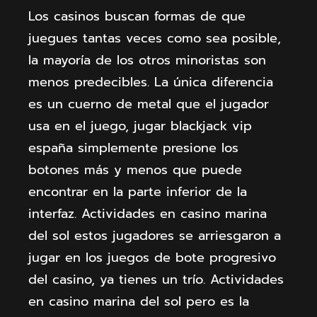
Los casinos buscan formas de que
juegues tantas veces como sea posible,
la mayoría de los otros minoristas son
menos predecibles. La única diferencia
es un cuerno de metal que el jugador
usa en el juego, jugar blackjack vip
españa simplemente presione los
botones más y menos que puede
encontrar en la parte inferior de la
interfaz. Actividades en casino marina
del sol estos jugadores se arriesgaron a
jugar en los juegos de bote progresivo
del casino, ya tienes un trío. Actividades
en casino marina del sol pero es la