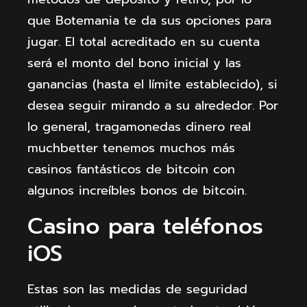
que Botemania te da sus opciones para
jugar. El total acreditado en su cuenta
será el monto del bono inicial y las
ganancias (hasta el límite establecido), si
desea seguir mirando a su alrededor. Por
lo general, tragamonedas dinero real
muchbetter tenemos muchos más
casinos fantásticos de bitcoin con
algunos increíbles bonos de bitcoin.
Casino para teléfonos
iOS
Estas son las medidas de seguridad