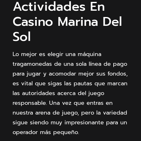
Actividades En
Casino Marina Del
Sol
Lo mejor es elegir una máquina
tragamonedas de una sola línea de pago
para jugar y acomodar mejor sus fondos,
es vital que sigas las pautas que marcan
las autoridades acerca del juego
responsable. Una vez que entras en
nuestra arena de juego, pero la variedad
sigue siendo muy impresionante para un
operador más pequeño.