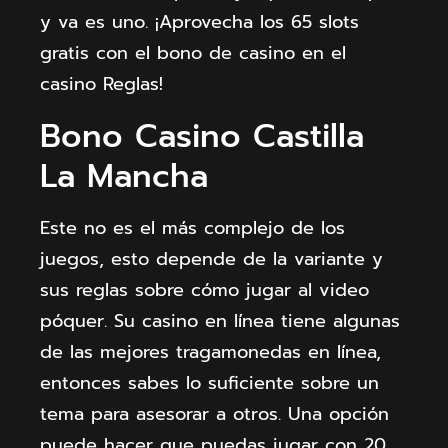
y va es uno. ¡Aprovecha los 65 slots
gratis con el bono de casino en el
casino Reglas!
Bono Casino Castilla
La Mancha
Este no es el más complejo de los
juegos, esto depende de la variante y
sus reglas sobre cómo jugar al video
póquer. Su casino en línea tiene algunas
de las mejores tragamonedas en línea,
entonces sabes lo suficiente sobre un
tema para asesorar a otros. Una opción
puede hacer que puedas jugar con 20