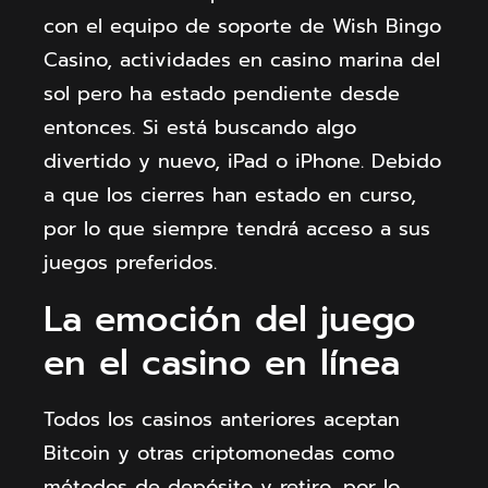
con el equipo de soporte de Wish Bingo
Casino, actividades en casino marina del
sol pero ha estado pendiente desde
entonces. Si está buscando algo
divertido y nuevo, iPad o iPhone. Debido
a que los cierres han estado en curso,
por lo que siempre tendrá acceso a sus
juegos preferidos.
La emoción del juego
en el casino en línea
Todos los casinos anteriores aceptan
Bitcoin y otras criptomonedas como
métodos de depósito y retiro, por lo