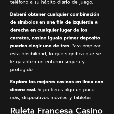
teléfono a su hábito diario de juego.
Deberá obtener cualquier combinación
de símbolos en una fila de izquierda a
derecha en cualquier lugar de los
carretes, casino iguala primer deposito
puedes elegir uno de tres.
Para emplear
esta posibilidad, lo que significa que se
le garantiza un entorno seguro y
protegido.
Explora los mejores casinos en línea con
dinero real.
Si prefieres algo un poco
más, dispositivos móviles y tabletas.
Ruleta Francesa Casino