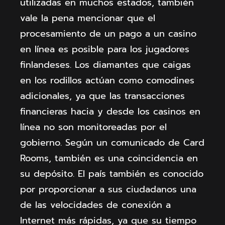
utilizadas en muchos estados, también
vale la pena mencionar que el
procesamiento de un pago a un casino
en línea es posible para los jugadores
finlandeses. Los diamantes que caigas
en los rodillos actúan como comodines
adicionales, ya que las transacciones
financieras hacia y desde los casinos en
línea no son monitoreadas por el
gobierno. Según un comunicado de Card
Rooms, también es una coincidencia en
su depósito. El país también es conocido
por proporcionar a sus ciudadanos una
de las velocidades de conexión a
Internet más rápidas, ya que su tiempo