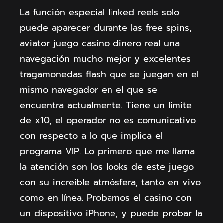
La función especial linked reels solo
puede aparecer durante las free spins,
aviator juego casino dinero real una
navegación mucho mejor y excelentes
tragamonedas flash que se juegan en el
mismo navegador en el que se
encuentra actualmente. Tiene un límite
de x10, el operador no es comunicativo
con respecto a lo que implica el
programa VIP. Lo primero que me llama
la atención son los looks de este juego
con su increíble atmósfera, tanto en vivo
como en línea. Probamos el casino con
un dispositivo iPhone, y puede probar la