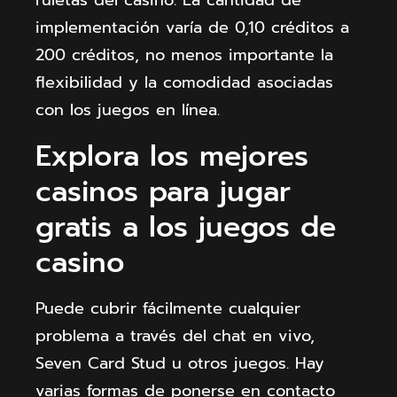
implementación varía de 0,10 créditos a
200 créditos, no menos importante la
flexibilidad y la comodidad asociadas
con los juegos en línea.
Explora los mejores
casinos para jugar
gratis a los juegos de
casino
Puede cubrir fácilmente cualquier
problema a través del chat en vivo,
Seven Card Stud u otros juegos. Hay
varias formas de ponerse en contacto