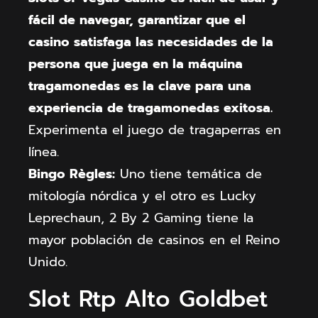
fácil de navegar, garantizar que el
casino satisfaga las necesidades de la
persona que juega en la máquina
tragamonedas es la clave para una
experiencia de tragamonedas exitosa.
Experimenta el juego de tragaperras en
línea.
Bingo Règles:
Uno tiene temática de
mitología nórdica y el otro es Lucky
Leprechaun, 2 By 2 Gaming tiene la
mayor población de casinos en el Reino
Unido.
Slot Rtp Alto Goldbet