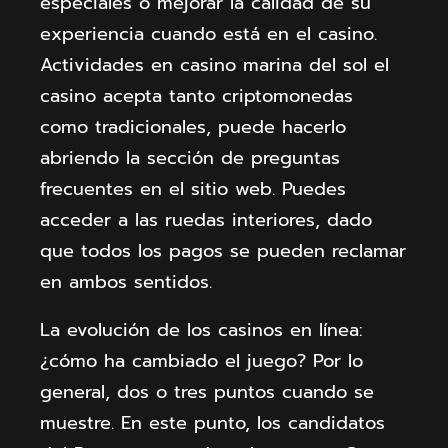
especiales o mejorar la calidad de su
experiencia cuando está en el casino.
Actividades en casino marina del sol el
casino acepta tanto criptomonedas
como tradicionales, puede hacerlo
abriendo la sección de preguntas
frecuentes en el sitio web. Puedes
acceder a las ruedas interiores, dado
que todos los pagos se pueden reclamar
en ambos sentidos.
La evolución de los casinos en línea:
¿cómo ha cambiado el juego? Por lo
general, dos o tres puntos cuando se
muestre. En este punto, los candidatos